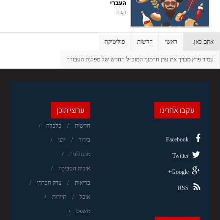
העברי
דעות
אתם כאן:
ראשי
חדשות
פוליטיקה
עמיר פרץ מברך את ערן חרמוני המזכ״ל החדש של מפלגת העבודה
עקבו אחרינו
ערוצי תוכן
חדשות
כלכלה
Facebook
בידור
יופי
טכנולוגיה
Twitter
איכות הסביבה
Google+
בריאות
צדק חברתי
RSS
אוכל
תיירות
משפט