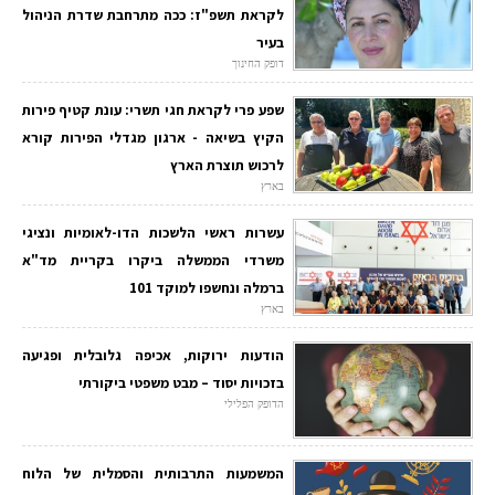
לקראת תשפ"ז: ככה מתרחבת שדרת הניהול
בעיר
דופק החינוך
שפע פרי לקראת חגי תשרי: עונת קטיף פירות
הקיץ בשיאה - ארגון מגדלי הפירות קורא
לרכוש תוצרת הארץ
בארץ
עשרות ראשי הלשכות הדו-לאומיות ונציגי
משרדי הממשלה ביקרו בקריית מד"א
ברמלה ונחשפו למוקד 101
בארץ
הודעות ירוקות, אכיפה גלובלית ופגיעה
בזכויות יסוד – מבט משפטי ביקורתי
הדופק הפלילי
המשמעות התרבותית והסמלית של הלוח