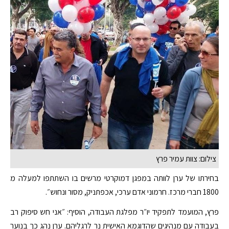
צילום: צוות עמיר פרץ
בחירתו של ערן לוותה במפגן דמוקרטי מרשים בו השתתפו למעלה מ
1800 חברי מרכז. חרמוני אדם ערכי, אכפתניק, מסור ונחוש״.
פרץ, המועמד לתפקיד יו״ר מפלגת העבודה, הוסיף: ״אני חש סיפוק רב
בעבודה עם מנהיגים שהדוגמא האישית נר לרגליהם. ערן נהג כך בנוער