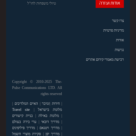
אודות ועזרה
טיולי משפחות לחו"ל
צרו קשר
מדיניות פרטיות
אודות
נגישות
רכישת מאמרי קידום אתרים
Copyright © 2010-2025 The-
Pulse Communications LTD. All
rights reserved
|
חידות
|
זנזיבר
|
האיים המלדיבים
|
מלונות בישראל
|
Travel site
|
מלונות באילת
|
בניית קישורים
|
מדריך דובאי
|
ערי בירה בעולם
|
מדריך ויטנאם
|
מדריך פיליפינים
|
מדריך יפן
|
סקירת מוצרי חשמל