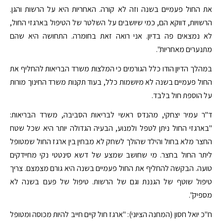
את החול פעמיים בשנה וזה לא קורה. האחריות היא על הרשות והגן.
הרשויות, דווקא הם, כמי שיושבים על השלטר של הטיפול בארגזי החול,
לא נמצאים פה בדיון. אני רואה זאת בחומרה. התחושה היא שהם
מתנערים מאחריות".
במהלך הדיון הודו כלל הגורמים כי המלצות משרד הבריאות להחליף את
החול פעמיים בשנה לא מיושמות כלל, בעוד תקנות משרד החינוך מורות
על הוספת חול בלבד.
ד"ר עמיר יצחקי, מהנדס ראשי לבריאות הסביבה, משרד הבריאות:
"בארגזי החול ניתן לטפל ולמנוע, הבעיה הגדולה יותר היא שכל שטח
החצר מלא בחול והילד שהולך לשחק לא מבחין בין ארגז החול שמטופל
ליתר החול בחצר. מי שחושב שמצע של דשא סינטטי נקי מחיידקים
טועה. הבקשה להחליף את החול פעמיים בשנה היא גורם מצמצם. צריך
טיפול שוטף של הגננת וגם של הרשות. טיפול של פעם בשנה לא
מספיק".
ח"כ יואל חסון (המחנה הציוני): "ארגז חול קיים חייב להיות מכוסה ומטופל