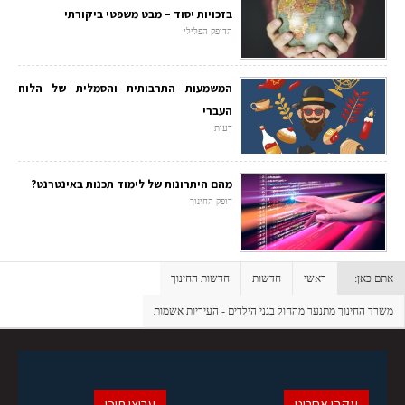
בזכויות יסוד – מבט משפטי ביקורתי
הדופק הפלילי
המשמעות התרבותית והסמלית של הלוח
העברי
דעות
מהם היתרונות של לימוד תכנות באינטרנט?
דופק החינוך
אתם כאן:
ראשי
חדשות
חדשות החינוך
משרד החינוך מתנער מהחול בגני הילדים - העיריות אשמות
עקבו אחרינו
ערוצי תוכן