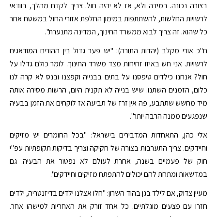
בצורה נכונה. במידה ולא, אז לא יהיה חול. צריך לקדם מהלך, בוודאי
לרשויות החלשות, להשתתפות במימון החלפת אזורי החול במשטח אחר
כל שהוא. זה צריך לבוא ממשרד החינוך, המדינה מתנערת".
ח"כ אורי מקלב (יהדות התורה): "יש פער גדול בין ההורים המודאגים
לרשויות. אני חש באיזו זחיחות מצד משרד החינוך. לומר כולם גדלו על
חול? אנחנו כילדים טיפסנו על בתים בבנייה וקפצנו ובנס לא קרה לנו
כלום, הזמנים השתנו. שיש בנייה לא תקנית היום, הרשות מסירה אותה
מיד מחשש שתתבע, פה אין זרז של תביעה אז לוקחים את הזמן בבעיה
שנפגעים ממנה הרבה יותר".
אלי כהן, התאחדות המדבירים בישראל: "בכל החומרים יש מזיקים
וחיידקים. צריך התערבות בצורה של חקיקה וצריך בדיקות תקופתיות עפ"י
חוק של פעמיים בשנה, אחרת לעולם לא נפטור את הבעיה. גם
במדשאות ומתחת להם יכולים להתפתח מזיקים וחיידקים".
מעיין צדוק, אם לילד בגן בהוד השרון: "חלו אצלנו ילדים בדיזנטריה, ילדים
חזרו עם פצעים מוגלתיים. כל אחד זורק את האחריות למישהו אחר.