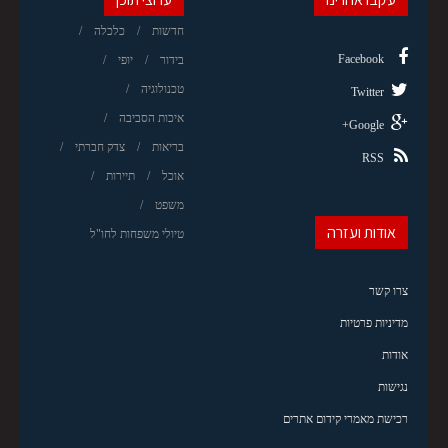
חדשות
כלכלה
Facebook
בידור
יופי
טכנולוגיה
Twitter
איכות הסביבה
Google+
בריאות
צדק חברתי
RSS
אוכל
תיירות
משפט
אודות ועזרה
טיולי משפחות לחו"ל
צרו קשר
מדיניות פרטיות
אודות
נגישות
רכישת מאמרי קידום אתרים