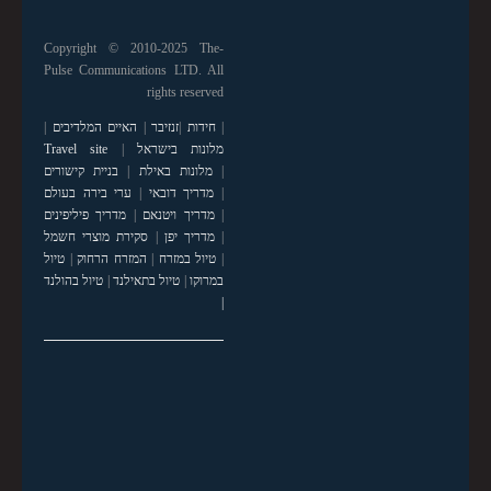
Copyright © 2010-2025 The-
Pulse Communications LTD. All
rights reserved
|
חידות
|
זנזיבר
|
האיים המלדיבים
|
מלונות בישראל
|
Travel site
|
מלונות באילת
|
בניית קישורים
|
מדריך דובאי
|
ערי בירה בעולם
|
מדריך ויטנאם
|
מדריך פיליפינים
|
מדריך יפן
|
סקירת מוצרי חשמל
|
טיול במזרח
|
המזרח הרחוק
|
טיול
במרוקו
|
טיול בתאילנד
|
טיול בהולנד
|