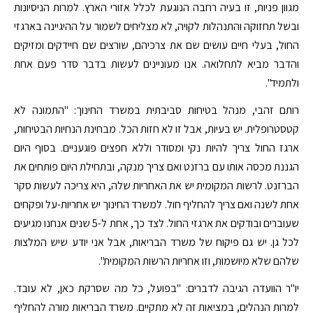
מגוון פניות, זו בעיה רחבה הנוגעת לכלל אזורי הארץ. למרות הניסיונות
ובשל תחזוקה והתנהלות לקויה, לא מצליחים לשמור על ההיגיינה בארגזי
החול, בעלי חיים עושים שם את צרכיהם, שורצים שם חיידקים ומזיקים
והדבר מביא לתחלואה. אנו מעוניינים לעשות בדבר סדר פעם אחת
ולתמיד".
רותם זהבי, מנהל בטיחות סביבתית במשרד החינוך: "התמונה לא
קטסטרופלית. יש בעיות, אבל זו לא חזות הכל. מבחינת הנחיות הבטיחות,
ארגז החול צריך להיות נקי ומסודר וללא חפצים פוגעניים. בסוף היום
הגננת מכסה אותו עם ברזנט ואם צריך מנקה, ובתחילת היום פותחים את
הברזנט. לרשות המקומית יש את האחריות שלה, היא צריכה לעשות סקר
אחת לשנה ואם צריך להחליף חול. למשרד החינוך יש אחריות-על ופקחים
שעוברים ובודקים את ארגזי החול. לצד כך, אחת ל-5 שנים אנחנו מגיעים
לכל גן. יש גם פיקוח של משרד הבריאות, אבל אני יודע שיש המלצות
שלהם שלא מיושמות, וזו אחריות הרשות המקומית".
יו"ר הוועדה הגיבה לדברים: "בפועל, כל מה שסרקת כאן, לא עובד.
למרות הנהלים, במציאות זה לא מתקיים. משרד הבריאות מורה להחליף