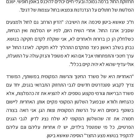
תחזוקת החול ברמה נמוכה ובעלי חיים יכולים להיכנס באופן חופשי. ישנם
המלטות של חתולים על הנדנדנות ונמצאו בחול עצמות של דגים".
ח"כ שאשא-ביטון סיכמה את הישיבה: "הדיון הורחב גם לחול ולמצעים
שסביב ארגז החול. אחרי השיח היום, לפיו יש המלצות ואין הנחיות,
כשלחלק הן כן ברורות ולאחרים לא, אני שוקלת לקדם חקיקה בנושא.
נבחן בשלב ראשון כיצד מתקדם התהליך ללא חקיקה. לארגז החול יש
ערך חינוכי והתפתחותי אבל אם הוא לא מטופל והנזק עולה על התועלת,
אולי עדיף שהוא לא יהיה קיים בכלל".
"האחריות היא של משרד החינוך והרשות המקומית במשותף, המשרד
צריך לקבוע סטנדרטים חדשים לגבי התחזוק התברואי בגנים, יחד עם
משרד הבריאות וגורמי מקצוע נוספים. לא להוציא את זה כהמלצות, אלא
כהנחיות ולוודא שבפועל השלטון המקומי מקיים אותן. האחריות ליישום
בשוטף ביומיום היא על הרשות המקומית וצוות הגן. אני רואה בצורה
חמורה את זה שהשלטון המקומי לא שלח נציג לדיון. לגבי הגנים
הפרטיים, כל מי שמטפל בילדים, יש לו אחריות עליהם וגם עליהם
להקפיד בנושא מצע החצר" הוסיפה שאשא ביטון.