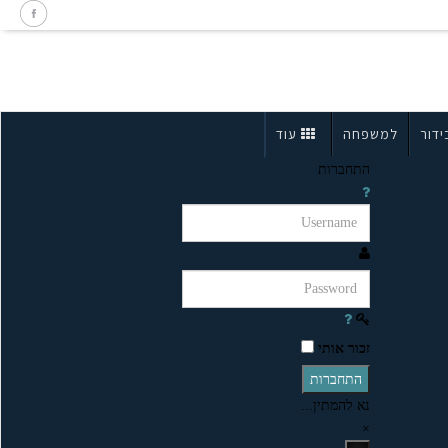
ידור
למשפחה
עוד
התחברות
זכור אותי
התחברות
נא להמתין...
×