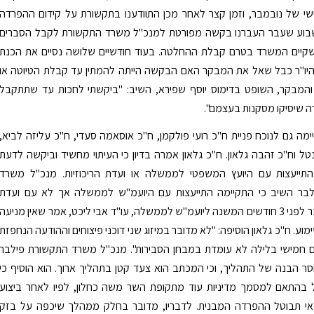
י של נובמבר, וזמן קצר לאחר מכן התוודענו בתקשורת על קידום ההפרדה
בוע שעבר העברנו בקשה מפורטת למנכ"ל משרד התקשורת לקבל הסברים
קיים המשרד בטרם קבלת ההחלטה. בעוד חודשיים שלושה נסיים את הכנת
 היו"ר כבל שאל את המבקר האם הבקשה הייתה להמתין עד קבלת הטיוטה או
 והמבקר, השופט בדימוס יוסף שפירא, השיב: "ביקשתי לחכות עד שתתקבל
רה שיסיקו מסקנות בעצמם".
מה גם לנוכח פניית ח"כ רועי פולקמן, ח"כ אוסאמה סעדי, ח"כ עליזה לביא,
נטל וח"כ זהבה גלאון. ח"כ גלאון אמרה בדיון כי העיתוי מחשיד וביקשה לדעת
תייעצות עם היועץ המשפטי לממשלה או ועדת הריכוזיות. מנכ"ל משרד
בר השיב כי התקיימה התייעצות עם היועמ"ש לממשלה אך לא עם ועדת
הריכוזיות, וכבר לפני 3 חודשים המשנה ליועמ"ש לממשלה, עו"ד אבי ליכט, אמר שאין מניעה
ע. ח"כ גלאון הוסיפה: "לא מדובר במיזוג שני דוכני פיצוחים וההודעה הנחפזת
 חמישי בלילה לא עומדת במבחן הסבירות". מנכ"ל משרד התקשורת פילבר
סר הבנה של התהליך, וכי המכתב הוא צעד קטן בתהליך ארוך. הוא הוסיף כי
בהתאם למסמך מדיניות עוד מתקופת השר משה כחלון, לפיו לאחר ביצוע
אי תבוטל ההפרדה המבנית. לדבריו, מדובר בחלק ממהלך שיכפה על בזק