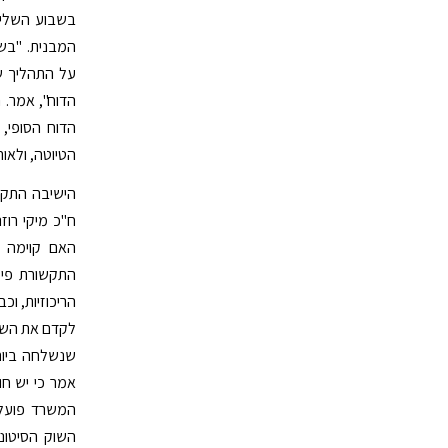
בשבוע השליש
המבנית. "בש
על התהליך ש
הדוח", אמר.
הדוח הסופי,
הטיוטה, ולאו
הישיבה התקיי
ח"כ מיקי רוז
האם קוימה ה
התקשורת פיל
לקדם את השימו
שנשלחה ביום
אמר כי יש חו
המשרד פועל 
השוק הסיטונ