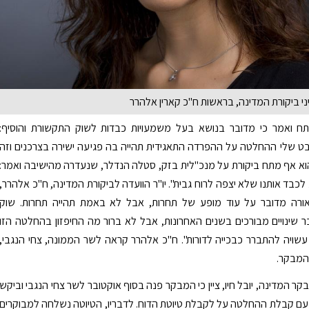
ני ביקורת המדינה, בראשות ח"כ קארין אלהרר
תח ואמר כי מדובר בנושא בעל משמעויות כבדות לשוק התקשורת והוסיף:
ט שלי ההחלטה על ההפרדה התאגידית תהייה בה פגיעה ישירה בצרכנים וזה
הוא אף מתח ביקורת על מנכ"לית בזק, סטלה הנדלר, שנעדרה מהישיבה ואמר:
לכבד אותנו שלא יצפה לרוח גבית". יו"ר הוועדה לביקורת המדינה, ח"כ אלהרר,
אורה מדובר על עוד מופע של תחרות, אבל לא באמת תהייה תחרות. שוק
שינויים מבורכים בשנים האחרונות, אבל לא ברור מה החיפזון בהחלטה הזו
שויה להתברר כבכייה לדורות". ח"כ אלהרר קראה לשר הממונה, צחי הנגבי,
המבקר.
ר המדינה, יובל חיו, ציין כי המבקר פנה בסוף אוקטובר לשר צחי הנגבי וביקש
עם קבלת ההחלטה על לקבלת טיוטת הדוח. לדבריו, הטיוטה נשלחה למבוקרים