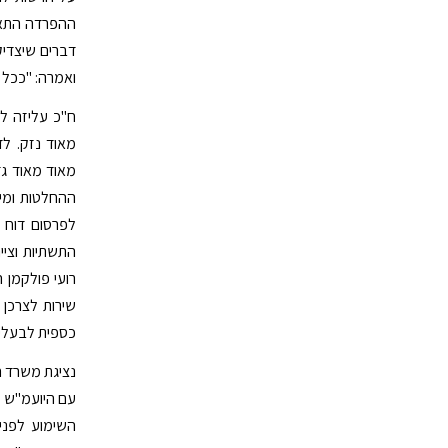
ההפרדה התאג
דברים שיצדיק
ואמרה: "ככל 
ח"כ עליזה לב
מאוד נזק. לד
מאוד מאוד ג
ההחלטות ומי
לפרסום דוח 
רועי פולקמן 
שירות לצרכן
כספית לבעלי 
נציגת משרד ה
עם היועמ"ש ל
השימוע לפני