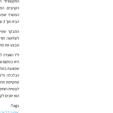
התקשורת". ה
הקרובים. המ
הבית תוך 3 שנים.
המבקר שפיר
מבצע את מדינ
יו"ר הוועדה 
היא במקום וב
שפוגעת בתחרו
הכלכלה ח"כ כ
מתקיימת תחר
לעשיית רווחי
הוא יסכים לק
Tags:
איתן כבל יור