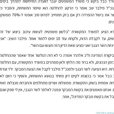
יו"ר כבל ביקש כי משרד המשפטים יעבר לוועדה התייחסות למהלך בימים
נכ"ל פילבר שב ואמר כי הרקע להחלטה הוא שיפור התשתיות, והסביר כי
המשרד יאפשר את ביטול ההפרדה רק אם בזק תתחייב לפרוס סיב אופטי ל-76% ממשק
א הציע למשרד התקשורת "בלשון משפטית לעשות עיכוב ביצוע של זה
לשלושה חודשים, עד לקבלת הדוח, ולקחת עוד 10 ימים ללמוד אותו". פילבר השיב: "אני
יות השר הנגבי ואני מציע שאת הדיון הזה תעשו עם השר".
לביקורת המדינה ח"כ אלהרר אמרה כי לא היה רגולטור אחד שאמר שההחלטה
זמן הנכונים, ולא ברור מה הלחץ ולאן ממהרים במשרד התקשורת, עם החלטה
ת. היא הציעה לשר הנגבי ולמנכ"ל פילבר לקבל את הצעת המבקר. יו"ר ועדת
בל אמר כי בכוונתו לקיים דיון מיוחד בנושא התשתיות, והוסיף כי היום לא
ות אמתית בשוק התקשורת. ממשלות ושרים מתחלפים והחברות מנצלות זאת
ם. אנחנו מאמצים את בקשת המבקר ונפנה לאלתר לשר הנגבי, אין לי ספק שגם
בל את בקשת מבקר המדינה", אמר.
 ועדת כלכלה