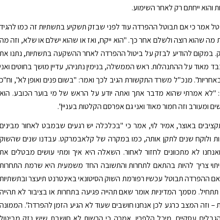
 והוא ייחתם רק לאחר השימוע.
נטל אמר כי אם תבוטל ההפרדה עוד לפני שבזק תשקיע בתשתיות זה כמו להגיד
מה שהוא רוצה ולשלם אחר כך. "הוא ייקח, ואז או שהוא ישלם או שלא, וזה מה
. במקום להודיע לבזק על ביטול ההפרדה לאחר ההשקעה בתשתיות, נתנו את
בד מאוד על ההתנהלות. ראש הממשלה, בנימין נתניהו, עדיין מושך בחוטים ואני
אחריות". מנכ"ל משרד התקשורת הגיב לכך ואמר: "בשום פנים ואופן לא", וח"כ
: "לא אמרתי שהוא מדבר אתך ואתה יודע על הראש של מי בוער הכובע. הוא
ם ומעורב וזה חמור מאוד ואני גם אפרסם הקלטות בעניין".
יבים באוצר, אמיר לוי, אמר כי "בכלכלה יש רגעים שבמבט לאחור מבינים
 ולוקח שנים לתקן אותה, כמו במקרה של קלאבמרקט. עבדנו שנים שהשוק
ואנחנו לא מתכוונים לחזור לאחור. השאלה היא איך ומתי עושים מבטלים את
תוי צריך להיות בהתאם לתחרות והתשובה החד משמעית היא שרמת התחרות
ם ההפרדה תבוטל עכשיו רפורמת השוק הסיטונאי באינטרנט תיעצר ובתשתיות
תתחיל. מסמך המדיניות אומר שאם תהייה פגיעה בתחרות או בציבור לא תהייה
– וזה המצב כרגע לכן אנחנו חושבים שעוד לא הגיע הזמן להפרדה". הממונה
גבלים עסקיים, מיכל הלפרין, אמרה כי הרשות לא חושבת שיש נזק מביטול