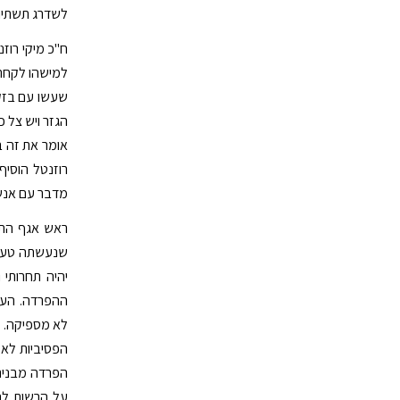
לשדרג תשתיות
ח"כ מיקי רוז
למישהו לקחת 
שעשו עם בזק
הגזר ויש צל כ
אומר את זה ב
רוזנטל הוסיף
מדבר עם אנשי
ראש אגף התקצ
שנעשתה טעות
יהיה תחרותי 
ההפרדה. העי
לא מספיקה. א
הפסיביות לא 
הפרדה מבנית 
על הרשות לה