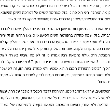
ידית, אבל אם מטרת העל היא לקדם את השוק הסיטונאי אז לא קרו מספיק
ו את המהלך. היא הוסיפה כי בזק מערימה קשיים אל רפורמה השוק הסיטונאי
שמשרד התקשורת קושר בין הדברים אנחנו מסתייגים מהקשירה הזו מאוד".
יא אמרה כי החיפזון הוא מהשטן ויש הזדמנות לעצור מהלך שיגרום להרבה
בריה, בזק שמה מקלות ברפורמת השוק הסיטונאי וכשאין תחרות הנזק יהיה
דול. ח"כ סעדי אמר כי לאחר שנשמעו הדברים ברור שיש כשל בתהליך קבלת
שהו רצה להקדים ולקבוע עובדות בשטח, הוא קרא להמתין עם ההחלטה עד
המבקר. ח"כ איילת נחמיאס ורבין אמרה כי זה לא מה שיביא בשורה לשוק
התשתיות וציינה כי ב-3 השנים האחרונות משכה בזק דיבידנד בסך 6.7 מיליארד שקל. ח"כ
הוסיף: "ביטול ההפרדה המבנית הוא אמצעי ולא מטרה. בעת הזו, זה לא ישפר
 ולא ישפר תחרות בתשתיות. רק תחרות תגרום לבזק לפרוס תשתית לא מתנה
המניות״.
משפטים, עו"ד אלידור בליטמן, התייחסה לדברי המנכ"ל פילבר על ההתייעצות
ממשלה ואמרה: לא היה תיאום אתנו על המכתב ועיתוי הוצאתו, עמדנו על קיום
 החלטה ולא אחרי, הופענו מהמכתב והוצאנו בקשה להתייחסות של משרד