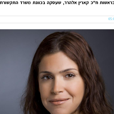
, בראשות ח"כ קארין אלהרר, שעסקה בכוונת משרד התקשורת