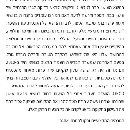
בנושא העישון כבר לגילאי גן וביקשה לבצע בדיקה לגבי ההנחייה של
עישון בבתי הספר ודרשה לדעת האם המורים עומדים בהנחיות בנושאי
איסור עישון בתחומי בתי הספר, לרבות הנושא של הקנסות. עוד הוסיפה:
"יש כאן רוצח המוני של אלפי קורבנות תמותה בשנה וזה חוץ מהתחלואה,
הירידה באיכות החיים והגועל הכללי. מדובר כאן בחיים ובתחלואה
בהיקפים שאין גורם אחר שאחראי להם במערכת הבריאות. אל מול זה
התחושה שלנו היא של דשדוש במקרה הטובה וקבלה כגזרת גורל.
בפעם האחרונה שמשרד הבריאות העמיד תקציב בנושא היה ב-2010
וגם אז זה היה רק שישה מליון שקלים שזה פחות מאחוז מהכנסות
המדינה מסיגריות. יש כאן פער שמראה על השלמה עם המצב וזה צריך
להיות בדיוק הפוך. היעד חייב להיות להגעה לפחות לאחוז הממוצע ב-
OECD. הוועדה תעקוב אחרי כל הצעות החוק בנושא מניעת עישון
שהונחו. אנחנו נעשה עבודת מטה להבין את המקומות שניתן לאסור בהם
את העישון בחקיקה ונדאג לקדם את כל הצעות החוק האלו.
הגורמים המקצועיים זרקו לפתחנו אתגר".