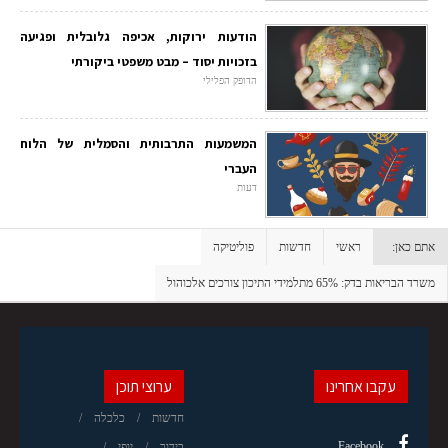
הודעות ירוקות, אכיפה גלובלית ופגיעה
בזכויות יסוד – מבט משפטי ביקורתי
הדופק הפלילי
המשמעות התרבותית והסמלית של הלוח
העברי
דעות
אתם כאן:
ראשי
חדשות
פוליטיקה
משרד הבריאות בדק: 65% מתלמידי התיכון צורכים אלכוהול
עקבו אחרינו
ערוצי תוכן
חדשות
כלכלה
Facebook
בידור
יופי