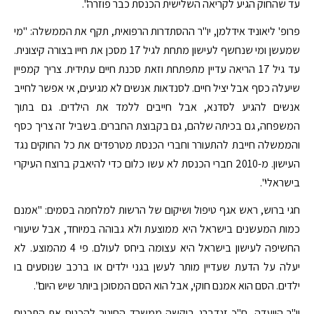
עד שהחוק הגיע לקריאה השלישית הכנסת כבר פוזרה".
פרופ' ליאוניד אידלמן, יו"ר ההסתדרות הרפואית, תקף את הממשלה: "מי
שמעשן ומי שנחשף לעישון מתחת לגיל 17 מסכן את חייו בצורה קיצונית.
עד גיל 17 הריאה עדיין מתפתחת וזאת סכנת חיים עתידית. צריך קמפיין
שיעלה כסף אבל יציל חיים. לסנדאות אנשים לא מגיעים, אי אפשר לחייב
אנשים להגיע לסדנא, אבל חייבים ללמד את הילדים. גם בתוך
המשפחה, גם בכיתה שלהם, גם בקבוצת החברים. בשביל זה צריך כסף
והממשלה חייבת להתעורר וחברי הכנסת מטרפדים את כל החוקים נגד
העישון. מ-2010 חברי הכנסת לא עשו כלום כדי להיאבק ברוצח העיקרי
בישראלי".
חגי ברוש, ראש אגף טיפול ושיקום של הרשות למלחמה בסמים: "אמנם
כמות המעשנים בישראל היא ממוצעת ולא גבוהה במיוחד, אבל שיעורי
החשיפה לעישון בישראל היא עצומה ביחס לעולם. פי 4 מהמוצע. לא
יעלה על הדעת שעדיין מותר לעשן בגני ילדים או ברכב שנוסעים בו
ילדים. הסם הוא אמנם חוקי, אבל הוא הסם המסוכן ביותר שיש היום".
יו"ר הוועדה, ח"כ זנדברג ביקשה ממשרד החינוך להכניס את התכנים