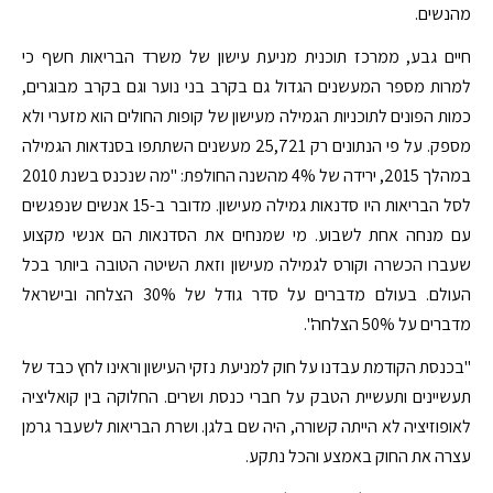
מהנשים.
חיים גבע, ממרכז תוכנית מניעת עישון של משרד הבריאות חשף כי
למרות מספר המעשנים הגדול גם בקרב בני נוער וגם בקרב מבוגרים,
כמות הפונים לתוכניות הגמילה מעישון של קופות החולים הוא מזערי ולא
מספק. על פי הנתונים רק 25,721 מעשנים השתתפו בסנדאות הגמילה
במהלך 2015, ירידה של 4% מהשנה החולפת: "מה שנכנס בשנת 2010
לסל הבריאות היו סדנאות גמילה מעישון. מדובר ב-15 אנשים שנפגשים
עם מנחה אחת לשבוע. מי שמנחים את הסדנאות הם אנשי מקצוע
שעברו הכשרה וקורס לגמילה מעישון וזאת השיטה הטובה ביותר בכל
העולם. בעולם מדברים על סדר גודל של 30% הצלחה ובישראל
מדברים על 50% הצלחה".
"בכנסת הקודמת עבדנו על חוק למניעת נזקי העישון וראינו לחץ כבד של
תעשיינים ותעשיית הטבק על חברי כנסת ושרים. החלוקה בין קואליציה
לאופוזיציה לא הייתה קשורה, היה שם בלגן. ושרת הבריאות לשעבר גרמן
עצרה את החוק באמצע והכל נתקע.