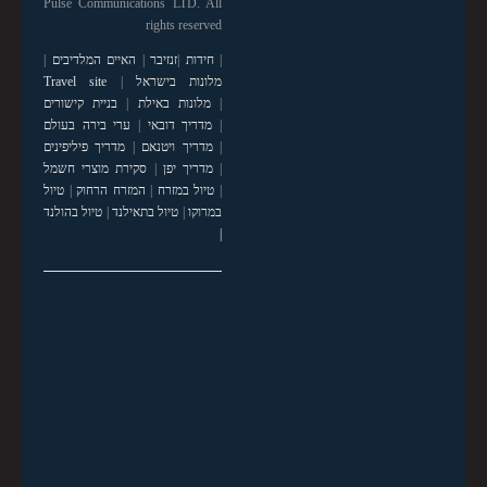
Pulse Communications LTD. All
rights reserved
|
חידות
|
זנזיבר
|
האיים המלדיבים
|
מלונות בישראל
|
Travel site
|
מלונות באילת
|
בניית קישורים
|
מדריך דובאי
|
ערי בירה בעולם
|
מדריך ויטנאם
|
מדריך פיליפינים
|
מדריך יפן
|
סקירת מוצרי חשמל
|
טיול במזרח
|
המזרח הרחוק
|
טיול
במרוקו
|
טיול בתאילנד
|
טיול בהולנד
|