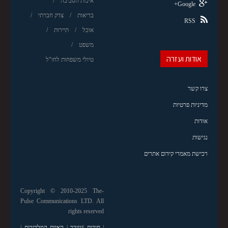
איכות הסביבה
Google+
בריאות
צדק חברתי
RSS
אוכל
תיירות
משפט
אודות ועזרה
טיולי משפחות לחו"ל
צרו קשר
מדיניות פרטיות
אודות
נגישות
רכישת מאמרי קידום אתרים
Copyright © 2010-2025 The-
Pulse Communications LTD. All
rights reserved
|
חידות
|
זנזיבר
|
האיים המלדיבים
|