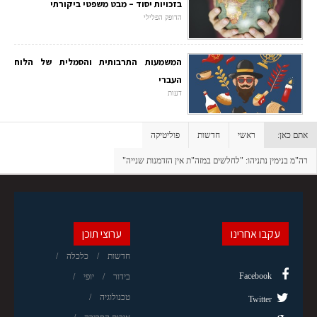
בזכויות יסוד – מבט משפטי ביקורתי
הדופק הפלילי
המשמעות התרבותית והסמלית של הלוח
העברי
דעות
אתם כאן:
ראשי
חדשות
פוליטיקה
רה"מ בנימין נתניהו: "לחלשים במזה"ת אין הזדמנות שנייה"
עקבו אחרינו
ערוצי תוכן
חדשות
כלכלה
Facebook
בידור
יופי
טכנולוגיה
Twitter