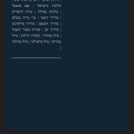
מלונות בישראל
|
Travel site
|
מלונות באילת
|
בניית קישורים
|
מדריך דובאי
|
ערי בירה בעולם
|
מדריך ויטנאם
|
מדריך פיליפינים
|
מדריך יפן
|
סקירת מוצרי חשמל
|
טיול במזרח
|
המזרח הרחוק
|
טיול
במרוקו
|
טיול בתאילנד
|
טיול בהולנד
|