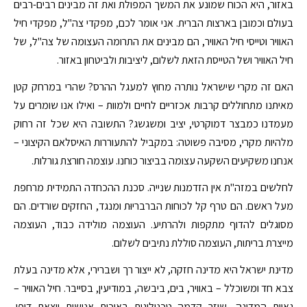
באזור, היא הכוח שמונע את המשך המפולת ואת זה מבינים רבים-רבים
בעולם וכמובן בארצות הברית. אני אומר לכם, מפקדי צה"ל, מפקדי חיל
האוויר וטייסי חיל האוויר, הם מבינים את התרומה העצומה של צה"ל, של
חיל האוויר ושל הטייסת הזאת לשלום, ליציבות ולביטחון באזור.
האם זה מקרי שישראל נותרה מחוץ למעגל ההרס? שהרי במרחק קטן
מאיתנו מתחוללים קרבות אכזריים לחיים ולמוות – ואילו אנו שומרים על
מעמדנו כמבצר דמוקרטי, יציב ומשגשג? התשובה היא שכל זה רחוק
מלהיות מקרי, מסיבה פשוטה: במקביל להתעוררות האיסלאם הקיצוני –
אנחנו משקיעים השקעה עצומה בביצור כוחנו. עוצמה חורצת גורלות.
לחלשים במזה"ת אין הזדמנות שנייה. סכנת ההכחדה התמידית מרחפת
מעל ראשם. הם טרף קל לכוחות הברבריוּת ומנגד, החזקים שורדים. הם
מסוגלים להדוף מתקפות ולהרתיע. העוצמה מולידה כבוד, העוצמה
מייצרת בריתות, העוצמה סוללת נתיבים לשלום.
מדינת ישראל היא מדינה חזקה, לא ייצור רך ושברירי, אלא מדינה בעלת
צבא חד ומשוכלל – באוויר, בים, ביבשה, במודיעין, בסייבר. חיל האוויר –
גאוות המדינה, שוזר קדמה טכנולוגית באיכות אנושית יוצאת דופן.