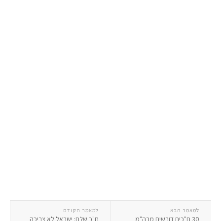
למאמר הבא
למאמר הקודם
30 ח"כים דורשים מרה"מ
ח"כ שלח: ישראל לא צריכה