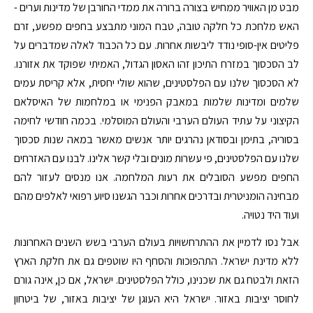
מבט מן האוויר ממחיש בצורה ברורה את ממדי החורבן של מדינות וערים -
האש מלחכת כל חלקה טובה, טבח המוני מתבצע בחפים מפשע, זרם
פליטים אין-סופי נודד ליבשות אחרות. עם כל הכבוד לאלה שמדברים על
לב הסכסוך במזרח התיכון זהו האסון הגדול, האמיתי שפוקד את אזורנו.
לא הסכסוך שלנו עם הפלסטינים, שהוא שולי יחסית, אלא קריסת עמים
שלמים ומדינות שלמות במאבק הפנימי או במלחמות של האיסלאם
הקיצוני על עתיד העולם הערבי והעולם המוסלמי. בכמה חודשי לחימה
בסוריה, בתימן ובסודאן נהרגים יותר אנשים מאשר במאה שנות סכסוך
שלנו עם הפלסטינים, פי עשרות מונים ובלי קשר אלינו. לבנו עם האזרחים
החפים מפשע הסובלים את רעות המלחמה. אנו מנסים לעזור להם
מבחינה הומניטרית ובדרכים אחרות וכבר הגשנו סיוע רפואי לאלפים מהם
ועוד היד נטויה.
אבל נסו לדמיין את ההתרחשויות בעולם הערבי בשש השנים האחרונות
ללא מדינת ישראל. התהפוכות והסחף היו שוטפים גם את חלקת הארץ
הזאת ולבטח גם את שכנינו, כולל הפלסטינים. ישראל, אם כן, אינה גורם
לחוסר יציבות באזור. ישראל היא העוגן של יציבות באזור, של ביטחון