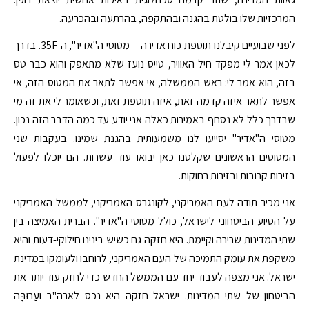
המרכזיות שלו בולטת בהגנה ובהתקפה, בהרתעה ובהכרעה.
לפני שבועיים קיבלנו תוספת כוח אדירה – מטוסי ה"אדיר", ה-35F. בדרך
לכאן אמר לי מפקד חיל האוויר, טייס נועז שלא מתאפק והוא כבר טס
בזה, הוא אמר לי: ראש הממשלה, אי אפשר לתאר את המטוס הזה, אי
אפשר לתאר איזה קדמה זאת, איזה תוספת זאת, וכשאומר לי את זה מי
שבדרך כלל לא נסחף באמירות כאלה אני יודע עד כמה הדבר הזה נכון.
מטוסי ה"אדיר" יסייעו לנו משמעותית בהגנת שמינו. בעקבות שני
המטוסים הראשונים שקלטנו כאן יבואו עוד עשרות. הם יוכלו לפעול
בזירות קרובות ובזירות רחוקות.
אני מכיר תודה לעם האמריקני, לקונגרס האמריקני, לממשל האמריקני
על הסיוע הביטחוני לישראל, כולל מטוסי ה"אדיר". הברית האמיצה בין
שתי המדינות שרירה וקיימת. היא חזקה גם כשיש בינינו חילוקי-דעות והיא
משקפת את עומק התמיכה של העם האמריקני, לרוחבו ולעומקו במדינת
ישראל. אני מצפה לעבוד יחד עם הממשל החדש כדי לחזק עוד יותר את
הביטחון של שתי המדינות. ישראל חזקה היא נכס לארה"ב ועַרוּבָּה