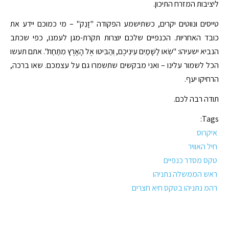
ליציבות המזרח התיכון.
טייסים ונווטים יקרים, כשתישמע הפקודה "זָנֵק" – מי כמוכם יידע את
כובד האחריות. הכנפיים שלכם יוצרות תקרת-מגן לעמנו, כפי שכתב
הנביא ישעיהו: "שְׂאוּ לַשָּׁמַיִם עֵינֵיכֶם, וְהַבִּיטוּ אֶל הָאָרֶץ מִתַּחַת". אתם תעשו
הכל לשמור עלינו – ואני מבקשים שתשמרו גם על עצמכם. שאו ברכה,
הרחיקו יעף.
תודה רבה לכם.
Tags:
איקרוס
חיל האוויר
טקס מסדר כנפיים
ראש הממשלה נתניהו
רהמ נתניהו בטקס חיא חצרים