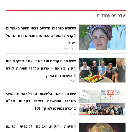
עדכונים אחרונים
שלושה מנהלים חדשים לבתי הספר באופקים
לקראת תשפ"ז: ככה מתרחבת שדרת הניהול
בעיר
דופק החינוך
שפע פרי לקראת חגי תשרי: עונת קטיף פירות
הקיץ בשיאה - ארגון מגדלי הפירות קורא
לרכוש תוצרת הארץ
בארץ
עשרות ראשי הלשכות הדו-לאומיות ונציגי
משרדי הממשלה ביקרו בקריית מד"א
ברמלה ונחשפו למוקד 101
בארץ
הודעות ירוקות, אכיפה גלובלית ופגיעה