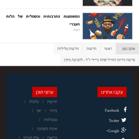
המשמעות התרבותית והסמלית של הלוח
העברי
דעות
אתם כאן:
ראשי
חדשות
חדשות פליליות
פרשת הריגת החייל יפתח גריידי ז"ל - לתביעת נזיקין
עקבו אחרינו
ערוצי תוכן
חדשות
כלכלה
Facebook
בידור
יופי
טכנולוגיה
Twitter
איכות הסביבה
Google+
בריאות
צדק חברתי