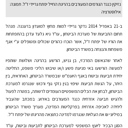
נזיקין כנגד הגורמים המעורבים בהריגת החייל יפתח גריידי ז"ל. תמונה:
אילוסטרציה
ב-21 באפריל 2014 נדקר גריידי למוות מחוץ למועדון ברעננה. מנהל
תחום התביעות של מערכת הביטחון , עו"ד גיא גלעד עדכן בהתפתחות
את הוריו של יפתח ז"ל, אשר הוכרו כהורים שכולים ומטופלים ע"י אגף
משפחות והנצחה במשרד הביטחון.
לאחר שהנאשם המרכזי, בן גניש, הורשע בהריגה ושלושת שותפיו
למעשה הורשעו באי מניעת פשע ו/או שיבוש הליכי משפט, החליטה
יחידת תביעות וביטוח באגף היועמ"ש שבמשרד הביטחון, האחראית, בין
היתר, על הגשת תביעות שיפוי בגין נזקי גוף ורכוש שנגרמו למערכת
הביטחון, לבחון את הכלים המשפטיים העומדים לרשותה, במטרה לפעול
ולהגיש תביעה אזרחית כנגד המעורבים באירוע. במכתב שהעביר
ליחידה לאכיפה אזרחית בפרקליטות המדינה, מעריך משרד הביטחון
במיליוני ₪ את העלויות שנגרמו למדינה כתוצאה מהריגתו של יפתח ז"ל.
הסגן הבכיר ליועץ המשפטי למערכת הביטחון לתביעות וביטוח, עו"ד