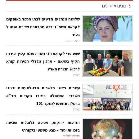
עדכונים אחרונים
שלושה מנהלים חדשים לבתי הספר באופקים
לקראת תשפ"ז: ככה מתרחבת שדרת הניהול
בעיר
דופק החינוך
שפע פרי לקראת חגי תשרי: עונת קטיף פירות
הקיץ בשיאה - ארגון מגדלי הפירות קורא
לרכוש תוצרת הארץ
בארץ
עשרות ראשי הלשכות הדו-לאומיות ונציגי
משרדי הממשלה ביקרו בקריית מד"א
ברמלה ונחשפו למוקד 101
בארץ
הודעות ירוקות, אכיפה גלובלית ופגיעה
בזכויות יסוד – מבט משפטי ביקורתי
הדופק הפלילי