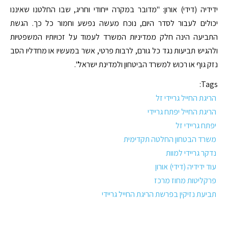
ידידיה (דידי) אורון: "מדובר במקרה ייחודי וחריג, שבו החלטנו שאיננו
יכולים לעבור לסדר היום, נוכח מעשה נפשע וחמור כל כך. הגשת
התביעה הינה חלק ממדיניות המשרד לעמוד על זכויותיו המשפטיות
ולהגיש תביעות נגד כל גורם, לרבות פרטי, אשר במעשיו או מחדליו הסב
נזק גוף או רכוש למשרד הביטחון ולמדינת ישראל".
Tags:
הריגת החייל גריידי זל
הריגת החייל יפתח גריידי
יפתח גריידי זל
משרד הבטחון החלטה תקדימית
נדקר גריידי למוות
עוד ידידיה (דידי) אורון
פרקליטות מחוז מרכז
תביעת נזיקין בפרשת הריגת החייל גריידי