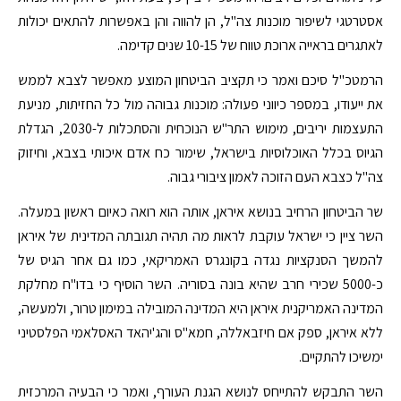
אסטרטגי לשיפור מוכנות צה"ל, הן להווה והן באפשרות להתאים יכולות
לאתגרים בראייה ארוכת טווח של 10-15 שנים קדימה.
הרמטכ"ל סיכם ואמר כי תקציב הביטחון המוצע מאפשר לצבא לממש
את ייעודו, במספר כיווני פעולה: מוכנות גבוהה מול כל החזיתות, מניעת
התעצמות יריבים, מימוש התר"ש הנוכחית והסתכלות ל-2030, הגדלת
הגיוס בכלל האוכלוסיות בישראל, שימור כח אדם איכותי בצבא, וחיזוק
צה"ל כצבא העם הזוכה לאמון ציבורי גבוה.
שר הביטחון הרחיב בנושא איראן, אותה הוא רואה כאיום ראשון במעלה.
השר ציין כי ישראל עוקבת לראות מה תהיה תגובתה המדינית של איראן
להמשך הסנקציות נגדה בקונגרס האמריקאי, כמו גם אחר הגיס של
כ-5000 שכירי חרב שהיא בונה בסוריה. השר הוסיף כי בדו"ח מחלקת
המדינה האמריקנית איראן היא המדינה המובילה במימון טרור, ולמעשה,
ללא איראן, ספק אם חיזבאללה, חמא"ס והג'יהאד האסלאמי הפלסטיני
ימשיכו להתקיים.
השר התבקש להתייחס לנושא הגנת העורף, ואמר כי הבעיה המרכזית