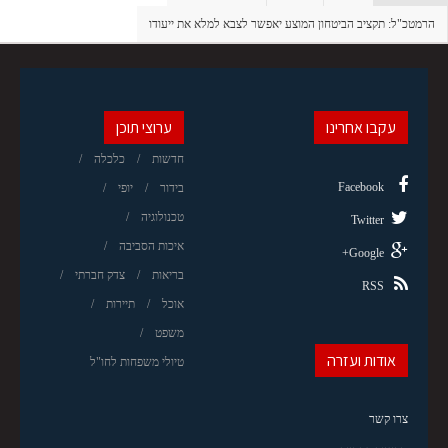
הרמטכ"ל: תקציב הביטחון המוצע יאפשר לצבא למלא את ייעודו
עקבו אחרינו
ערוצי תוכן
חדשות
כלכלה
Facebook
בידור
יופי
טכנולוגיה
Twitter
איכות הסביבה
Google+
בריאות
צדק חברתי
RSS
אוכל
תיירות
משפט
אודות ועזרה
טיולי משפחות לחו"ל
צרו קשר