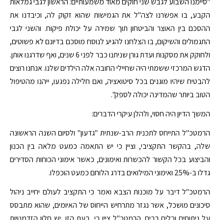
"סיימנו השבוע לגבש שני חוקים מאוד משמעותיים: הראשון לגבי גמלאות
הקבע, בו אפשרנו לצה''ל את הגמישות שהוא זקוק לה, וכיבדנו את
ההסכם בין האוצר והביטחון תוך שמירה על יכולת פיקוח. והשני לגבי
התגמולים והשיקום, בו הצלחנו להגיע לנוסח מוסכם בדיונם לא פשוטים,
ולחוקק את מסקנות ועדת גורן שניתנו כבר לפני 6 שנים, ואף שדרגנו אותן.
הדגש המרכזי ששמתי היה שחיילי החובה אלה הילדים שלנו. אנחנו רוצים
להבטיח שיהיו מוגנים בכל סיטואציה, ואם חלילה נפגעו, ייהנו מהטיפול
הטוב ביותר שהמדינה יכולה לספק".
המשך הדיון היה חסוי, ולהלן עיקרי הדברים:
הרמטכ"ל התייחס לתכנית הרב-שנתית "גדעון" ולסיום השנה הראשונה
שלה, בהקשר התקציבי, וציין כי יש התאמה כמעט מלאה בין הכנון
והביצוע בכל הקשור להכשרות ואימונים, כאשר אימוני הכוחות הסדירים
גדלו ב-25% ואימוני המילואים בדרג הלוחם כמעט הוכפלו.
הרמטכ"ל דיבר על מוכנות הצבא ואמר כי התקציב לעולם יחייב ניהול
סיכונים מושכל, אשר נגזר מתרחיש הייחוס של האיומים, שהוא מתבסס
על ניתוחים וכלים רבים. הרמטכ"ל ציין כי, בעת הזו, יש חלון הזדמנויות