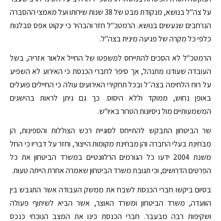
על צה"ל בנושא, מנקודת מבט של 38 שנות שירותו ועל מאמצי ההסברה
הנרחבים שנעשים בנושא. הרמטכ"ל חזר והבהיר כי ינקוט אפס סבלנות
כלפי כל מקרה של פגיעה מינית בצה"ל.
הרמטכ"ל לא הסכים להתייחס למשפטו של החייל אלאור אזריה, בשל
העובדה שעודנו מתנהל, אך סיפר לחברי הכנסת כי האירוע לא השפיע
על רוח הלחימה בצה״ל ובכל תחקירי האירועים עולה כי החיילים פועלים
באופן נחוש, ממוקד וללא היסוס. כך גם ניתן לראות בהישגים
המשמעותיים מול ניסיונות הטרור באיו"ש.
שר הביטחון התבקש להתייחס לסוגיית רכש הצוללות והספינות, הן
מבחינת בעלי החברה והן מבחינת מקומות הייצור, וחזר על דבריו כי החל
משנת 2004 ידעו כל הגורמים הרלוונטיים במשרד הביטחון את כל
הפרטים הדרושים, וכי תגובת משרד הביטחון שאמרה אחרת הייתה טעות.
בסיום ביקשו חברי הכנסת לשבח את ממשק העבודה אשר התגבש בין
הוועדה, משרד הביטחון ומשרד האוצר, אשר הביא לשיתוף פעולה
ושקיפות רבה מבעבר. חברי הכנסת כינו את המצב הנוכחי כנכס