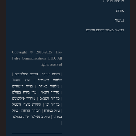
מדיניות פרטיות
אודות
נגישות
רכישת מאמרי קידום אתרים
Copyright © 2010-2025 The-
Pulse Communications LTD. All
rights reserved
|
חידות
|
זנזיבר
|
האיים המלדיבים
|
מלונות בישראל
|
Travel site
|
מלונות באילת
|
בניית קישורים
|
מדריך דובאי
|
ערי בירה בעולם
|
מדריך ויטנאם
|
מדריך פיליפינים
|
מדריך יפן
|
סקירת מוצרי חשמל
|
טיול במזרח
|
המזרח הרחוק
|
טיול
במרוקו
|
טיול בתאילנד
|
טיול בהולנד
|