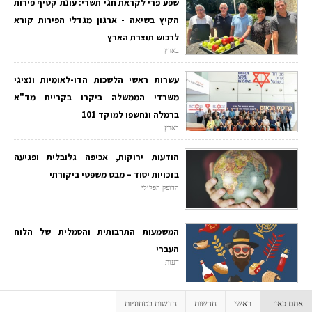
שפע פרי לקראת חגי תשרי: עונת קטיף פירות
הקיץ בשיאה - ארגון מגדלי הפירות קורא
לרכוש תוצרת הארץ
בארץ
עשרות ראשי הלשכות הדו-לאומיות ונציגי
משרדי הממשלה ביקרו בקריית מד"א
ברמלה ונחשפו למוקד 101
בארץ
הודעות ירוקות, אכיפה גלובלית ופגיעה
בזכויות יסוד – מבט משפטי ביקורתי
הדופק הפלילי
המשמעות התרבותית והסמלית של הלוח
העברי
דעות
אתם כאן:
ראשי
חדשות
חדשות בטחוניות