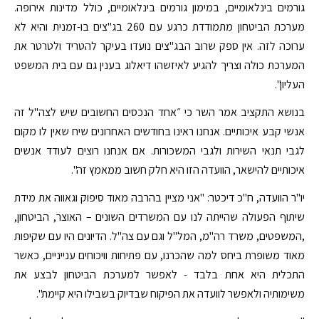
גורמים בינלאומיים, במימון גורמים בינלאומיים, כולל מדינות אירופה.
מערכת הביטחון מתמודדת כרגע עם 260 בג"צים בו-זמנית והיא לא
ערוכה לזה. אין ספק שרוב הבג"צים נועדו בעיקר להטריד ולטרטר את
המערכת כולה וצריך להגיע לאיזשהו דיאלוג בענין גם עם בית המשפט
העליון".
בנושא התקציב אמר השר כי ״אחד הנכסים החשובים שיש לצה"ל זה
אנשי קבע איכותיים. אנחנו ראינו בחודשים האחרונים שיח שאין לו מקום
לגבי תנאי השירות ולגבי המשכורות. אם אנחנו רוצים לעודד אנשים
איכותיים להישאר, הוועדה הזו היא חלק חשוב ממאמץ זה".
יו"ר הוועדה, ח"כ דיכטר: "אני מציין בהרבה מאוד סיפוק וגאווה את מידת
שיתוף הפעולה שהייתה לנו עם המשרדים השונים – האוצר, הביטחון,
,המשפטים, משרד רה"מ, המל''ל וגם עם צה''ל. הדיונים היו עם שקיפות
מאוד משופרת ביחס למה שהכרנו, עם פתיחות וויכוחים ענייניים, כאשר
התכלית היא אחת בלבד - לאפשר למערכת הביטחון לבצע את
משימותיה ולאפשר לוועדה את הפיקוח שבדיוק בשבילו היא קיימת".