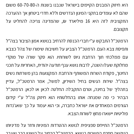
היא חיזוק המבנים הקיימים בישראל שנבנו בשנות ה-60-70-80 משום
שהם לא עומדים בתקני המיגון הנדרשים וללא חדרי ביטחון אך ההערכה
התקציבית לזה היא 16 מיליארד ₪, שהמדינה צריכה להחליט על
תקצובם.
הרמטכ"ל התבקש ע"י חברי הכנסת להרחיב בנושא אמון הציבור בצה"ל
ותפיסת צבא העם. הרמטכ"ל הצביע על חשיבות שימורו של צהל כצבא
עם ממלכתי תוך הרחבת גיוס לשורותיו. הוא סקר שורה של מוקדי
מחלוקת שעלו השנה, לרבות נושא ענף תודעה יהודית, האחריות על תכני
החינוך, פקודת השרות המשותף והרחבת המקצועות בהן משרתות נשים
בצה"ל. שירות הנשים בחיל השיריון, למשל, אמר הרמטכ"ל, עדיין
בתהליך של בחינה, וטרם התקבלה החלטה לכאן או לכאן. הרמטכ"ל
הבהיר כי מה שמנחה אותו בהחלטותיו הוא חיזוק צה"ל ע"י קידום
הגורמים המאחדים את ישראל כחברה, וכי הוא יעמוד על כך שאג'נדות
פוליטיות יישארו מחוץ לשורות הצבא.
הרמטכ"ל התייחס ספציפית לנושא ההטרדות המיניות וחזר על מדיניותו
הנוקשה חסרת הפשרות בנושא. הרמטכ"ל הרחיב על השינוי הרב שעבר