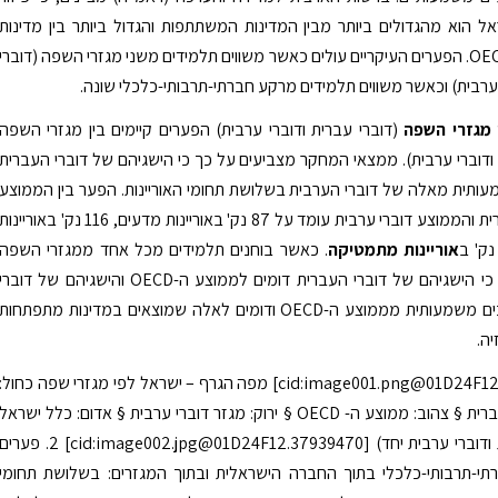
אל הוא מהגדולים ביותר מבין המדינות המשתתפות והגדול ביותר בין מדינות
החברות ב-OECD. הפערים העיקריים עולים כאשר משווים תלמידים משני מגזרי השפה (דוברי
 ערבית) וכאשר משווים תלמידים מרקע חברתי-תרבותי-כלכלי שונה.
 מגזרי השפה
(דוברי עברית ודוברי ערבית) הפערים קיימים בין מגזרי השפה
 ודוברי ערבית). ממצאי המחקר מצביעים על כך כי הישגיהם של דוברי העברית
ותית מאלה של דוברי הערבית בשלושת תחומי האוריינות. הפער בין הממוצע
של דוברי עברית והממוצע דוברי ערבית עומד על 87 נק' באוריינות מדעים, 116 נק' באוריינו
אוריינות מתמטיקה
. כאשר בוחנים תלמידים מכל אחד ממגזרי השפה
בנפרד נראה כי הישגיהם של דוברי העברית דומים לממוצע ה-OECD והישגיהם של דוברי
הערבית נמוכים משמעותית מממוצע ה-OECD ודומים לאלה שמוצאים במדינות מתפתחות
יה.
[cid:image001.png@01D24F12.37939470] מפה הגרף – ישראל לפי מגזרי שפה כחול:
מגזר דוברי עברית § צהוב: ממוצע ה- OECD § ירוק: מגזר דוברי ערבית § אדום: כלל ישראל
(דוברי עברית ודוברי ערבית יחד) [cid:image002.jpg@01D24F12.37939470] 2. פערי
תי-תרבותי-כלכלי בתוך החברה הישראלית ובתוך המגזרים: בשלושת תחומי