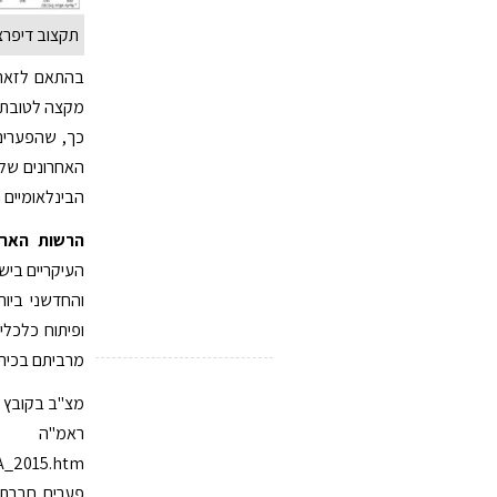
תקצוב דיפרצי
בהתאם לזאת,
מקצה לטובת ה
כך, שהפערים
האחרונים של 
הבינלאומיים 
הרשות הארצ
העיקריים ביש
והחדשני ביות
מרביתם בכיתה 
מצ"ב בקובץ נ
רא
A_2015.htm
פערים חברתיי