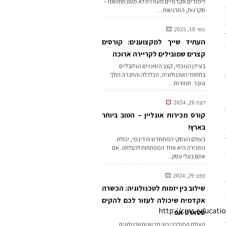
לימודים אקדמיים מעוררת לא מעט תחושות –
סקרנות, התרגשות…
מאי 18, 2025
העתיד שייך למקצוענים: קורסים
קצרים שמובילים לקריירה ארוכה
בעידן הנוכחי, קצב השינויים הגלובליים
בתחומי הטכנולוגיה, הכלכלה והחברה הולך
וגובר. תמורות…
דצמ 26, 2024
קורס מכירות אונליין – הטוב ביותר
בארץ!
בעולם העסקי המתחדש והדינמי, יכולת
המכירה היא אחד המפתחות להצלחה. אם
ם שנבחנו הם בני 15,
אתם בעלי עסק…
ספט 29, 2024
שילוב בין יזמות לטכנולוגיה: הכשרה
אקדמית שיכולה לעזור לכם להקים
http://cms.educat
סטארט אפ
העולם המודרני רווי חדשנות טכנולוגית,