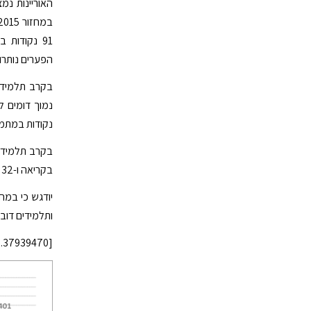
האוריינות נמ
הפערים נותרו 
בקרב תלמידי
נקודות במתמ
בקריאה ו-32 נקודות במתמטיקה.
יודגש כי במח
ותלמידים דוב
[cid:image003.png@01D24F12.37939470]