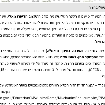
אלי בחינוך
 המשרד מיישם זו השנה השלישית את מודל ה
תקצוב הדיפרנציאלי
, אשר
תלמידים מרקע חברתי-כלכלי נמוך יותר שעות לימוד. יישום המודל מצביע על
 בין התלמידים מרקע גבוה לרקע נמוך הצטמצם, כפי שעלה מנתוני המיצ"ב
תשע"ו. אנו מקווים כי מגמה זו תתחזק ובהמשך תבוא לידי ביטוי גם במבחנים
הבאים".
ית למדידה והערכה בחינוך (ראמ"ה)
מתכבדת להציג את הממצאים
ראל מ
המחקר הבין-לאומי פיזה
מרץ 2015. פיזה הוא המחקר המקיף, החשוב
ר הנערך כיום בתחום החינוך. מחקר זה נערך על ידי הארגון לשיתוף פעולה
ופיתוח כלכלי (ה-OECD), במחזוריות של אחת ל- 3 שנים. התלמידי
י'.
פרד – תקציר הדו"ח הדוח המלא וחומרים נוספים נמצאים באתר האינטרנט של
מ"ה בקישור:
ion.gov.il/EducationCMS/Units/Rama/MivchanimBenLeumiyim/PIS
ם משמעותיים: ברשות הארצית למדידה והערכה (ראמ"ה) מציינים, כי פיזור