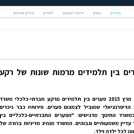
מחקרים
כנסים
חדשות הקמפוס
לימודים
מינויים אקדמים
יזה 2015: פערים בין תלמידים מרמות שונות של רקע
תוצאות המחקר הבין-לאומי פיזה מרץ 2015 פערים בין תלמידים מרקע חברתי-כלכלי משרד
הדיפרנציאלי שמוביל לצמצום פערים. פירותיו כבר ניכרים
רד החינוך מדגישים: "הפערים החברתיים-כלכליים בין
עדיין משמעותיים וגבוהים. המשרד מנהיג מדיניות ברורה של
ה לכל ילדה וילד.