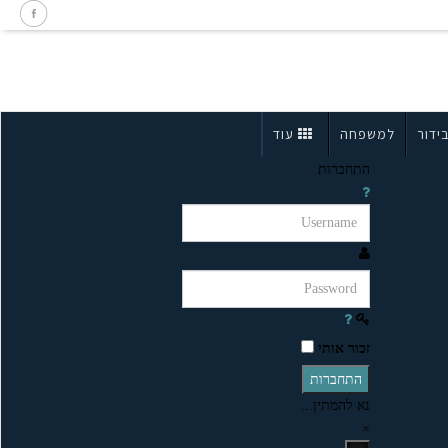
ידור
למשפחה
עוד
התחברות
זכור אותי
התחברות
נא להמתין...
×