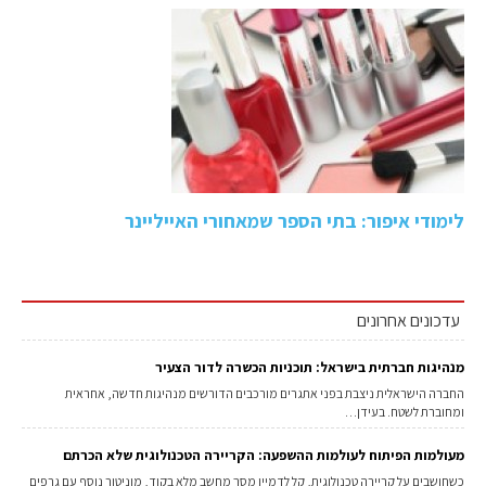
לימודי איפור: בתי הספר שמאחורי האייליינר
עדכונים אחרונים
מנהיגות חברתית בישראל: תוכניות הכשרה לדור הצעיר
החברה הישראלית ניצבת בפני אתגרים מורכבים הדורשים מנהיגות חדשה, אחראית
ומחוברת לשטח. בעידן…
מעולמות הפיתוח לעולמות ההשפעה: הקריירה הטכנולוגית שלא הכרתם
כשחושבים על קריירה טכנולוגית, קל לדמיין מסך מחשב מלא בקוד, מוניטור נוסף עם גרפים