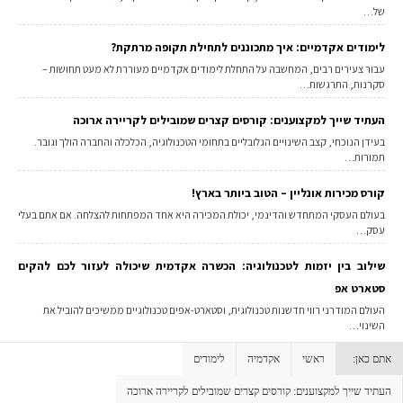
של…
לימודים אקדמיים: איך מתכוננים לתחילת תקופה מרתקת?
עבור צעירים רבים, המחשבה על התחלת לימודים אקדמיים מעוררת לא מעט תחושות –
סקרנות, התרגשות…
העתיד שייך למקצוענים: קורסים קצרים שמובילים לקריירה ארוכה
בעידן הנוכחי, קצב השינויים הגלובליים בתחומי הטכנולוגיה, הכלכלה והחברה הולך וגובר.
תמורות…
קורס מכירות אונליין – הטוב ביותר בארץ!
בעולם העסקי המתחדש והדינמי, יכולת המכירה היא אחד המפתחות להצלחה. אם אתם בעלי
עסק…
שילוב בין יזמות לטכנולוגיה: הכשרה אקדמית שיכולה לעזור לכם להקים
סטארט אפ
העולם המודרני רווי חדשנות טכנולוגית, וסטארט-אפים טכנולוגיים ממשיכים להוביל את
השינוי…
אתם כאן:
ראשי
אקדמיה
לימודים
העתיד שייך למקצוענים: קורסים קצרים שמובילים לקריירה ארוכה