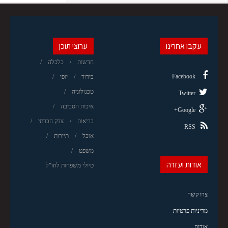
עקבו אחרינו
ערוצי תוכן
חדשות
כלכלה
Facebook
בידור
יופי
טכנולוגיה
Twitter
איכות הסביבה
Google+
בריאות
צדק חברתי
RSS
אוכל
תיירות
משפט
אודות ועזרה
טיולי משפחות לחו"ל
צרו קשר
מדיניות פרטיות
אודות