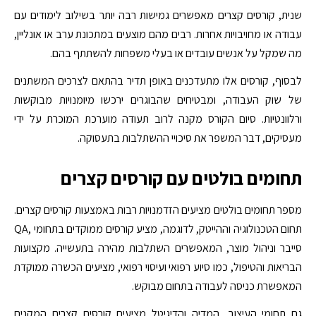
שנית, קורסים קצרים מאפשרים גמישות רבה יותר בשילוב לימודים עם
עבודה או מחויבויות אחרות. רבים מהם מוצעים במתכונת ערב או אונליין,
מה שמקל על אנשים עובדים או בעלי משפחות להשתתף בהם.
לבסוף, קורסים אלו מתעדכנים באופן תדיר בהתאם לצרכים המשתנים
של שוק העבודה, ומבטיחים שהבוגרים ירכשו מיומנויות מבוקשות
ורלוונטיות. סיום הקורס מקנה לרוב תעודה מוערכת המוכרת על ידי
מעסיקים, דבר המשפר את סיכויי ההשתלבות בתעסוקה.
תחומים בולטים עם קורסים קצרים
מספר תחומים בולטים מציעים הזדמנויות רבות באמצעות קורסים קצרים.
תחום הטכנולוגיה וההייטק, לדוגמה, מציע קורסים ממוקדים בתחומי ,QA
סייבר וניהול מוצר, המאפשרים השתלבות מהירה בתעשייה. מקצועות
הבריאות והטיפול, כמו סיוע רפואי ועיסוי רפואי, מציעים הכשרה ממוקדת
המאפשרת כניסה לעבודה בתחום מבוקש.
גם תחומי העיצוב, המדיה והדיגיטל מציעים קורסים קצרים המקנים