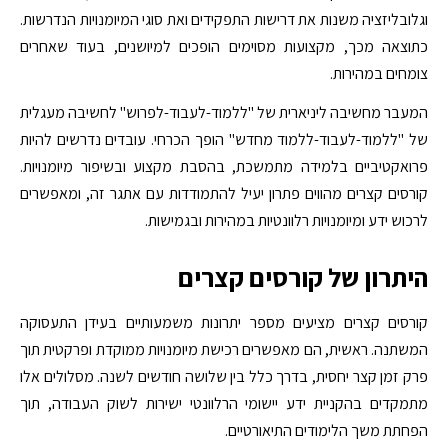
וגלובליזציה משנות את דרישות התפקידים ואת סוגי המיומנויות הנדרשות.
כתוצאה מכך, מקצועות מסוימים הופכים למיושנים, בעוד שאחרים
צומחים במהירות.
המעבר מחשיבה ליניארית של "ללמוד-לעבוד-לפרוש" לחשיבה מעגלית
של "ללמוד-לעבוד-ללמוד מחדש" הופך הכרחי. עובדים נדרשים להיות
פרואקטיביים בלמידה מתמשכת, בהסבת מקצוע ובשיפור מיומנויות.
קורסים קצרים מהווים פתרון יעיל להתמודדות עם אתגר זה, ומאפשרים
לרכוש ידע ומיומנויות רלוונטיות במהירות ובגמישות.
היתרון של קורסים קצרים
קורסים קצרים מציעים מספר יתרונות משמעותיים בעידן התעסוקה
המשתנה. ראשית, הם מאפשרים רכישת מיומנויות ממוקדת ופרקטית תוך
פרק זמן קצר יחסית, בדרך כלל בין שלושה חודשים לשנה. מסלולים אלו
מתמקדים בהקניית ידע יישומי הרלוונטי ישירות לשוק העבודה, תוך
הפחתת משך הלימודים התיאורטיים.