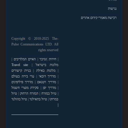
נגישות
רכישת מאמרי קידום אתרים
Copyright © 2010-2025 The-
Pulse Communications LTD. All
rights reserved
|
חידות
|
זנזיבר
|
האיים המלדיבים
|
מלונות בישראל
|
Travel site
|
מלונות באילת
|
בניית קישורים
|
מדריך דובאי
|
ערי בירה בעולם
|
מדריך ויטנאם
|
מדריך פיליפינים
|
מדריך יפן
|
סקירת מוצרי חשמל
|
טיול במזרח
|
המזרח הרחוק
|
טיול
במרוקו
|
טיול בתאילנד
|
טיול בהולנד
|