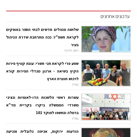
עדכונים אחרונים
שלושה מנהלים חדשים לבתי הספר באופקים
לקראת תשפ"ז: ככה מתרחבת שדרת הניהול
בעיר
דופק החינוך
שפע פרי לקראת חגי תשרי: עונת קטיף פירות
הקיץ בשיאה - ארגון מגדלי הפירות קורא
לרכוש תוצרת הארץ
בארץ
עשרות ראשי הלשכות הדו-לאומיות ונציגי
משרדי הממשלה ביקרו בקריית מד"א
ברמלה ונחשפו למוקד 101
בארץ
הודעות ירוקות, אכיפה גלובלית ופגיעה