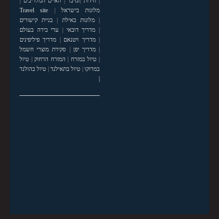
|
חידות
|
זנזיבר
|
האיים המלדיבים
|
מלונות בישראל
|
Travel site
|
מלונות באילת
|
בניית קישורים
|
מדריך דובאי
|
ערי בירה בעולם
|
מדריך ויטנאם
|
מדריך פיליפינים
|
מדריך יפן
|
סקירת מוצרי חשמל
|
טיול במזרח
|
המזרח הרחוק
|
טיול
במרוקו
|
טיול בתאילנד
|
טיול בהולנד
|