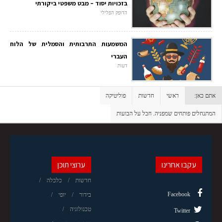
בזכויות יסוד – מבט משפטי ביקורתי
הדופק הפלילי
המשמעות התרבותית והסמלית של הלוח
העברי
דעות
אתם כאן:
ראשי
חדשות
פוליטיקה
המתנחלים פותחים שמפניה. חבל על הבועות
עקבו אחרינו
ערוצי תוכן
חדשות
כלכלה
Facebook
בידור
יופי
טכנולוגיה
Twitter