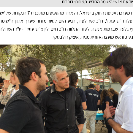
ור עם אנשי השומר החדש. תמונות: דוברות
צריך לחזק את מערכת אכיפת החוק בישראל. זה אחד מהסעיפים מתוכנית 7 הנקודות של 'יש
מפלגת 'יש עתיד', ח"כ יאיר לפיד, הגיע היום לסיור מיוחד שערך ארגון ה"שומר
 גלעד שברמות מנשה. לסיור התלווה ח"כ חיים ילין מ'יש עתיד' - יו"ר השדולה
ת, וראש מועצה אזורית מגידו, איציק חולבסקי.