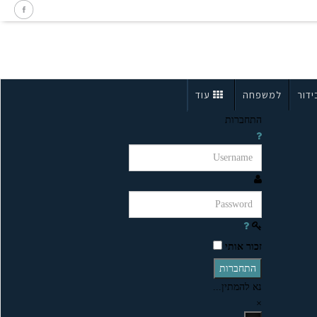
ידור
למשפחה
עוד
התחברות
זכור אותי
התחברות
נא להמתין...
×