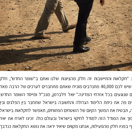
ן: "חקלאות והתיישבות זה חלק מהציונות שלנו ואתם ב"שומר החדש", חלק
מהציונות. זה שיש לכם 40,000 מתנדבים מוכיח שאתם מתחברים לערכים של הרבה מאד
 שנוגעים בכל אזרחי המדינה." יואל זילברמן, מנכ"ל ומייסד השומר החדש:
ים פה את כיתת הלימוד הגדולה והחשובה בישראל שתחבר בין הפלגים ובין
, תבטיח את המשך הקיום של השטחים הפתוחים, תאפשר לחקלאות בישראל
ך את המודל הזה למודל לחיקוי בישראל ובעולם כולו. זכינו לארח את יאיר
בפניו חלק מהפעילות, אנחנו מקווים שיאיר יראה את נושא החקלאות כנדבך