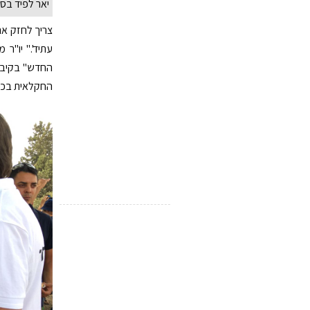
יאר לפיד בסי
עתיד'." יו"ר 
החדש" בקיבוץ
החקלאית בכנס