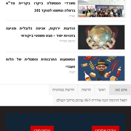
משרדי הממשלה ביקרו בקריית מד"א
ברמלה ונחשפו למוקד 101
בארץ
הודעות ירוקות, אכיפה גלובלית ופגיעה
בזכויות יסוד – מבט משפטי ביקורתי
הדופק הפלילי
המשמעות התרבותית והסמלית של הלוח
העברי
דעות
אתם כאן:
ראשי
חדשות
חדשות בטחוניות
רפאל הדגימה הגנה אווירית ל-16 נציגים מרחבי העולם
עקבו אחרינו
ערוצי תוכן