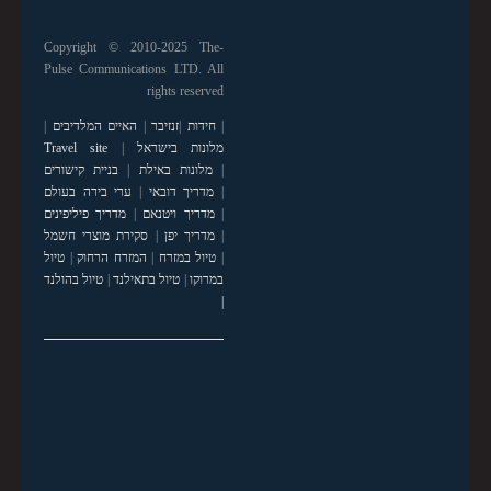
Copyright © 2010-2025 The-
Pulse Communications LTD. All
rights reserved
|
חידות
|
זנזיבר
|
האיים המלדיבים
|
מלונות בישראל
|
Travel site
|
מלונות באילת
|
בניית קישורים
|
מדריך דובאי
|
ערי בירה בעולם
|
מדריך ויטנאם
|
מדריך פיליפינים
|
מדריך יפן
|
סקירת מוצרי חשמל
|
טיול במזרח
|
המזרח הרחוק
|
טיול
במרוקו
|
טיול בתאילנד
|
טיול בהולנד
|