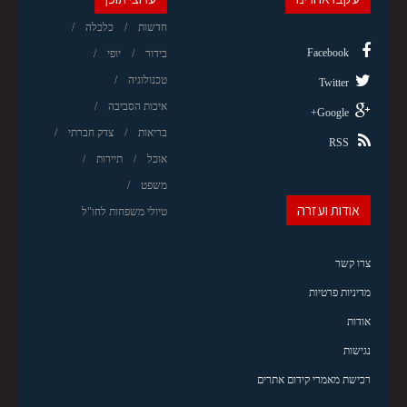
חדשות
כלכלה
Facebook
בידור
יופי
טכנולוגיה
Twitter
איכות הסביבה
Google+
בריאות
צדק חברתי
RSS
אוכל
תיירות
משפט
אודות ועזרה
טיולי משפחות לחו"ל
צרו קשר
מדיניות פרטיות
אודות
נגישות
רכישת מאמרי קידום אתרים