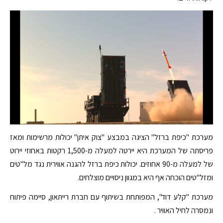
מערכת "כיפת ברזל" הציגה במבצע "צוק איתן" יכולות מרשימות ומאז
פריסתה של המערכת היא יירטה למעלה מ-1,500 רקטות באחוזי יירוט
של למעלה מ-90 אחוזים. יכולות כיפת ברזל להגנה אווירית נגד מל"טים
ומזל"טים הוכחה אף היא במגוון ניסויים מוצלחים.
מערכת "קלע דוד", המפותחת בשיתוף עם חברת רייתאון, סיימה פיתוח
ונמסרה לחיל האוויר .