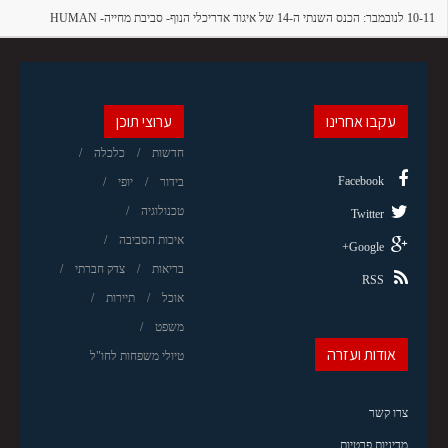
10-11 לנובמבר: הכנס השנתי ה-14 של איגוד אדריכלי הנוף- סביבת מחייה- HUMAN
HABITATS
עקבו אחרינו
ערוצי תוכן
חדשות
כלכלה
Facebook
בידור
יופי
טכנולוגיה
Twitter
איכות הסביבה
Google+
בריאות
צדק חברתי
RSS
אוכל
תיירות
משפט
אודות ועזרה
טיולי משפחות לחו"ל
צרו קשר
מדיניות פרטיות