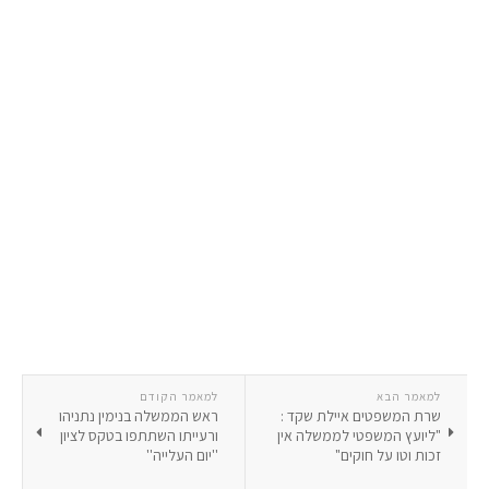
למאמר הבא
למאמר הקודם
שרת המשפטים איילת שקד :
ראש הממשלה בנימין נתניהו
"ליועץ המשפטי לממשלה אין
ורעייתו השתתפו בטקס לציון
זכות וטו על חוקים"
''יום העלייה''