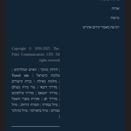
אודות
נגישות
רכישת מאמרי קידום אתרים
Copyright © 2010-2025 The-
Pulse Communications LTD. All
rights reserved
|
חידות
|
זנזיבר
|
האיים המלדיבים
|
מלונות בישראל
|
Travel site
|
מלונות באילת
|
בניית קישורים
|
מדריך דובאי
|
ערי בירה בעולם
|
מדריך ויטנאם
|
מדריך פיליפינים
|
מדריך יפן
|
סקירת מוצרי חשמל
|
טיול במזרח
|
המזרח הרחוק
|
טיול
במרוקו
|
טיול בתאילנד
|
טיול בהולנד
|