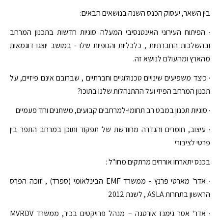
בין השאר, יעסוק הכנס השנה בנושאים הבאים:
· הפיתוח העירוני האינטנסיבי המעלה סוגיות חדשות בתכנון המרחב
ובהשלכות החברתיות , כלכליות והנופיות שלו - במושב יוצגו דוגמאות
מהארץ ומהעולם לנושא זה.
· כיצד משפיעים שינויים טכנולוגיים וחברתיים , שברובם אינם פיזיים, על
תכנון המרחב הפיזי ועל ההתנהלות שלנו בתוכו?
· סוגיות תכנון במבט רב תחומי-למרחבים קבועים, משתנים וחד פעמיים
· עיצוב, חומרים והגדרה מחודשת של תפקוד ותוכן במרחב התפר בין
פרטי לציבורי
בכנס יתארחו אורחים מרתקים מחו"ל :
· אדר' מארטי פרנץ - ממשרד EMF הבינלאומי (ספרד) , זוכה הפרס
הראשון בתחרות ASLA , לשנת 2012
· אדר' אסר גימנז אורטגה – מנהל פרויקטים בכיר, ממשרד MVRDV