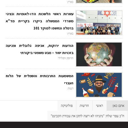
בארץ
עשרות ראשי הלשכות הדו-לאומיות ונציגי
משרדי הממשלה ביקרו בקריית מד"א
ברמלה ונחשפו למוקד 101
בארץ
הודעות ירוקות, אכיפה גלובלית ופגיעה
בזכויות יסוד – מבט משפטי ביקורתי
הדופק הפלילי
המשמעות התרבותית והסמלית של הלוח
העברי
דעות
אתם כאן:
ראשי
חדשות
פוליטיקה
ח''כ עפר שלח: ''נתניהו לא רוצה לתקן את עבודת הקבינט''