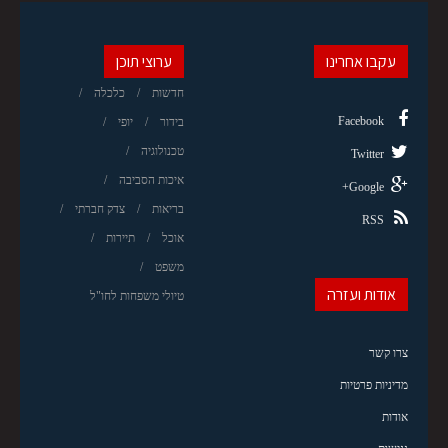
עקבו אחרינו
ערוצי תוכן
חדשות
כלכלה
Facebook
בידור
יופי
טכנולוגיה
Twitter
איכות הסביבה
Google+
בריאות
צדק חברתי
RSS
אוכל
תיירות
משפט
אודות ועזרה
טיולי משפחות לחו"ל
צרו קשר
מדיניות פרטיות
אודות