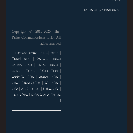
נגישות
רכישת מאמרי קידום אתרים
Copyright © 2010-2025 The-
Pulse Communications LTD. All
rights reserved
|
חידות
|
זנזיבר
|
האיים המלדיבים
|
מלונות בישראל
|
Travel site
|
מלונות באילת
|
בניית קישורים
|
מדריך דובאי
|
ערי בירה בעולם
|
מדריך ויטנאם
|
מדריך פיליפינים
|
מדריך יפן
|
סקירת מוצרי חשמל
|
טיול במזרח
|
המזרח הרחוק
|
טיול
במרוקו
|
טיול בתאילנד
|
טיול בהולנד
|