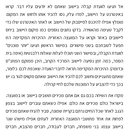
אל תגיעו לוועדת קבלה ביישוב שאתם לא יודעים עליו דבר. קראו
באינטרנט על היישוב, למדו עליו, נסו להכיר אותו ולחוש את המקום.
מומלץ אפילו להיכנס לפייסבוק של היישוב או לאתר האינטרנט שלו כדי
לקבל טעימה מהאווירה. בדקו נתונים נוספים כמו מיקום היישוב ביחס
ליישובים באזור וקראו על המועצה האזורית. ההיכרות המקדימה הזו
תפעל לטובתכם בשני מישורים. במישור הראשון תגיעו "יותר מוכנים"
לוועדת הקבלה, ובמישור השני תוכלו לעלות שאלות רלבנטיות (איפה בית
הספר, כמה זמן נסיעה ליישוב המרכזי הקרוב, היכן ממוקם המתנ"ס
וכדומה). ההיכרות המקדימה תראה לחברי הוועדה שאכפת לכם. כלומר,
שאתם מתעניינים וחשוב לכם להכיר את היישוב שאתם מקווים לגור בו. יש
בכך כדי להצביע על המוכנות שלכם לחיי קהילה.
מקדו את השיחה בכם גם אם אתם מכירים תושבים ביישוב או במועצה.
בישראל כולם מכירים את כולם. אפילו כשאתם עוברים ליישוב בצפון
הנגב לאחר שכל החיים גרתם בקריית שמונה, סביר להניח שאתם מכירים
לפחות את אחד מתושבי המועצה האזורית. לעתים אפילו מישהו שגר
ביישוב עצמו. בני משפחה, חברים לעבודה, חברים מהצבא, חברים