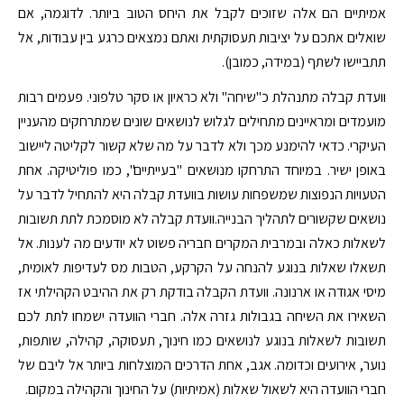
אמיתיים הם אלה שזוכים לקבל את היחס הטוב ביותר. לדוגמה, אם
שואלים אתכם על יציבות תעסוקתית ואתם נמצאים כרגע בין עבודות, אל
תתביישו לשתף (במידה, כמובן).
וועדת קבלה מתנהלת כ"שיחה" ולא כראיון או סקר טלפוני. פעמים רבות
מועמדים ומראיינים מתחילים לגלוש לנושאים שונים שמתרחקים מהעניין
העיקרי. כדאי להימנע מכך ולא לדבר על מה שלא קשור לקליטה ליישוב
באופן ישיר. במיוחד התרחקו מנושאים "בעייתיים", כמו פוליטיקה. אחת
הטעויות הנפוצות שמשפחות עושות בוועדת קבלה היא להתחיל לדבר על
נושאים שקשורים לתהליך הבנייה.וועדת קבלה לא מוסמכת לתת תשובות
לשאלות כאלה ובמרבית המקרים חבריה פשוט לא יודעים מה לענות. אל
תשאלו שאלות בנוגע להנחה על הקרקע, הטבות מס לעדיפות לאומית,
מיסי אגודה או ארנונה. וועדת הקבלה בודקת רק את ההיבט הקהילתי אז
השאירו את השיחה בגבולות גזרה אלה. חברי הוועדה ישמחו לתת לכם
תשובות לשאלות בנוגע לנושאים כמו חינוך, תעסוקה, קהילה, שותפות,
נוער, אירועים וכדומה. אגב, אחת הדרכים המוצלחות ביותר אל ליבם של
חברי הוועדה היא לשאול שאלות (אמיתיות) על החינוך והקהילה במקום.