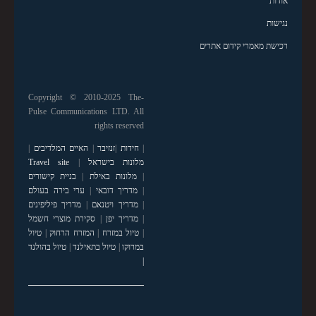
אודות
נגישות
רכישת מאמרי קידום אתרים
Copyright © 2010-2025 The-
Pulse Communications LTD. All
rights reserved
|
חידות
|
זנזיבר
|
האיים המלדיבים
|
מלונות בישראל
|
Travel site
|
מלונות באילת
|
בניית קישורים
|
מדריך דובאי
|
ערי בירה בעולם
|
מדריך ויטנאם
|
מדריך פיליפינים
|
מדריך יפן
|
סקירת מוצרי חשמל
|
טיול במזרח
|
המזרח הרחוק
|
טיול
במרוקו
|
טיול בתאילנד
|
טיול בהולנד
|