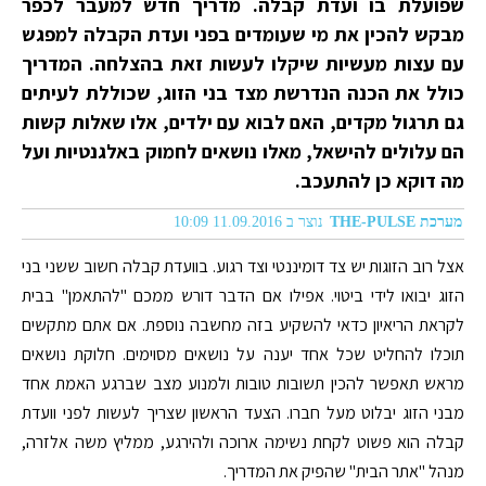
שפועלת בו ועדת קבלה. מדריך חדש למעבר לכפר
מבקש להכין את מי שעומדים בפני ועדת הקבלה למפגש
עם עצות מעשיות שיקלו לעשות זאת בהצלחה. המדריך
כולל את הכנה הנדרשת מצד בני הזוג, שכוללת לעיתים
גם תרגול מקדים, האם לבוא עם ילדים, אלו שאלות קשות
הם עלולים להישאל, מאלו נושאים לחמוק באלגנטיות ועל
מה דוקא כן להתעכב.
מערכת THE-PULSE
נוצר ב 11.09.2016 10:09
אצל רוב הזוגות יש צד דומיננטי וצד רגוע. בוועדת קבלה חשוב ששני בני
הזוג יבואו לידי ביטוי. אפילו אם הדבר דורש ממכם "להתאמן" בבית
לקראת הריאיון כדאי להשקיע בזה מחשבה נוספת. אם אתם מתקשים
תוכלו להחליט שכל אחד יענה על נושאים מסוימים. חלוקת נושאים
מראש תאפשר להכין תשובות טובות ולמנוע מצב שברגע האמת אחד
מבני הזוג יבלוט מעל חברו. הצעד הראשון שצריך לעשות לפני וועדת
קבלה הוא פשוט לקחת נשימה ארוכה ולהירגע, ממליץ משה אלזרה,
מנהל "אתר הבית" שהפיק את המדריך.