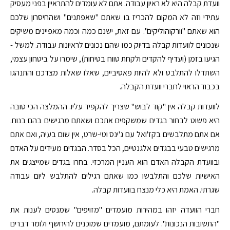
וועדת קבלה היא לא ראיון עבודה. אתם לא עומדים להתראיין בפני מעסיק
עתידי וזה לא המקום להכריז בו שאתם "שאפתנים" ושהחיסרון שלכם
הוא שאתם "וורקוהוליקים". עם זאת, ישנם כמה וכמה מאפיינים משיקים
שנכונים לוועדות קבלה בדיוק כמו שהם נכונים לראיונות עבודה. למשל -
הגיעו בזמן (ועדיף להקדים ולקחת טווח בטיחות), שימרו על ביטחון עצמי,
השתדלו להתלבט ולא להיות פאסיביים, שאלו שאלות מצדכם והתנהגו
בכבוד הראוי לחברי וועדת הקבלה.
לוועדות קבלה אין "קוד לבוש" שצריך להקפיד עליו. ההמלצה הכי טובה
היא פשוט לבחור בגדים שמשקפים אתכם ושאתם מרגישים בהם בנוח.
אם אתם מתלבשים בקז'ואל עם ג'ינס וטי-שרט, אין שום בעיה, ואם אתם
מרגישים טבעי בבגדים אלגנטיים, הכל בסדר. הבגדים מעידים על האדם
ובוועדת הקבלה האדם הוא העניין המרכזי. בחרו בגדים שמייצגים את
האישיות שלכם והתלבשו כמו שאתם רגילים להתלבש ליום עבודה
שגרתי. האמת היא כלי מנצח בוועדות קבלה.
חברי הוועדה יזהו במהירות מועמדים "מזויפים" שמנסים לענות את
"התשובות הנכונות". לעומתם, מועמדים שמוכנים להיחשף ולומר דברים