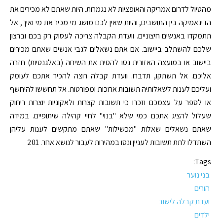
מהטיול לדרום אמריקה והאופציות לא נגמרות. היות שאתם לא מכירים את
הדינאמיקה בין התושבים, והיות שאין לכם מושג מי מכיר את מי ואיך, אל
תתמקדו באנשים חיצוניים. וועדת הקבלה צריכה לעסוק רק בכם וברצון
שלכם להשתלב ביישוב. אם אתם נשאלים לגבי אנשים שאתם מכירים
ביישוב או במועצה האזורית נסו להסית את השיחה (באלגנטיות) חזרה
אליכם. אל תשתקו, תדברו. וועדת קבלה רוצה להכיר אתכם לעומק
ועליכם לענות לשאלותיה תשובות ארוכות ומפורטות. אל תחששו להיחשף
או לספר על עצמכם וזכרו כי תשובות קצרות ולאקוניות יוצרות ריחוק
שעלול להציג אתכם כמי שלא "בנוי" לחיי קהילה שיתופיים. במידה
שאתם נשאלים שאלות "מכשילות" שאתם מתקשים לענות עליהן
השתדלו לתת תשובות לעניין ונסו במהירות לעבור לנושא אחר. 201
Tags:
בני נוער
הורים
ועדת קבלה לישוב
ילדים