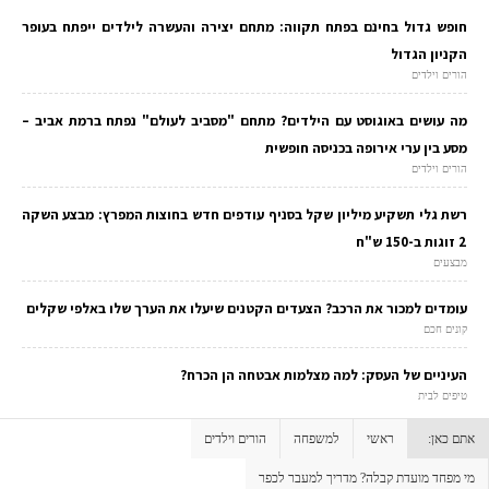
חופש גדול בחינם בפתח תקווה: מתחם יצירה והעשרה לילדים ייפתח בעופר
הקניון הגדול
הורים וילדים
מה עושים באוגוסט עם הילדים? מתחם "מסביב לעולם" נפתח ברמת אביב –
מסע בין ערי אירופה בכניסה חופשית
הורים וילדים
רשת גלי תשקיע מיליון שקל בסניף עודפים חדש בחוצות המפרץ: מבצע השקה
2 זוגות ב-150 ש"ח
מבצעים
עומדים למכור את הרכב? הצעדים הקטנים שיעלו את הערך שלו באלפי שקלים
קונים חכם
העיניים של העסק: למה מצלמות אבטחה הן הכרח?
טיפים לבית
אתם כאן:
ראשי
למשפחה
הורים וילדים
מי מפחד מועדת קבלה? מדריך למעבר לכפר