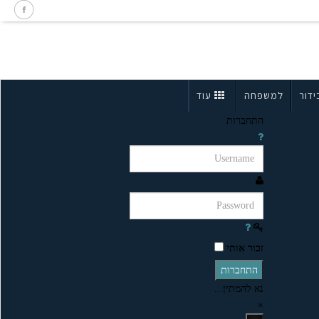
ידור
למשפחה
עוד
התחברות
זכור אותי
התחברות
נא להמתין...
×