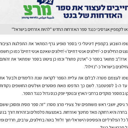
צאו לקמפיין אגרסיבי כנגד ספר האזרחות החדש "להיות אזרחים בישראל"
פו השבוע בקמפיין דיגיטלי כי בספר מופיע גרף המתאר את התפלגות הציבור
גים החילונים כ-'חילונים אנטי דתיים' ו-'חילונים שאינם אנטי דתיים' כמו כן חשפו
ת ארה"ב מתואר בספר כ-"ארנק פתוח" וכמו כן ציטוט בספר שמתאר את זהותם
ילונים בישראל כ-"נזילה".
שמו לעצמם מטרה לבלום את עליית הספר לקראת שנת הלימודים ולבטל את
הלימוד ממנו עד ה-1 לספטמבר. לשם כך הודפסו מאות פוסטרים ושלטים החושפים נקודות
ו במספר מוקדים ברחבי הארץ ובנוסף יופק כנס גדול כנגד הספר.
ר גיסין, יושבי ראש משותפים של צעירי מרצ מסרו: "זה ספר מסית ומסוכן ששם
רורה והיא רחוקה מאד מחינוך ואזרחות. באמצעות פלפולים ובזהירות דורך בנט
כל הפלורליזם והפסיפס הישראלי תוך זלזול בוטה בחילונים, ערבים, חרדים ומי
 חבריו של בנט".