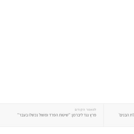
למאמר הקודם
ת הבנים'
פרץ נגד ליברמן: ''שיטות הפרד ומשול נכשלו בעבר''