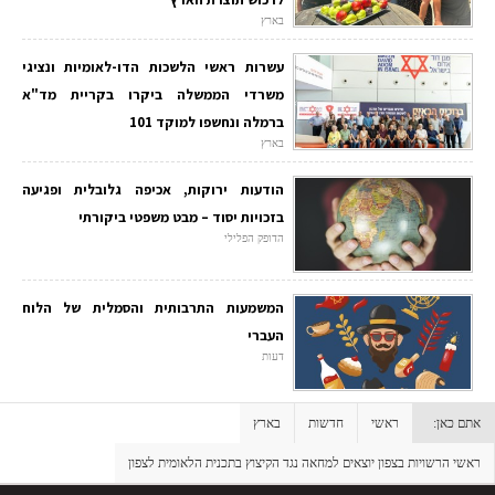
בארץ
עשרות ראשי הלשכות הדו-לאומיות ונציגי
משרדי הממשלה ביקרו בקריית מד"א
ברמלה ונחשפו למוקד 101
בארץ
הודעות ירוקות, אכיפה גלובלית ופגיעה
בזכויות יסוד – מבט משפטי ביקורתי
הדופק הפלילי
המשמעות התרבותית והסמלית של הלוח
העברי
דעות
אתם כאן:
ראשי
חדשות
בארץ
ראשי הרשויות בצפון יוצאים למחאה נגד הקיצוץ בתכנית הלאומית לצפון