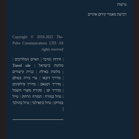
נגישות
רכישת מאמרי קידום אתרים
Copyright © 2010-2025 The-
Pulse Communications LTD. All
rights reserved
|
חידות
|
זנזיבר
|
האיים המלדיבים
|
מלונות בישראל
|
Travel site
|
מלונות באילת
|
בניית קישורים
|
מדריך דובאי
|
ערי בירה בעולם
|
מדריך ויטנאם
|
מדריך פיליפינים
|
מדריך יפן
|
סקירת מוצרי חשמל
|
טיול במזרח
|
המזרח הרחוק
|
טיול
במרוקו
|
טיול בתאילנד
|
טיול בהולנד
|