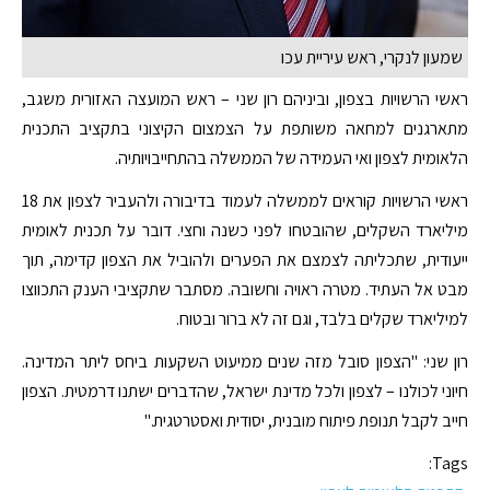
שמעון לנקרי, ראש עיריית עכו
ראשי הרשויות בצפון, וביניהם רון שני – ראש המועצה האזורית משגב,
מתארגנים למחאה משותפת על הצמצום הקיצוני בתקציב התכנית
הלאומית לצפון ואי העמידה של הממשלה בהתחייבויותיה.
ראשי הרשויות קוראים לממשלה לעמוד בדיבורה ולהעביר לצפון את 18
מיליארד השקלים, שהובטחו לפני כשנה וחצי. דובר על תכנית לאומית
ייעודית, שתכליתה לצמצם את הפערים ולהוביל את הצפון קדימה, תוך
מבט אל העתיד. מטרה ראויה וחשובה. מסתבר שתקציבי הענק התכווצו
למיליארד שקלים בלבד, וגם זה לא ברור ובטוח.
רון שני: "הצפון סובל מזה שנים ממיעוט השקעות ביחס ליתר המדינה.
חיוני לכולנו – לצפון ולכל מדינת ישראל, שהדברים ישתנו דרמטית. הצפון
חייב לקבל תנופת פיתוח מובנית, יסודית ואסטרטגית."
Tags: