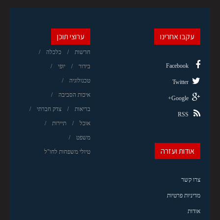
עקבו אחרינו
ערוצי תוכן
חדשות
כלכלה
Facebook
בידור
יופי
טכנולוגיה
Twitter
איכות הסביבה
Google+
בריאות
צדק חברתי
RSS
אוכל
תיירות
משפט
אודות ועזרה
טיולי משפחות לחו"ל
צרו קשר
מדיניות פרטיות
אודות