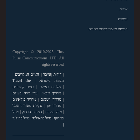
אודות
נגישות
רכישת מאמרי קידום אתרים
Copyright © 2010-2025 The-
Pulse Communications LTD. All
rights reserved
|
חידות
|
זנזיבר
|
האיים המלדיבים
|
מלונות בישראל
|
Travel site
|
מלונות באילת
|
בניית קישורים
|
מדריך דובאי
|
ערי בירה בעולם
|
מדריך ויטנאם
|
מדריך פיליפינים
|
מדריך יפן
|
סקירת מוצרי חשמל
|
טיול במזרח
|
המזרח הרחוק
|
טיול
במרוקו
|
טיול בתאילנד
|
טיול בהולנד
|