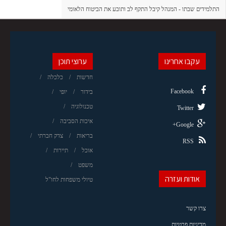
התלמידים שבתו - המנהל קיבל התקף לב ותובע את הביטוח הלאומי
עקבו אחרינו
ערוצי תוכן
חדשות
כלכלה
Facebook
בידור
יופי
טכנולוגיה
Twitter
איכות הסביבה
Google+
בריאות
צדק חברתי
RSS
אוכל
תיירות
משפט
אודות ועזרה
טיולי משפחות לחו"ל
צרו קשר
מדיניות פרטיות