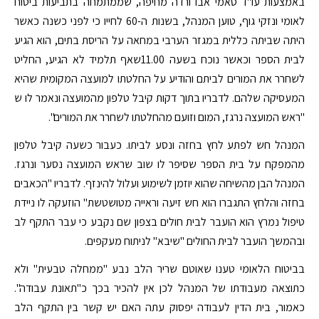
באמצעות עו"ד סאמי אבו ורדה מחיפה, שממתמחה בתביעות ביטוח
לאומי ונזקי גוף, טוען המנהל, בשנות ה-60 לחייו כי לפני כשנה כאשר
היתה שביתה כללית במגזר הערבי במחאה על הריסת בתים, הוא הגיע
לבית הספר וכאשר נוכח בשעה 11.00שאף תלמיד לא הגיע, החליט
לשחרר את המורים לביתם והודיע על החלטתו למועצה המקומית שהיא
המעסיקה שלהם. לדבריו בתוך דקות קיבל טלפון מהמועצה ונאמר לו ש
"ראש המועצה נרגז, המום וזועם מהחלטתו לשחרר את המורים".
המנהל חש לפתע לחץ בחזה ונסע לביתו. כעבור כשעה קיבל טלפון
מהמפקח על בית הספר שסיפר לו שוב שראש המועצה נסער ונרגז.
המנהל הבן מהשיחה שהוא יוזמן לשימוע ועלול להינזף. לדבריו "הכאבים
בחזה והלחץ התגברו הוא חש זיעה וראייה מטושטשת" הוזעקה לו ניידת
טיפול נמרץ הוא הועבר לבית חולים בצפון שם נקבע כי עבר התקף לב
ובהמשך הועבר לבית החולים "שיבא" לניתוח מעקפים.
בביטוח הלאומי טענו שאוטם שריר הלב נבע "ממחלה טבעית" ולא
כתוצאה מעבודתו של המנהל לכן אין להכיר בכך כ"תאונת עבודה".
כאמור, בית הדין לעבודה יפסוק עתה האם יש קשר בין התקף הלב