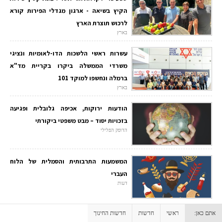
הקיץ בשיאה - ארגון מגדלי הפירות קורא
לרכוש תוצרת הארץ
בארץ
עשרות ראשי הלשכות הדו-לאומיות ונציגי
משרדי הממשלה ביקרו בקריית מד"א
ברמלה ונחשפו למוקד 101
בארץ
הודעות ירוקות, אכיפה גלובלית ופגיעה
בזכויות יסוד – מבט משפטי ביקורתי
הדופק הפלילי
המשמעות התרבותית והסמלית של הלוח
העברי
דעות
אתם כאן:
ראשי
חדשות
חדשות החינוך