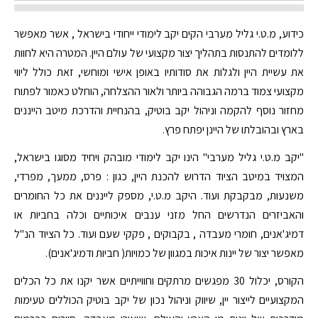
כידוע, מ.ט.י גליל מערבי הקים יקב לימודי ייחודי בישראל , אשר מאפשר
ללומדים להתנסות בתהליך יצור מקצועי של עולם היין. המטרה היא לחוות
את עשיית היין ולגלות את סודותיו באופן אישי ומוחשי, זאת כולל ליווי
מקצועי צמוד ברמה הגבוהה ביותר ולאור ההצלחה, הוחלט כאמור לפתוח
מחזור נוסף להקמה וניהול יקב בוטיק, בהנחיית והדרכת מיטב הייננים
בארץ ובהובלתו של היינן יפתח פרץ.
"יקב מ.ט.י גליל מערבי" הינו יקב לימודי מובהק ויחיד מסוגו בישראל,
המצויד במיטב הציוד הדרוש להכנת היין, כגון : פרס, ממעך, מפרדי,
משנעות, מבקבקת ועוד. היקב מ.ט.י, מספק לייננים את כל החומרים
והאביזרים הנדרשים החל מזני ענבים איכותיים וכלה בחביות או
דמיג'אנים, חומרי מעבדה , בקבוקים , פקקי שעם ועוד. כל הציוד הנ"ל
מאפשר יצור של יינות איכות במגוון של כמויות( חביות ודמיג'אנים).
הקורס, יכלול 30 מפגשים מרתקים וחווייתיים אשר יקנו את כל הכלים
המקצועיים לייצור יין, שיווק וניהול נכון של יקב בוטיק הכוללים טעימות