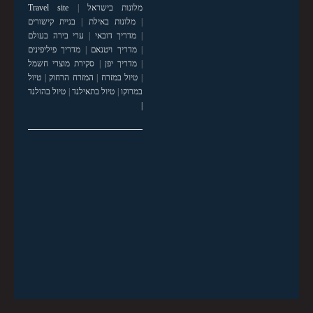
מלונות בישראל
|
Travel site
|
מלונות באילת
|
בניית קישורים
|
מדריך דובאי
|
ערי בירה בעולם
|
מדריך ויטנאם
|
מדריך פיליפינים
|
מדריך יפן
|
סקירת מוצרי חשמל
|
טיול במזרח
|
המזרח הרחוק
|
טיול
במרוקו
|
טיול בתאילנד
|
טיול בהולנד
|