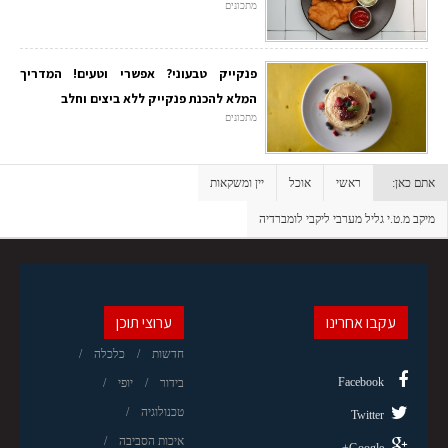
מתכונים
פנקייק טבעוני? אפשרי וטעים! המדריך
המלא להכנת פנקייק ללא ביצים וחלב
מתכונים
אתם כאן:
ראשי
אוכל
יין ומשקאות
מיקב מ.ט.י גליל מערבי ליקבי לומברדיה
עקבו אחרינו
ערוצי תוכן
חדשות
כלכלה
Facebook
בידור
יופי
טכנולוגיה
Twitter
איכות הסביבה
Google+