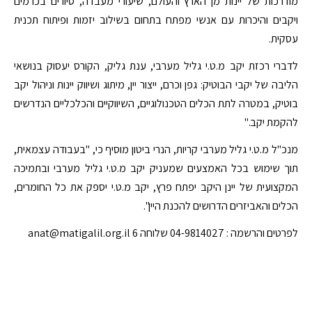
מודרכות של יינות מן הארץ והעולם, שיעורי מעבדה, סיורים בכרמים
ויקבים והיכרות עם אנשי מפתח בתחום בשילוב יזמות ופיתוח תכנית
עסקית.
לדברי רכזת יקב מ.ט.י גליל מערבי, ענת גליק, הקורס יעסוק בנושאי
הליבה של יקבי הבוטיק: גפן וכרם, ייצור יין, מיתוג ושיווק יינות וניהול יקב
בוטיק, במטרה לתת הכלים הטכנולוגיים, השיווקיים והכלכליים הנדרשים
להקמת יקב."
מנכ"ל מ.ט.י גליל מערבי קריות, הנרי ביטון מוסיף כי, "בעבודה עצמאית,
תוך שימוש בכל האמצעים שמעניק יקב מ.ט.י גליל מערבי ובתמיכה
המקצועית של יינן היקב יפתח פרץ, יקב מ.ט.י יספק את כל החומרים,
הכלים והאביזרים הדרושים להכנת היין".
לפרטים והרשמה : 04-9814027 שלוחה 6 anat@matigalil.org.il