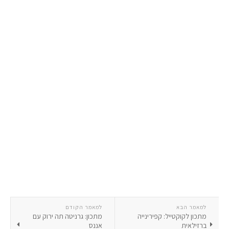
למאמר הבא
למאמר הקודם
מתכון לקוקטייל: קפירינייה
מתכון: גרניטה תה ירוק עם
ברזילאית
אננס