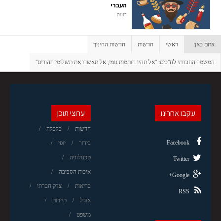
העברי
דעות
אתם כאן:
ראשי
חדשות
חדשות החינוך
המשמר החברתי לח''כים: ''אל תהיו חותמות גומי, אל תאשרו את תשלומי ההורים''
עקבו אחרינו
ערוצי תוכן
חדשות
כלכלה
Facebook
בידור
יופי
טכנולוגיה
Twitter
איכות הסביבה
Google+
בריאות
צדק חברתי
RSS
אוכל
תיירות
משפט