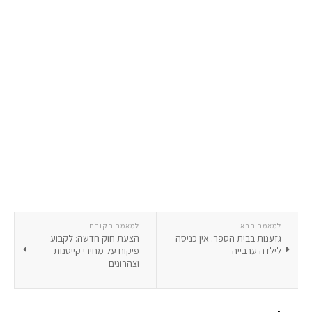
למאמר הבא
למאמר הקודם
גזענות בבית הספר: אין כניסה
הצעת חוק חדשה: לקבוע
לילדה ערבייה
פיקוח על מחירי קייטנות
וצהרונים