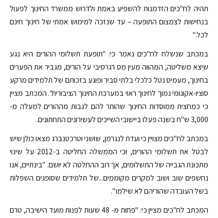
תהיה לח"כים הזדמנות להשפיע באמת ולדרוש ממשרד החינוך לפעול
בנחישות לצמצום התופעה – עד שנזכה למימוש אמתי של חינוך חינם
לכל."
במכתב שנשלח לח"כים נאמר כי: "תופעת תשלומי ההורים היא נגע
שיצא משליטה, המהווה מעין מס רגרסיבי על הורים, מגביר את הפערים
בחינוך, מעמיס נטל כלכלי בלתי סביר ופוגע בזכותם של תלמידים מרקע
סוציו-אקונומי נמוך לחינוך ראוי במערכת החינוך הציבורית". המכתב מציין
כי כמחצית ממוסדות החינוך שהותר להם לגבות מההורים למעלה מ-
3,000 ש"ח בשנה פעלו ביישובי השייכים לעשירונים התחתונים.
במכתב לח"כים מצויין כי ועדת לנגרמן, שושני וטרכטנברג מצאו כולן שיש
לבטל את תשלומי ההורים, וכי הממשלה החליטה ב-2012 על שינוי
מתכונת הגבייה של התשלומים, אך רוב ההחלטה לא יושם. "בינתיים, אנו
נחשפים שוב ושוב למקרים מקוממים...של תלמידים שסופגים השפלות
בשל העובדה שהוריהם לא שילמו ".
המכתב לח"כים מציין כי: "פחות מ- 48 שעות לפנות מועד הישיבה, טרם