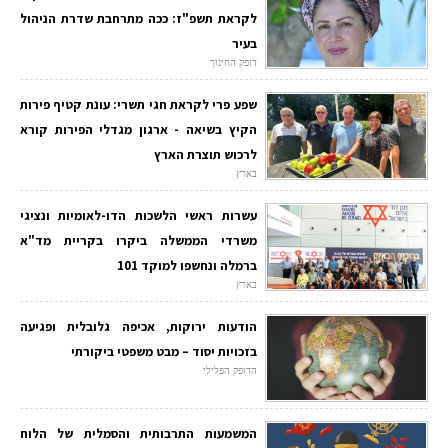
לקראת תשפ"ז: ככה מתרחבת שדרת הניהול
בעיר
דופק החינוך
שפע פרי לקראת חגי תשרי: עונת קטיף פירות
הקיץ בשיאה - ארגון מגדלי הפירות קורא
לרכוש תוצרת הארץ
בארץ
עשרות ראשי הלשכות הדו-לאומיות ונציגי
משרדי הממשלה ביקרו בקריית מד"א
ברמלה ונחשפו למוקד 101
בארץ
הודעות ירוקות, אכיפה גלובלית ופגיעה
בזכויות יסוד – מבט משפטי ביקורתי
הדופק הפלילי
המשמעות התרבותית והסמלית של הלוח