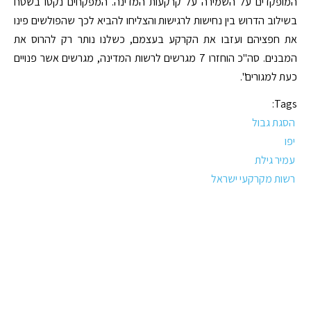
המופקדים על השמירה על קרקעות המדינה. המפקחים נקטו בשטח
בשילוב הדרוש בין נחישות לרגישות והצליחו להביא לכך שהפולשים פינו
את חפציהם ועזבו את הקרקע בעצמם, כשלנו נותר רק להרוס את
המבנים. סה"כ הוחזרו 7 מגרשים לרשות המדינה, מגרשים אשר פנויים
כעת למגורים".
Tags:
הסגת גבול
יפו
עמיר גילת
רשות מקרקעי ישראל