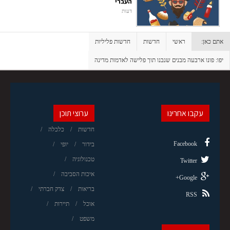
העברי
דעות
אתם כאן:
ראשי
חדשות
חדשות פליליות
יפו: פונו ארבעה מבנים שנבנו תוך פלישה לאדמות מדינה
עקבו אחרינו
ערוצי תוכן
חדשות
כלכלה
Facebook
בידור
יופי
טכנולוגיה
Twitter
איכות הסביבה
Google+
בריאות
צדק חברתי
RSS
אוכל
תיירות
משפט