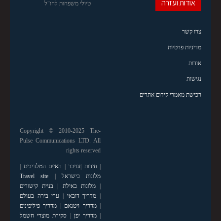
אודות ועזרה
טיולי משפחות לחו"ל
צרו קשר
מדיניות פרטיות
אודות
נגישות
רכישת מאמרי קידום אתרים
Copyright © 2010-2025 The-
Pulse Communications LTD. All
rights reserved
|
חידות
|
זנזיבר
|
האיים המלדיבים
|
מלונות בישראל
|
Travel site
|
מלונות באילת
|
בניית קישורים
|
מדריך דובאי
|
ערי בירה בעולם
|
מדריך ויטנאם
|
מדריך פיליפינים
|
מדריך יפן
|
סקירת מוצרי חשמל