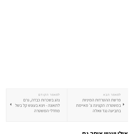
למאמר הבא
למאמר הקודם
פרשת ההטרדות המיניות
נהג בשכרות כבדה, גרם
במשטרה: הקצינה צ' מאיימת
לתאונה - ויצא בעונש קל בשל
בתביעה נגד וואלה
מחדלי המשטרה
אולי יעניין אותך גם