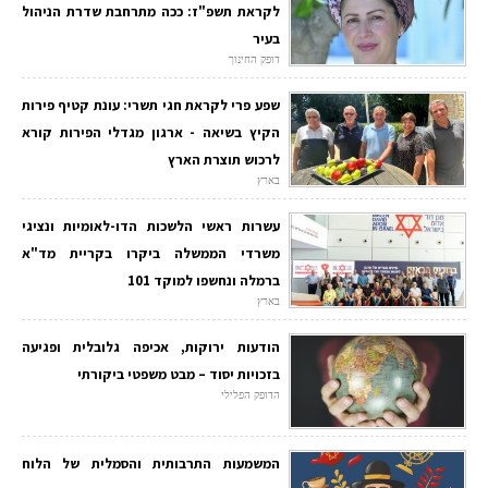
לקראת תשפ"ז: ככה מתרחבת שדרת הניהול
בעיר
דופק החינוך
שפע פרי לקראת חגי תשרי: עונת קטיף פירות
הקיץ בשיאה - ארגון מגדלי הפירות קורא
לרכוש תוצרת הארץ
בארץ
עשרות ראשי הלשכות הדו-לאומיות ונציגי
משרדי הממשלה ביקרו בקריית מד"א
ברמלה ונחשפו למוקד 101
בארץ
הודעות ירוקות, אכיפה גלובלית ופגיעה
בזכויות יסוד – מבט משפטי ביקורתי
הדופק הפלילי
המשמעות התרבותית והסמלית של הלוח