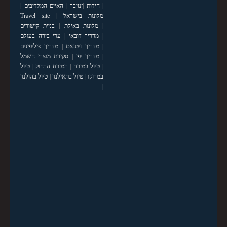
|
חידות
|
זנזיבר
|
האיים המלדיבים
|
מלונות בישראל
|
Travel site
|
מלונות באילת
|
בניית קישורים
|
מדריך דובאי
|
ערי בירה בעולם
|
מדריך ויטנאם
|
מדריך פיליפינים
|
מדריך יפן
|
סקירת מוצרי חשמל
|
טיול במזרח
|
המזרח הרחוק
|
טיול
במרוקו
|
טיול בתאילנד
|
טיול בהולנד
|