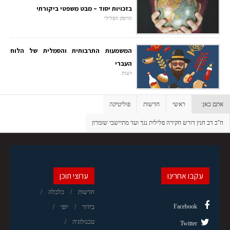
בזכויות יסוד – מבט משפטי ביקורתי
הדופק הפלילי
המשמעות התרבותית והסמלית של הלוח
העברי
דעות
אתם כאן:
ראשי
חדשות
פוליטיקה
ח''כ דב חנין דורש חקירה פלילית נגד ועד מתיישבי שומרון
עקבו אחרינו
ערוצי תוכן
חדשות
כלכלה
Facebook
בידור
יופי
טכנולוגיה
Twitter