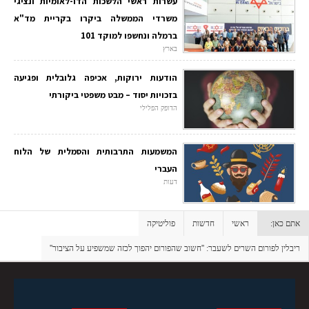
עשרות ראשי הלשכות הדו-לאומיות ונציגי
משרדי הממשלה ביקרו בקריית מד"א
ברמלה ונחשפו למוקד 101
בארץ
הודעות ירוקות, אכיפה גלובלית ופגיעה
בזכויות יסוד – מבט משפטי ביקורתי
הדופק הפלילי
המשמעות התרבותית והסמלית של הלוח
העברי
דעות
אתם כאן:
ראשי
חדשות
פוליטיקה
ריבלין לפורום השרים לשעבר: ''חשוב שהפורום יהפוך לכזה שמשפיע על הציבור''