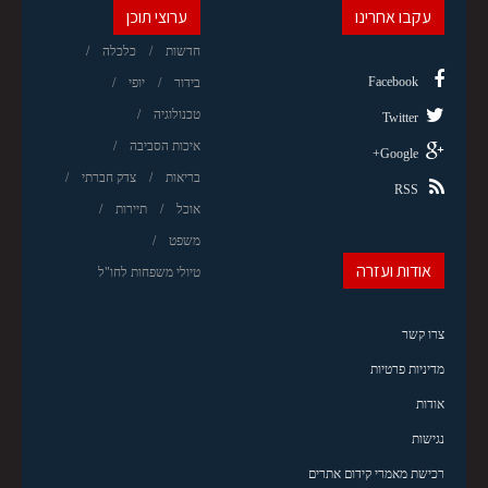
עקבו אחרינו
ערוצי תוכן
חדשות
כלכלה
Facebook
בידור
יופי
טכנולוגיה
Twitter
איכות הסביבה
Google+
בריאות
צדק חברתי
RSS
אוכל
תיירות
משפט
אודות ועזרה
טיולי משפחות לחו"ל
צרו קשר
מדיניות פרטיות
אודות
נגישות
רכישת מאמרי קידום אתרים