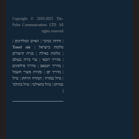
Copyright © 2010-2025 The-
Pulse Communications LTD. All
rights reserved
|
חידות
|
זנזיבר
|
האיים המלדיבים
|
מלונות בישראל
|
Travel site
|
מלונות באילת
|
בניית קישורים
|
מדריך דובאי
|
ערי בירה בעולם
|
מדריך ויטנאם
|
מדריך פיליפינים
|
מדריך יפן
|
סקירת מוצרי חשמל
|
טיול במזרח
|
המזרח הרחוק
|
טיול
במרוקו
|
טיול בתאילנד
|
טיול בהולנד
|