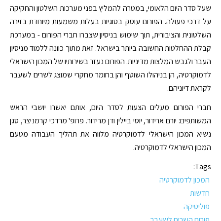
שעל סדר היום הלאומי, במטרה להמליץ בפני מערכות השלטון והחקיקה
על דרכי פעולה. הפורום עוסק בסוגיות בעלות משמעות מיוחדת בזירה
השלטונית והציבורית, תוך שימוש בניסיון שצברו חברי הפורום - במערכת
קבלת ההחלטות החשובה ביותר בישראל. זאת מתוך כוונה ללמוד מניסיון
העבר ולגבש המלצות מדיניוּת. הפורום נעזר בשירותיו של המכון הישראלי
לדמוקרטיה, הן בניהולו השוטף והן בחומר מחקרי שמוצג לשרים לשעבר
לקראת דיוניהם.
חברי הפורום מעלים הצעות לסדר היום, אותם יאשרו יושבי הראש
המשותפים: יורם ארידור, יוסי ביילין ודן מרידור. פרופ' מרדכי קרמניצר, סגן
נשיא המכון הישראלי לדמוקרטיה מלווה את תהליך העבודה מטעם
המכון הישראלי לדמוקרטיה.
Tags:
המכון לדמוקרטיה
חדשות
פוליטיקה
פורום השרים לשעבר