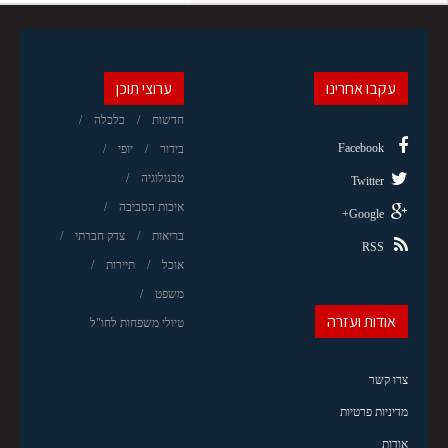
עקבו אחרינו
ערוצי תוכן
חדשות
כלכלה
Facebook
בידור
יופי
טכנולוגיה
Twitter
איכות הסביבה
Google+
בריאות
צדק חברתי
RSS
אוכל
תיירות
משפט
אודות ועזרה
טיולי משפחות לחו"ל
צרו קשר
מדיניות פרטיות
אודות