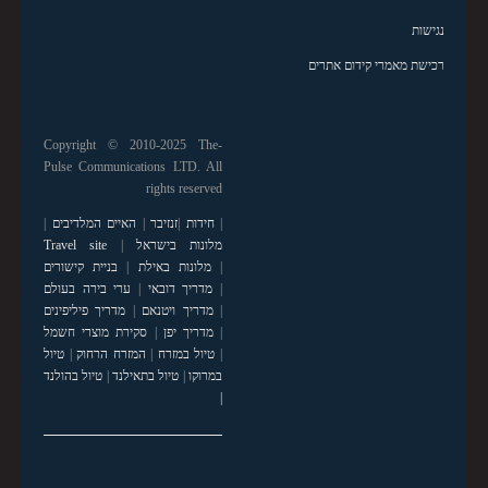
נגישות
רכישת מאמרי קידום אתרים
Copyright © 2010-2025 The-
Pulse Communications LTD. All
rights reserved
|
חידות
|
זנזיבר
|
האיים המלדיבים
|
מלונות בישראל
|
Travel site
|
מלונות באילת
|
בניית קישורים
|
מדריך דובאי
|
ערי בירה בעולם
|
מדריך ויטנאם
|
מדריך פיליפינים
|
מדריך יפן
|
סקירת מוצרי חשמל
|
טיול במזרח
|
המזרח הרחוק
|
טיול
במרוקו
|
טיול בתאילנד
|
טיול בהולנד
|