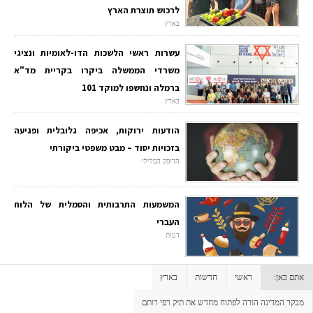
לרכוש תוצרת הארץ
בארץ
עשרות ראשי הלשכות הדו-לאומיות ונציגי
משרדי הממשלה ביקרו בקריית מד"א
ברמלה ונחשפו למוקד 101
בארץ
הודעות ירוקות, אכיפה גלובלית ופגיעה
בזכויות יסוד – מבט משפטי ביקורתי
הדופק הפלילי
המשמעות התרבותית והסמלית של הלוח
העברי
דעות
אתם כאן:
ראשי
חדשות
בארץ
מבקר המדינה הורה לפתוח מחדש את תיק רפי רותם