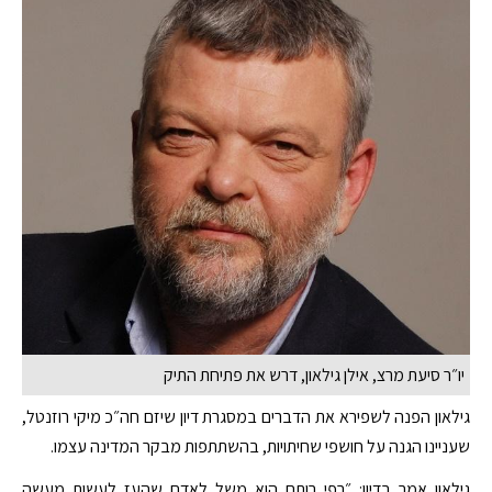
יו״ר סיעת מרצ, אילן גילאון, דרש את פתיחת התיק
גילאון הפנה לשפירא את הדברים במסגרת דיון שיזם חה״כ מיקי רוזנטל,
שעניינו הגנה על חושפי שחיתויות, בהשתתפות מבקר המדינה עצמו.
גילאון אמר בדיון: ״רפי רותם הוא משל לאדם שהעז לעשות מעשה