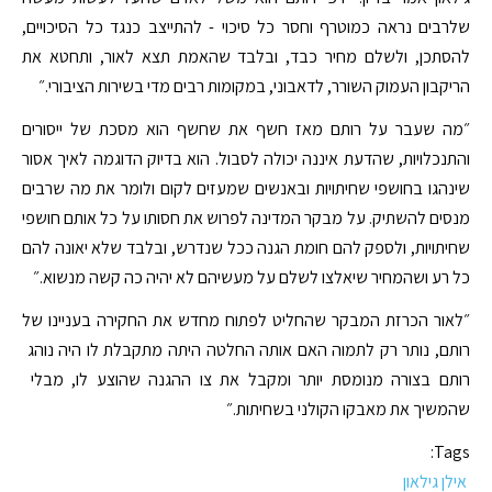
שלרבים נראה כמוטרף וחסר כל סיכוי - להתייצב כנגד כל הסיכויים,
להסתכן, ולשלם מחיר כבד, ובלבד שהאמת תצא לאור, ותחטא את
הריקבון העמוק השורר, לדאבוני, במקומות רבים מדי בשירות הציבורי.״
״מה שעבר על רותם מאז חשף את שחשף הוא מסכת של ייסורים
והתנכלויות, שהדעת איננה יכולה לסבול. הוא בדיוק הדוגמה לאיך אסור
שינהגו בחושפי שחיתויות ובאנשים שמעזים לקום ולומר את מה שרבים
מנסים להשתיק. על מבקר המדינה לפרוש את חסותו על כל אותם חושפי
שחיתויות, ולספק להם חומת הגנה ככל שנדרש, ובלבד שלא יאונה להם
כל רע ושהמחיר שיאלצו לשלם על מעשיהם לא יהיה כה קשה מנשוא.״
״לאור הכרזת המבקר ​שהחליט לפתוח מחדש את החקירה​ בעניינו של
רותם​, ​נותר רק לתמוה​ האם ​אותה ​החלטה היתה מתקבלת לו היה נוהג ​
רותם ​בצורה מנומסת יותר ומקבל את צו ההגנה שהוצע לו, מבלי ​
שהמשיך את מאבקו הקולני בשחיתות​.״​
Tags:
אילן גילאון