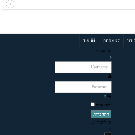
ידור
למשפחה
עוד
התחברות
זכור אותי
התחברות
נא להמתין...
×