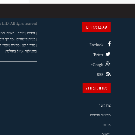
LTD. All rights reserved
עקבו אחרינו
|
חידות
|
זנזיבר
|
האיים המל
|
בניית קישורים
|
מדריך דוב
Facebook
|
מדריך יפן
|
סקירת מוצרי 
בתאילנד
|
טיול בהולנד |
Twitter
Google+
RSS
אודות ועזרה
צרו קשר
מדיניות פרטיות
אודות
נגישות