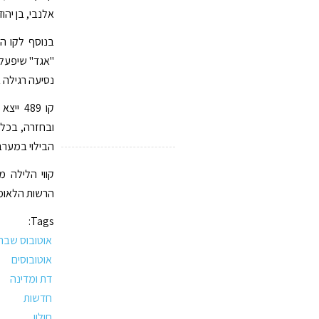
אלנבי, בן יהו
בנוסף לקו הע
"אגד" שיפעלו
נסיעה רגילה 
קו 489
הבילוי במערב ר
קווי הלילה 
הרשות הלאומי
Tags:
אוטובוס שבת
אוטובוסים
דת ומדינה
חדשות
חולון