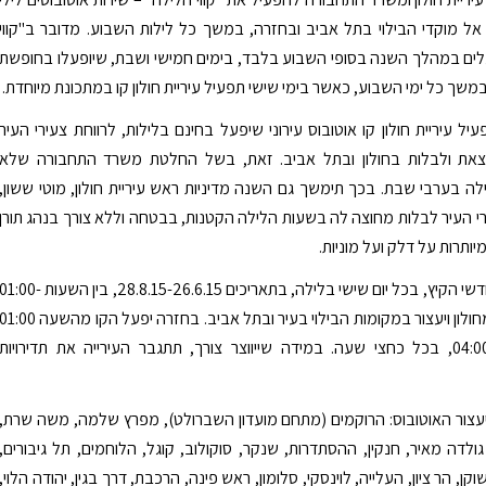
 אל מוקדי הבילוי בתל אביב ובחזרה, במשך כל לילות השבוע. מדובר ב"קווי
ים במהלך השנה בסופי השבוע בלבד, בימים חמישי ושבת, שיופעלו בחופשת
משך כל ימי השבוע, כאשר בימי שישי תפעיל עיריית חולון קו במתכונת מיוחדת.
יל עיריית חולון קו אוטובוס עירוני שיפעל בחינם בלילות, לרווחת צעירי העיר
לצאת ולבלות בחולון ובתל אביב. זאת, בשל החלטת משרד התחבורה שלא
לה בערבי שבת. בכך תימשך גם השנה מדיניות ראש עיריית חולון, מוטי ששון,
 העיר לבלות מחוצה לה בשעות הלילה הקטנות, בבטחה וללא צורך בנהג תורן
יותרות על דלק ועל מוניות.
הקו יפעל בחודשי הקיץ, בכל יום שישי בלילה, בתאריכים 28.8.15-26.6.15, בין השעות 1:00
23:00, ייצא מחולון ויעצור במקומות הבילוי בעיר ובתל אביב. בחזרה יפעל הקו מהשעה :00
ועד לשעה 04:00, בכל כחצי שעה. במידה שייווצר צורך, תתגבר העירייה את תדירויות
עצור האוטובוס: הרוקמים (מתחם מועדון השברולט), מפרץ שלמה, משה שרת,
גולדה מאיר, חנקין, ההסתדרות, שנקר, סוקולוב, קוגל, הלוחמים, תל גיבורים,
שוקן, הר ציון, העלייה, לוינסקי, סלומון, ראש פינה, הרכבת, דרך בגין, יהודה הלוי,