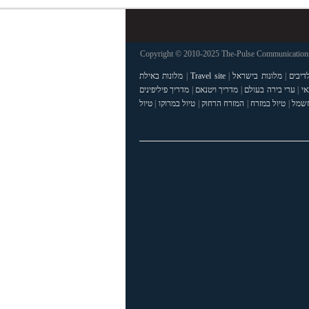
Copyright © 2010-2025 The-Pulse Communications 
דיבים
|
מלונות בישראל
|
Travel site
|
מלונות באילת
אי
|
ערי בירה בעולם
|
מדריך ויטנאם
|
מדריך פיליפינים
חשמל
|
טיול במזרח
|
המזרח הרחוק
|
טיול במרוקו
|
טיול