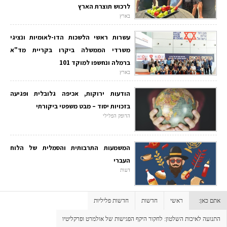
לרכוש תוצרת הארץ
בארץ
עשרות ראשי הלשכות הדו-לאומיות ונציגי
משרדי הממשלה ביקרו בקריית מד"א
ברמלה ונחשפו למוקד 101
בארץ
הודעות ירוקות, אכיפה גלובלית ופגיעה
בזכויות יסוד – מבט משפטי ביקורתי
הדופק הפלילי
המשמעות התרבותית והסמלית של הלוח
העברי
דעות
אתם כאן:
ראשי
חדשות
חדשות פליליות
התנועה לאיכות השלטון: לחקור היקף הפגישות של אולמרט ופרקליטיו