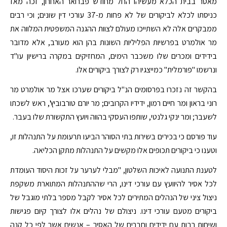
מאסר בבית הכלא מעשיהו החל מחודש פברואר האחרון, זכה מאז
כניסתו לכלא לביקורים של לא פחות מ-37 עורכי דין שונים; וכי רבים
ממבקרים אלה לא השתייכו מעולם לצוות ההגנה המשפטית המלווה את
מר אולמרט בפרשיות הפליליות השונות בהן הוא מעורב, אלא מדובר
בידידים ומכרים שלו משכבר הימים, המחזיקים במקרה ברישיון עו"ד
ונרשמו "פורמלית" כמייצגיו רק לצורך ביקורים אלו.
בהקשר זה נזכרו בפרסומים הנ"ל ביקורים שערכו אצל מר אולמרט מר
רוני בראון ומר חיים רמון, ידידיו הקרובים; מר יורם טורבוביץ', ראש לשכתו
לשעבר; ומר ינקי גלנטי, שותפו העסקי בהווה ויועץ התקשורת שלו בעבר.
עוד פורסם כי בכירים בשירות בתי הסוהר הביעו תרעומת על התנהלות זו,
וטענו כי ביקורים תכופים אלו מקשים על התנהלות מתקן הכליאה.
לטענת התנועה לאיכות השלטון, "מבלי לערער על זכות היסוד העומדת
לכל אסיר להיוועץ עם עורכי דינו, הרי שההתנהלות המתוארת משקפת
ניצול ציני של הנהלים המתירים לכל אסיר לקבל מספר בלתי מוגבל של
ביקורים מטעם עורכי דינו. ניצולם של נהלים אלו לצורך קיום פגישות
ושיחות רבות עם ידידים וחברים של האסיר – אנשים אשר לפי כל קנה