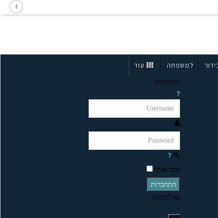
ידור
למשפחה
עוד
התחברות
זכור אותי
התחברות
נא להמתין...
×