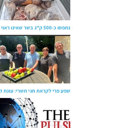
נתפסו כ-500 ק"ג בשר שאינו ראוי למאכל אדם באיטליז בטמרה:…
שפע פרי לקראת חגי תשרי: עונת ק