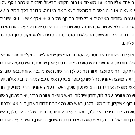
מדובר במכתב אחד עליו חתמו 18 מועצות אזוריות הקורא לביטול היוזמה ומכתב נוסף עליו
חתמו 4 ראשי מועצות אזוריות נוספים הקוראים לעצור את היוזמה. מדובר בסך הכול 
ראשי ראשי מועצות אזוריות המייצגים אוכלוסייה בהיקף של כ-300 אלף איש ו -361 ישובי
רה שיבטל/יעצור את היוזמה. מועצות אזוריות אלו מייצגות למעשה את האזור
וב רובה של תעשיית החקלאות מתקיימת במדינה ולהעתקת מכון המחקר
ליהם.
ועצות האזוריות שחתמו על המכתב הראשון שיצא לשר החקלאות אורי אריאל
 התוכנית: פטר וייס, ראש מועצה אזורית גזר; אלון שוסטר, ראש מועצה אזורית
 ירקוני, ראש מועצה אזורית אשכול; דרור שור, ראש מועצה אזורית באר טוביה;
 ראש מועצה אזורית נחל שורק; עופר צעירי, ראש מועצה אזורית חבל אילות יוסי
אש מועצה אזורית גדרות; שמעון סוסן, ראש מועצה אזורית חבל מודיעין; דוד
צה אזורית עמק לוד; דורון שידלוב, ראש מועצה אזורית ברנר; יאיר פרג'ון, ראש
חוף אשקלון; ד"ר מוטי דלג'ו, ראש מועצה אזורית דרום השרון; ד"ר מטי צרפתי
ועצה אזורית יואב; שי חג'ג', ראש מועצה אזורית מרחבים; שלמה אלימלך, ראש
גן רווה; אלי ברכה, ראש מועצה אזורית חוף השרון; רני אידן, ראש מועצה אזורית