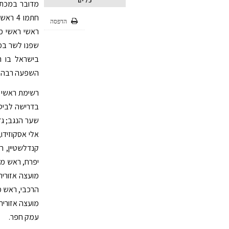
כלים
הדפסה
שפנו לשר במט
בישראל בו ר
השפעה רבה ע
רשימת ראשי מ
בדרישה לביטול
שער הנגב; גדי
אלי אסקוזידו,
קנדלשטיין, ר
יפרח, ראש מוע
מועצה אזורית 
הרכבי, ראש מ
מועצה אזורית 
עמק חפר.