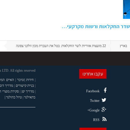
משדר החקלאות ורשות מקרקעי…
בארץ
22 מועצות אזוריות לשר החקלאות: בטל את העברת מכון וולקני צפונה
LTD. All rights reserved
עקבו אחרינו
|
חידות
|
זנזיבר
|
האיים המל
|
בניית קישורים
|
מדריך דוב
Facebook
|
מדריך יפן
|
סקירת מוצרי 
בתאילנד
|
טיול בהולנד |
Twitter
Google+
RSS