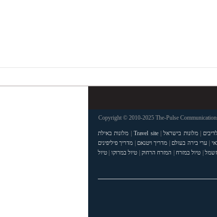
Copyright © 2010-2025 The-Pulse Communications 
דיבים
|
מלונות בישראל
|
Travel site
|
מלונות באילת
אי
|
ערי בירה בעולם
|
מדריך ויטנאם
|
מדריך פיליפינים
חשמל
|
טיול במזרח
|
המזרח הרחוק
|
טיול במרוקו
|
טיול