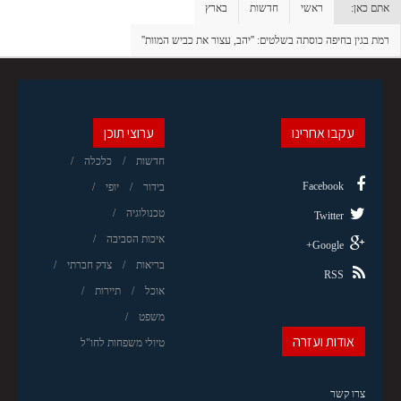
אתם כאן:
ראשי
חדשות
בארץ
רמת בגין בחיפה כוסתה בשלטים: ''יהב, עצור את כביש המוות''
עקבו אחרינו
ערוצי תוכן
חדשות
כלכלה
Facebook
בידור
יופי
טכנולוגיה
Twitter
איכות הסביבה
Google+
בריאות
צדק חברתי
RSS
אוכל
תיירות
משפט
אודות ועזרה
טיולי משפחות לחו"ל
צרו קשר