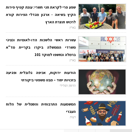
שפע פרי לקראת חגי תשרי: עונת קטיף פירות
הקיץ בשיאה - ארגון מגדלי הפירות קורא
לרכוש תוצרת הארץ
בארץ
עשרות ראשי הלשכות הדו-לאומיות ונציגי
משרדי הממשלה ביקרו בקריית מד"א
ברמלה ונחשפו למוקד 101
בארץ
הודעות ירוקות, אכיפה גלובלית ופגיעה
בזכויות יסוד – מבט משפטי ביקורתי
הדופק הפלילי
המשמעות התרבותית והסמלית של הלוח
העברי
דעות