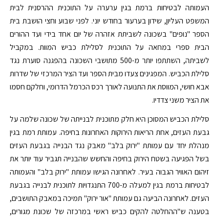
העמותה לבטיחות ברמת בגין ערערה על התוכנית ההרסנית לבית
המשפט העליון, שידון בערעור בחודש יוני. לפני שבוע וחצי הושבת בית
הספר "נופים" בשכונה לשביתת אזהרה של יום אחד בידי ועד ההורים
הבית ספרי במחאה על התוכנית לסלילת כביש המוות. במקביל
לשביתה, השתתפו יותר מ-500 מתושבי השכונה בהפגנה סוערת נגד
סלילת הכביש. המפגינים צעדו מבית הספר ועד הציר המרכזי של שדרות
אבא חושי, המווסת את התנועה לאורך רכס הכרמל הדרומי, וחלקם חסמו
את הציר משני צדדיו.
סלילת הכביש המסוכן היא חלק מתוכנית לבנייתה של שכונה שלמה על
גבעת העזים, אחת הריאות הירוקות האחרונות בחיפה. עמותת רמת בגין
מנהלת יחד עם עמותת "ירוק בלב" מאבק נגד הבנייה בגבעת העזים
בשל הפגיעה בשטח הירוק בחיפה והחשש שהבנייה תגביר עוד יותר את
זיהום האוויר הגבוה בעיר. לאחרונה הגישו עמותת "ירוק בלב" והעמותה
לבטיחות ברמת בגין למעלה מ-700 התנגדויות לתוכנית לבנייה בגבעת
העזים. לאחרונה הביעה גם עמותת "אור ירוק" תמיכה במאבק התושבים,
בטענה ש"ההחלטה להקים כביש ראשי במרכזה של שכונת מגורים,