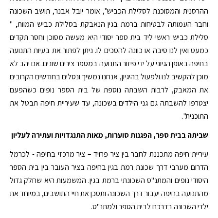
ההרסנית והמסוכנת לסלילת הכביש", אומר יובל אבנר, תושב השכונה
וחבר העמותה לבטיחות ברמת בגין הנאבקת בסלילת כביש המוות, "
סלילת כביש ראשי ליד בית ספר יסודי היא מעשה מסוכן וחסר תקדים
כמעט ואין לנו סיבה או כוונה להסכים לו. ניתן לפתור את בעיות התנועה
בחיפה באופן הגיוני על ידי פיזור התנועה במספר צירים שונים. אם יהב לא
מוכן להקשיב לנו ולפעול בהיגיון, אנחנו נמשיך ונסלים בחודשים הקרובים
את המאבק, לרבות השבתה נוספת של בית הספר נופים כשהפעם
יצטרפו להשבתה גם גני הילדים בשכונה, עד שעיריית חיפה תבטל את
התוכנית".
שביתה בבית ספר, הפגנות סוערות, מאות התנגדויות ועתירה לעליון
עיריית חיפה מתכננת לחבר בין ציר פרויד – ציר מרכזי בחיפה - לכרמל
הדרום מערבי דרך שכונת רמת בגין בחיפה בציר העובר בין בית הספר
היסודי נופים והמתנ"ס השכונתי ברמת בגין. המשמעות היא שחלק גדול
מהתנועה בחיפה יעבור דרך השכונה ותסכן את חיי התושבים, במיוחד את
ילדי השכונה בדרכם לבית הספר ולמתנ"ס.