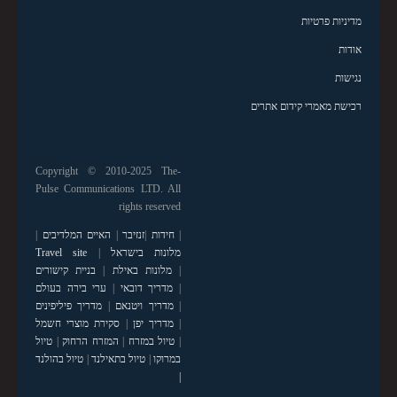
מדיניות פרטיות
אודות
נגישות
רכישת מאמרי קידום אתרים
Copyright © 2010-2025 The-
Pulse Communications LTD. All
rights reserved
|
חידות
|
זנזיבר
|
האיים המלדיבים
|
מלונות בישראל
|
Travel site
|
מלונות באילת
|
בניית קישורים
|
מדריך דובאי
|
ערי בירה בעולם
|
מדריך ויטנאם
|
מדריך פיליפינים
|
מדריך יפן
|
סקירת מוצרי חשמל
|
טיול במזרח
|
המזרח הרחוק
|
טיול
במרוקו
|
טיול בתאילנד
|
טיול בהולנד
|