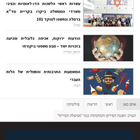
עשרות ראשי הלשכות הדו-לאומיות ונציגי
משרדי הממשלה ביקרו בקריית מד"א
ברמלה ונחשפו למוקד 101
בארץ
הודעות ירוקות, אכיפה גלובלית ופגיעה
בזכויות יסוד – מבט משפטי ביקורתי
הדופק הפלילי
המשמעות התרבותית והסמלית של הלוח
העברי
דעות
אתם כאן:
ראשי
חדשות
פוליטיקה
הערב: הפגנת הסירים והמחבתות כנגד ''ממשלת הטירוף''