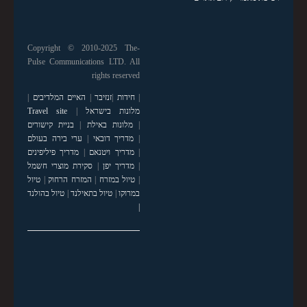
Copyright © 2010-2025 The-
Pulse Communications LTD. All
rights reserved
|
חידות
|
זנזיבר
|
האיים המלדיבים
|
מלונות בישראל
|
Travel site
|
מלונות באילת
|
בניית קישורים
|
מדריך דובאי
|
ערי בירה בעולם
|
מדריך ויטנאם
|
מדריך פיליפינים
|
מדריך יפן
|
סקירת מוצרי חשמל
|
טיול במזרח
|
המזרח הרחוק
|
טיול
במרוקו
|
טיול בתאילנד
|
טיול בהולנד
|