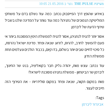
מערכת THE PULSE
נוצר ב 21.05.2016 10:05
באירוע שהופץ דרך הפייסבוק נכתב: כמה עוד נשלם בדם על משחקי
הפוליטיקה הנמוכים של נתניהו? כמה עוד נוותר על המדינה שלנו בשביל
טירוף הדעת של ליברמן.
אסור יותר להניח לנתניהו, אסור להניח לממשלת הימין המסוכנת ביותר אי
פעם להמשיך לחרב, להרוס, לזרוע שנאה ופחד. מדינת ישראל נהרסת,
כל סיכוי לחיים טובים יותר בשלום, בדו קיום, בכבוד הולכים ונעלמים תחת
ממשלת הזדון.
עוד נכתב: עונש מוות, יהודה גליק חבר בקואליציה, בנט שר החינוך,
ליברמן שר הביטחוון - ממשלת נתניהו מסוכנת לישראל!
מוות במקום תקווה, שנאה ופחד במקום סולידריות - את הטירוף הזה
חייבים לעצור.
Tags:
אביגדור ליברמן