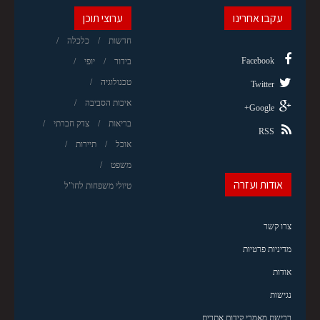
עקבו אחרינו
ערוצי תוכן
חדשות
כלכלה
Facebook
בידור
יופי
טכנולוגיה
Twitter
איכות הסביבה
Google+
בריאות
צדק חברתי
RSS
אוכל
תיירות
משפט
אודות ועזרה
טיולי משפחות לחו"ל
צרו קשר
מדיניות פרטיות
אודות
נגישות
רכישת מאמרי קידום אתרים