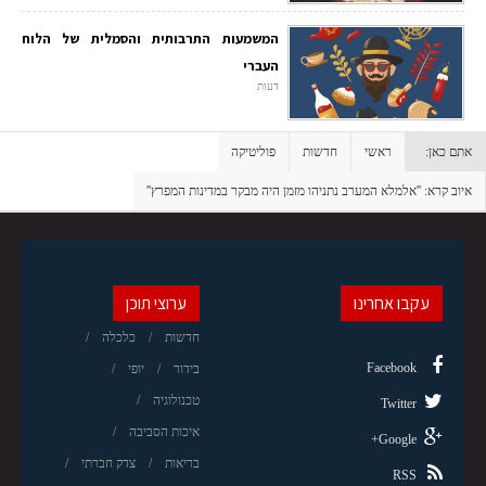
המשמעות התרבותית והסמלית של הלוח
העברי
דעות
אתם כאן:
ראשי
חדשות
פוליטיקה
איוב קרא: ''אלמלא המערב נתניהו מזמן היה מבקר במדינות המפרץ''
עקבו אחרינו
ערוצי תוכן
חדשות
כלכלה
Facebook
בידור
יופי
טכנולוגיה
Twitter
איכות הסביבה
Google+
בריאות
צדק חברתי
RSS