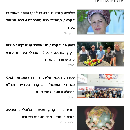
עדכונים אחרונים
שלושה מנהלים חדשים לבתי הספר באופקים
לקראת תשפ"ז: ככה מתרחבת שדרת הניהול
בעיר
דופק החינוך
שפע פרי לקראת חגי תשרי: עונת קטיף פירות
הקיץ בשיאה - ארגון מגדלי הפירות קורא
לרכוש תוצרת הארץ
בארץ
עשרות ראשי הלשכות הדו-לאומיות ונציגי
משרדי הממשלה ביקרו בקריית מד"א
ברמלה ונחשפו למוקד 101
בארץ
הודעות ירוקות, אכיפה גלובלית ופגיעה
בזכויות יסוד – מבט משפטי ביקורתי
הדופק הפלילי