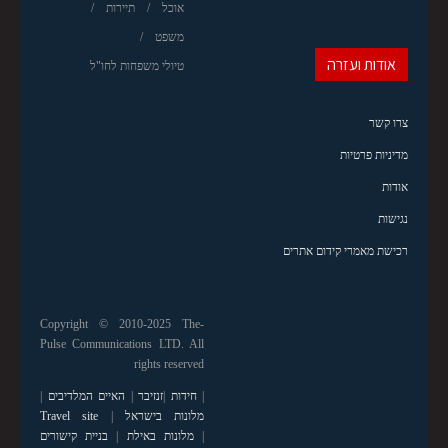
אוכל
תיירות
משפט
אודות ועזרה
טיולי משפחות לחו"ל
צרו קשר
מדיניות פרטיות
אודות
נגישות
רכישת מאמרי קידום אתרים
Copyright © 2010-2025 The-
Pulse Communications LTD. All
rights reserved
|
חידות
|
זנזיבר
|
האיים המלדיבים
|
מלונות בישראל
|
Travel site
|
מלונות באילת
|
בניית קישורים