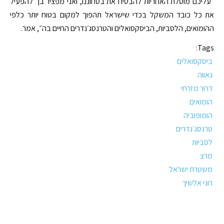
״עליכם מוטלת האחריות להבטיח את בטחוננו, ואני מפציר בך להפעיל
את כל כובד המשקל בכדי שישראל תהפוך למקום בטוח יותר כלפי
ההומואים, הלסביות, הביסקסואלים והטרנסג׳נדרים החיים בה״, אמר.
Tags:
ביסקסואלים
גאווה
דרור מזרחי
הומואים
הומופוביה
טרנסג׳נדרים
לסביות
מרצ
משטרת ישראל
רוני אלשיך