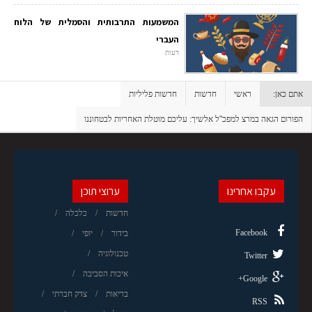
המשמעות התרבותית והסמלית של הלוח
העברי
דעות
אתם כאן:
ראשי
חדשות
חדשות פליליות
הפורום הגאה במרצ למפכ''ל אלשיך: עליכם מוטלת האחריות לבטחוננו
עקבו אחרינו
ערוצי תוכן
חדשות
כלכלה
Facebook
בידור
יופי
טכנולוגיה
Twitter
איכות הסביבה
Google+
בריאות
צדק חברתי
RSS