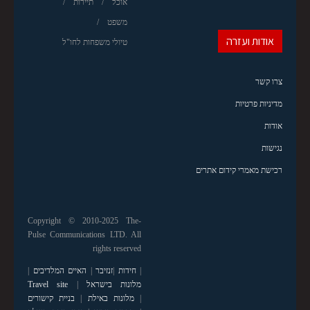
אוכל
תיירות
משפט
אודות ועזרה
טיולי משפחות לחו"ל
צרו קשר
מדיניות פרטיות
אודות
נגישות
רכישת מאמרי קידום אתרים
Copyright © 2010-2025 The-
Pulse Communications LTD. All
rights reserved
|
חידות
|
זנזיבר
|
האיים המלדיבים
|
מלונות בישראל
|
Travel site
|
מלונות באילת
|
בניית קישורים