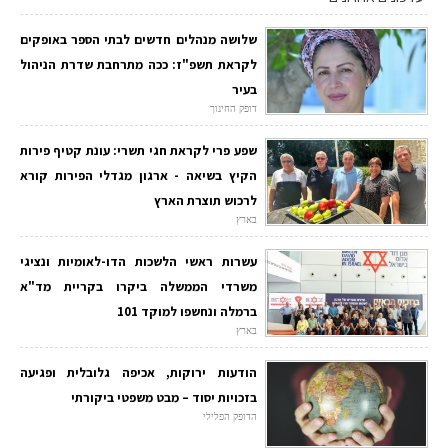
שלושה מנהלים חדשים לבתי הספר באופקים
לקראת תשפ"ז: ככה מתרחבת שדרת הניהול
בעיר
דופק החינוך
שפע פרי לקראת חגי תשרי: עונת קטיף פירות
הקיץ בשיאה - ארגון מגדלי הפירות קורא
לרכוש תוצרת הארץ
בארץ
עשרות ראשי הלשכות הדו-לאומיות ונציגי
משרדי הממשלה ביקרו בקריית מד"א
ברמלה ונחשפו למוקד 101
בארץ
הודעות ירוקות, אכיפה גלובלית ופגיעה
בזכויות יסוד – מבט משפטי ביקורתי
הדופק הפלילי