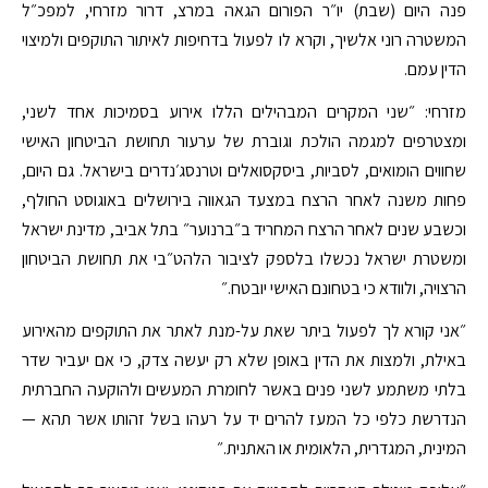
פנה היום (שבת) יו״ר הפורום הגאה במרצ, דרור מזרחי, למפכ״ל
המשטרה רוני אלשיך, וקרא לו לפעול בדחיפות לאיתור התוקפים ולמיצוי
הדין עמם.
מזרחי: ״שני המקרים המבהילים הללו אירוע בסמיכות אחד לשני,
ומצטרפים למגמה הולכת וגוברת של ערעור תחושת הביטחון האישי
שחווים הומואים, לסביות, ביסקסואלים וטרנסג׳נדרים בישראל. גם היום,
פחות משנה לאחר הרצח במצעד הגאווה בירושלים באוגוסט החולף,
וכשבע שנים לאחר הרצח המחריד ב״ברנוער״ בתל אביב, מדינת ישראל
ומשטרת ישראל נכשלו בלספק לציבור הלהט״בי את תחושת הביטחון
הרצויה, ולוודא כי בטחונם האישי יובטח.״
״אני קורא לך לפעול ביתר שאת על-מנת לאתר את התוקפים מהאירוע
באילת, ולמצות את הדין באופן שלא רק יעשה צדק, כי אם יעביר שדר
בלתי משתמע לשני פנים באשר לחומרת המעשים ולהוקעה החברתית
הנדרשת כלפי כל המעז להרים יד על רעהו בשל זהותו אשר תהא —
המינית, המגדרית, הלאומית או האתנית.״