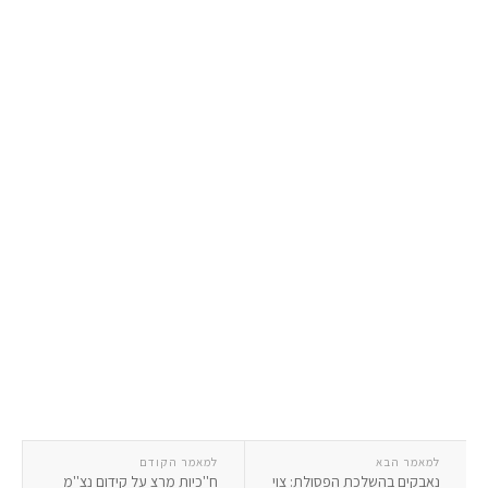
למאמר הבא
למאמר הקודם
נאבקים בהשלכת הפסולת: צוי
ח''כיות מרצ על קידום נצ''מ