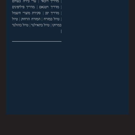
|
מדריך דובאי
|
ערי בירה בעולם
|
מדריך ויטנאם
|
מדריך פיליפינים
|
מדריך יפן
|
סקירת מוצרי חשמל
|
טיול במזרח
|
המזרח הרחוק
|
טיול
במרוקו
|
טיול בתאילנד
|
טיול בהולנד
|