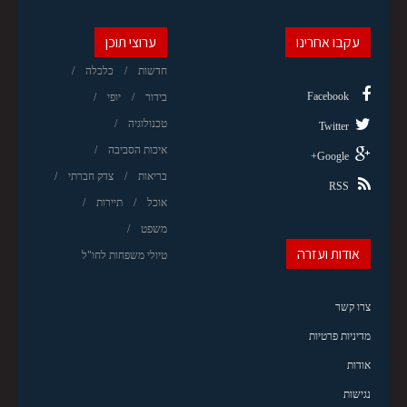
עקבו אחרינו
ערוצי תוכן
חדשות
כלכלה
Facebook
בידור
יופי
טכנולוגיה
Twitter
איכות הסביבה
Google+
בריאות
צדק חברתי
RSS
אוכל
תיירות
משפט
אודות ועזרה
טיולי משפחות לחו"ל
צרו קשר
מדיניות פרטיות
אודות
נגישות