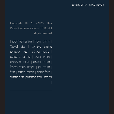
רכישת מאמרי קידום אתרים
Copyright © 2010-2025 The-
Pulse Communications LTD. All
rights reserved
|
חידות
|
זנזיבר
|
האיים המלדיבים
|
מלונות בישראל
|
Travel site
|
מלונות באילת
|
בניית קישורים
|
מדריך דובאי
|
ערי בירה בעולם
|
מדריך ויטנאם
|
מדריך פיליפינים
|
מדריך יפן
|
סקירת מוצרי חשמל
|
טיול במזרח
|
המזרח הרחוק
|
טיול
במרוקו
|
טיול בתאילנד
|
טיול בהולנד
|