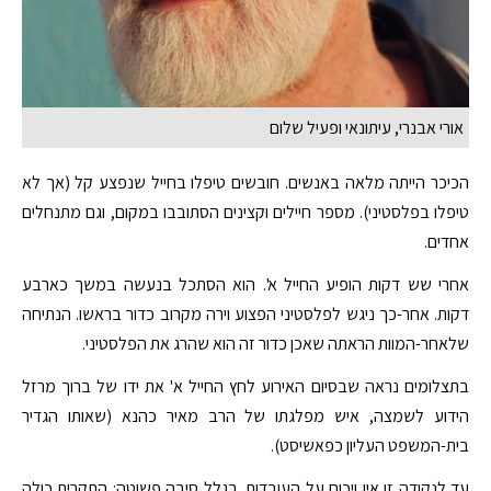
אורי אבנרי, עיתונאי ופעיל שלום
הכיכר הייתה מלאה באנשים. חובשים טיפלו בחייל שנפצע קל (אך לא
טיפלו בפלסטיני). מספר חיילים וקצינים הסתובבו במקום, וגם מתנחלים
אחדים.
אחרי שש דקות הופיע החייל א'. הוא הסתכל בנעשה במשך כארבע
דקות. אחר-כך ניגש לפלסטיני הפצוע וירה מקרוב כדור בראשו. הנתיחה
שלאחר-המוות הראתה שאכן כדור זה הוא שהרג את הפלסטיני.
בתצלומים נראה שבסיום האירוע לחץ החייל א' את ידו של ברוך מרזל
הידוע לשמצה, איש מפלגתו של הרב מאיר כהנא (שאותו הגדיר
בית-המשפט העליון כפאשיסט).
עד לנקודה זו אין ויכוח על העובדות. בגלל סיבה פשוטה: התקרית כולה