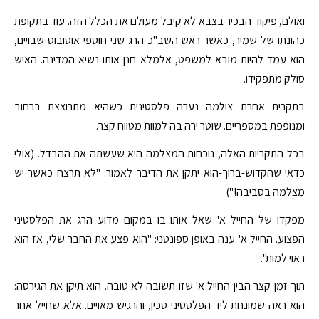
ואולם, פיקוד הבכיר בצבא לא קיבל מעולם את הכלל הזה. עוד בתקופת
כהונתו של שמיר, כאשר ראש השב"כ הרג שני חוטפי-אוטובוס שבויים,
הוא עמד להיות מובא למשפט, אלמלא חנן אותו נשיא המדינה. האיש
סולק מתפקידו.
בתקרית אחרת צולמה נערה פלסטינית כשהיא מתרוצצת ברחוב
ומנופפת במספריים. שוטר ירה בה למוות מטווח קצר.
בכל התקריות האלה, נוכחות המצלמה היא שעשתה את ההבדל. (אולי
כדאי שהקדוש-ברוך-הוא יתקן את הדיבר לאמור: "לא תרצח כאשר יש
מצלמה בסביבה!")
מפקדו של החייל א' שאל אותו בו במקום מדוע הרג את הפלסטיני
הפצוע. החייל א' ענה באופן ספונטני: "הוא פצע את החבר שלי, אז הוא
ראוי למות".
תוך זמן קצר הבין החייל א' שזו תשובה לא טובה. הוא תיקן את הגירסה:
הוא ראה שמונחת ליד הפלסטיני סכין, והרגיש מאויים. אלא שחייל אחר