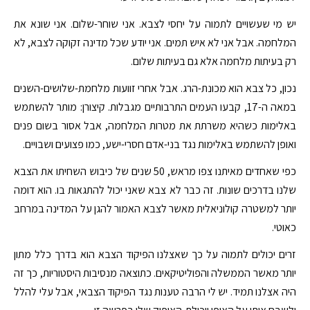
יש מי שעשויים לתמוה על יחסי לצבא. אני שוחר-שלום. אני שונא את
המלחמה. אבל אני לא איש תמים. אני יודע שכל מדינה זקוקה לצבא, לא
רק בעיתות מלחמה אלא גם בעיתות שלום.
נכון, כל צבא הוא מכונת-הרג. אבל אחרי זוועות מלחמת-שלושים-השנים
במאה ה-17, קבעו העמים התרבותיים מגבלות. קיצורן: מותר להשתמש
באלימות כשהיא משרתת את מטרות המלחמה, אבל אסור בשום פנים
ואופן להשתמש באלימות נגד בני-אדם חסרי-ישע, כמו פצועים ושבויים.
כפי שאחדים מאיתנו צפו מראש, 50 שנים של כיבוש השחיתו את הצבא
שלנו בדרכים שונות. זה כבר לא צבא שאני יכול להתגאות בו. הוא דומה
יותר למשטרה קולוניאלית מאשר לצבא האמור להגן על המדינה במרחב
כאוטי.
זרים יכולים לתמוה על כך שאצלנו הפיקוד הצבא הוא בדרך כלל מתון
יותר מאשר הממשלה והפוליטיקאים. כתוצאה מנסיבות היסטוריות, כך זה
היה אצלנו תמיד. יש לי הרבה טענות נגד הפיקוד הצבאי, אבל עלי להלל