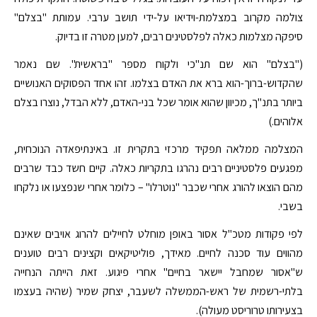
צולמה מקרוב במצלמת-וידיאו על-ידי תושב ערבי. עמותת "בצלם"
סיפקה מצלמות כאלה לפלסטינים רבים, למען מטרה זו בדיוק.
("בצלם" הוא שם תנ"כי ולקוח מספר "בראשית". שם נאמר
שהקדוש-ברוך-הוא ברא את האדם בצלמו. זהו אחד הפסוקים האנושיים
ביותר בתנ"ך, מכיוון שהוא אומר שכל בני-האדם, ללא הבדל, נוצרו בצלם
אלוהים.)
המצלמה ממלאה תפקיד מרכזי בתקרית זו. באינתיפאדה הנוכחית,
מפגעים פלסטיניים רבים נהרגו בתקריות כאלה. קיים חשד כבד שרבים
מהם הוצאו להורג אחרי שכבר "נוטרלו" – כלומר אחרי שנפצעו או נלקחו
בשבי.
לפי פקודות מטכ"ל אסור באופן מוחלט לחיילים להרוג אויבים שאינם
מהווים עוד סכנה לחיים. מאידך, פוליטיקאים וקצינים רבים טוענים
ש"אסור שמחבל יישאר בחיים" אחרי פיגוע. זאת הייתה הנחייה
בלתי-רשמית של ראש-הממשלה לשעבר, יצחק שמיר (שהיה בעצמו
בצעירותו טרוריסט מעולה).