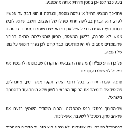
בעט כבר לפני-כן בסכין והרחיק אותה מהמפגע.
אחר-כך המציא החייל א' גירסה נוספת, ובגרסה זו הוא דבק עד עכשיו.
לפיה, הוא הבחין בבליטה תחת מעילו של הפצוע, וחשב שהוא לובש
חגורת-נפץ. הוא ירה כדי להציל את חיי האנשים שעמדו מסביב. גירסה זו
ממש לא סבירה, בלשון המעטה, מכיוון שהמצלמה מראה בבירור
שהעומדים מסביב לא היו מודאגים. כבר קודם לכן נערך חיפוש על גופו
של הפצוע.
על כן הודיע מצ"ח (המשטרה הצבאית החוקרת) שבכוונתה להעמיד את
חייל א' למשפט בעוון רצח.
פרצה סערה אדירה. בכל רחבי הארץ תקפו אנשי ימין, מתנחלים,
פוליטיקאים ודומיהם את הפיקוד הצבאי בלשון שלא הייתה עוד כדוגמתה
בישראל.
שר-החינוך נפתלי בנט ממפלגת "הבית היהודי" השמיץ בזעם את
שר-הביטחון, רמטכ"ל לשעבר, איש-ליכוד.
הרמטכ"ל המכהן, גדי אייזנקוט, לא נרתע. הוא חזר על פקודות המטכ"ל