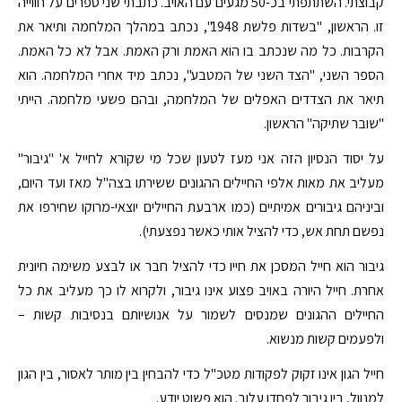
קבוצתי. השתתפתי בכ-50 מגעים עם האויב. כתבתי שני ספרים על חווייה
זו. הראשון, "בשדות פלשת 1948", נכתב במהלך המלחמה ותיאר את
הקרבות. כל מה שנכתב בו הוא האמת ורק האמת. אבל לא כל האמת.
הספר השני, "הצד השני של המטבע", נכתב מיד אחרי המלחמה. הוא
תיאר את הצדדים האפלים של המלחמה, ובהם פשעי מלחמה. הייתי
"שובר שתיקה" הראשון.
על יסוד הנסיון הזה אני מעז לטעון שכל מי שקורא לחייל א' "גיבור"
מעליב את מאות אלפי החיילים ההגונים ששירתו בצה"ל מאז ועד היום,
וביניהם גיבורים אמיתיים (כמו ארבעת החיילים יוצאי-מרוקו שחירפו את
נפשם תחת אש, כדי להציל אותי כאשר נפצעתי).
גיבור הוא חייל המסכן את חייו כדי להציל חבר או לבצע משימה חיונית
אחרת. חייל היורה באויב פצוע אינו גיבור, ולקרוא לו כך מעליב את כל
החיילים ההגונים שמנסים לשמור על אנושיותם בנסיבות קשות –
ולפעמים קשות מנשוא.
חייל הגון אינו זקוק לפקודות מטכ"ל כדי להבחין בין מותר לאסור, בין הגון
למנוול, בין גיבור לפחדן עלוב. הוא פשוט יודע.