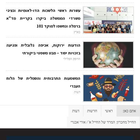
עשרות ראשי הלשכות הדו-לאומיות ונציגי
משרדי הממשלה ביקרו בקריית מד"א
ברמלה ונחשפו למוקד 101
בארץ
הודעות ירוקות, אכיפה גלובלית ופגיעה
בזכויות יסוד – מבט משפטי ביקורתי
הדופק הפלילי
המשמעות התרבותית והסמלית של הלוח
העברי
דעות
אתם כאן:
ראשי
חדשות
דעות
החייל מחברון: המרד של החייל א' / אורי אבנרי