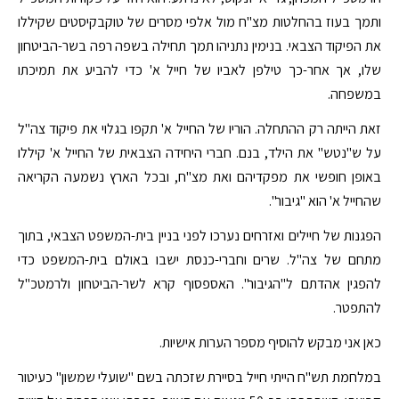
ותמך בעוז בהחלטות מצ"ח מול אלפי מסרים של טוקבקיסטים שקיללו
את הפיקוד הצבאי. בנימין נתניהו תמך תחילה בשפה רפה בשר-הביטחון
שלו, אך אחר-כך טילפן לאביו של חייל א' כדי להביע את תמיכתו
במשפחה.
זאת הייתה רק ההתחלה. הוריו של החייל א' תקפו בגלוי את פיקוד צה"ל
על ש"נטש" את הילד, בנם. חברי היחידה הצבאית של החייל א' קיללו
באופן חופשי את מפקדיהם ואת מצ"ח, ובכל הארץ נשמעה הקריאה
שהחייל א' הוא "גיבור".
הפגנות של חיילים ואזרחים נערכו לפני בניין בית-המשפט הצבאי, בתוך
מתחם של צה"ל. שרים וחברי-כנסת ישבו באולם בית-המשפט כדי
להפגין אהדתם ל"הגיבור". האספסוף קרא לשר-הביטחון ולרמטכ"ל
להתפטר.
כאן אני מבקש להוסיף מספר הערות אישיות.
במלחמת תש"ח הייתי חייל בסיירת שזכתה בשם "שועלי שמשון" כעיטור