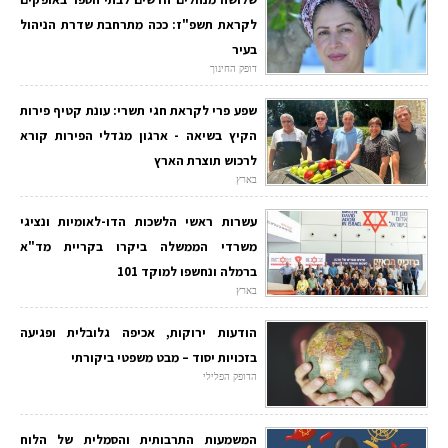
לקראת תשפ"ז: ככה מתרחבת שדרת הניהול
בעיר
דופק החינוך
שפע פרי לקראת חגי תשרי: עונת קטיף פירות
הקיץ בשיאה - ארגון מגדלי הפירות קורא
לרכוש תוצרת הארץ
בארץ
עשרות ראשי הלשכות הדו-לאומיות ונציגי
משרדי הממשלה ביקרו בקריית מד"א
ברמלה ונחשפו למוקד 101
בארץ
הודעות ירוקות, אכיפה גלובלית ופגיעה
בזכויות יסוד – מבט משפטי ביקורתי
הדופק הפלילי
המשמעות התרבותית והסמלית של הלוח