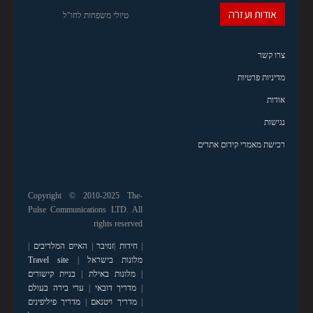
אודות ועזרה
טיולי משפחות לחו"ל
צרו קשר
מדיניות פרטיות
אודות
נגישות
רכישת מאמרי קידום אתרים
Copyright © 2010-2025 The-
Pulse Communications LTD. All
rights reserved
|
חידות
|
זנזיבר
|
האיים המלדיבים
|
מלונות בישראל
|
Travel site
|
מלונות באילת
|
בניית קישורים
|
מדריך דובאי
|
ערי בירה בעולם
|
מדריך ויטנאם
|
מדריך פיליפינים