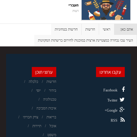
העברי
דעות
אתם כאן:
ראשי
חדשות
חדשות בטחוניות
העיר עכו נבחרה כמצטיינת ארצית במוכנות לחירום ברשתות המקוונות
עקבו אחרינו
ערוצי תוכן
חדשות
כלכלה
Facebook
בידור
יופי
טכנולוגיה
Twitter
איכות הסביבה
Google+
בריאות
צדק חברתי
RSS
אוכל
תיירות
משפט