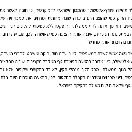
"ר תהילה שוורץ-אלטשולר מהמכון הישראלי לדמוקרטיה, כי חובה לאשר את
ח החוק כפי שהוצג היום בוועדה שונה מהותית ומרחיב את סמכויותיה של
ישבות והופך אותה לגוף ממשלתי דה פקטו ללא כפיפות להליכים הנדרשים
במתכונתה הנוכחית, איננה אותה ההצעה כפי שאושרה ולכן, טוב יעשו חברי
נו בה ויבחנו אותה מחדש".
הוגשה אמש לשרת המשפטים, ליו"ר ועדת חוק, חוקה ומשפט ולחברי הוועדה,
-אלטשולר, כי: "מדובר בהצעה הפוטרת גוף המקבל תקציבים ישירות מתקציב
הל כגוף ממשלתי, מכל הליך מנהלי תקין, לא רק בהקשרי שקיפות אלא גם
סים, דיני מכרזים ומידתיות בקבלת החלטות. לכן, ההצעה הנוכחית הינה בלתי
ת גוף שלא היה קיים מעולם בחקיקה בישראל".