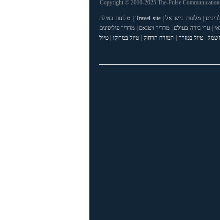
Copyright © 2010-2025 The-Pulse Communications 
דיבים
|
מלונות בישראל
|
Travel site
|
מלונות באילת
אי
|
ערי בירה בעולם
|
מדריך ויטנאם
|
מדריך פיליפינים
חשמל
|
טיול במזרח
|
המזרח הרחוק
|
טיול במרוקו
|
טיול