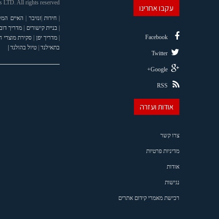
LTD. All rights reserved
עקבו אחרינו
|
חידות
|
זנזיבר
|
האיים המל
|
בניית קישורים
|
מדריך דוב
Facebook
|
מדריך יפן
|
סקירת מוצרי 
בתאילנד
|
טיול בהולנד |
Twitter
Google+
RSS
אודות ועזרה
צרו קשר
מדיניות פרטיות
אודות
נגישות
רכישת מאמרי קידום אתרים