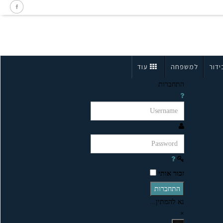
ידור
למשפחה
עוד
התחברות
זכור אותי
התחברות
נא להמתין...
×