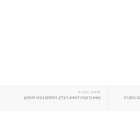
למאמר הקודם
 את החברה
נשיא גרמניה לנשיא ריבלין: היחסים בינינו יתחזקו