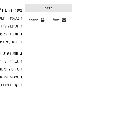
כלים
ציינה היום ד
הבקשה: "נוס
דואל
הדפסה
החטיבה להתי
בחוק. ההצעה 
הכנסת, אם ידו
בחוות דעת, ש
הסבירה שוורץ
המדינה ומנו
בנושאי אינטר
חוקתית ויוצר