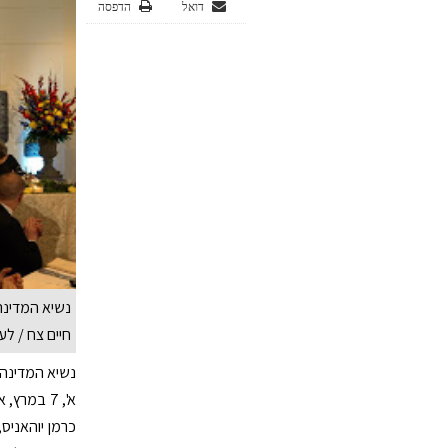
דואל
הדפסה
נשיא המדינה 
חיים צח / לע
נשיא המדינה, 
א', 7 במר