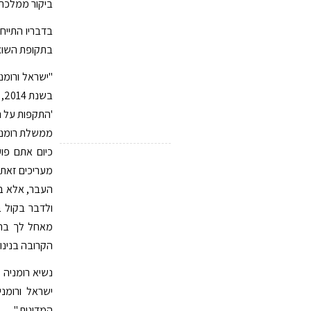
ביקור ממלכתי
בדבריו התייח
בתקופת השואה
'התקפות על ה
ממשלת רומניה
כיום אתם פוע
מעריכים זאת 
העבר, אלא בד
ולדבר בקול ב
מאחל לך בהצ
הקרובה בנינו 
נשיא רומניה 
ישראל ורומנ
המדינות."