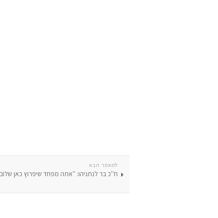
למאמר הבא
ח''כ בר לנתניהו: ''אתה מפחד שיפרוץ כאן שלום'