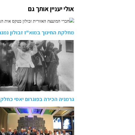
אולי יעניין אותך גם
מחלקת החינוך במוא"ז זבולון נמנתה על 8 הרשויות ה
גרמניה הכירה בפוגרום יאסי כחלק