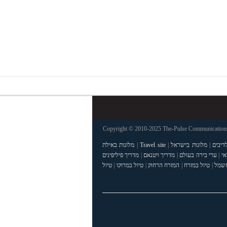
Copyright © 2010-2025 The-Pulse Communications 
דיבים
|
מלונות בישראל
|
Travel site
|
מלונות באילת
אי
|
ערי בירה בעולם
|
מדריך ויטנאם
|
מדריך פיליפינים
חשמל
|
טיול במזרח
|
המזרח הרחוק
|
טיול במרוקו
|
טיול