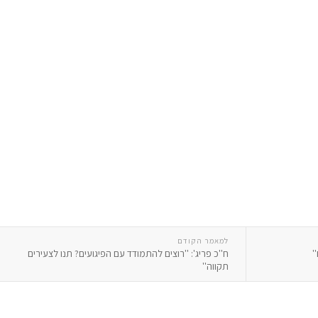
למאמר הקודם
'
ח''כ פריג': ''רוצים להתמודד עם הפיגועים? תנו לצעירים
תקווה''