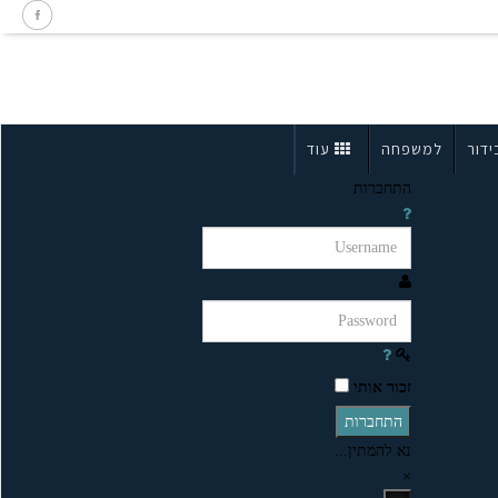
ידור
למשפחה
עוד
התחברות
זכור אותי
התחברות
נא להמתין...
×