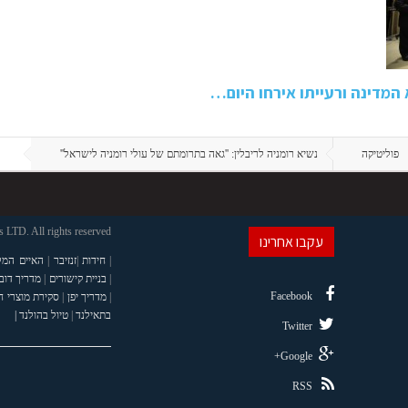
המדינה ורעייתו אירחו היום…
פוליטיקה
נשיא רומניה לריבלין: ''גאה בתרומתם של עולי רומניה לישראל''
LTD. All rights reserved
עקבו אחרינו
|
חידות
|
זנזיבר
|
האיים המל
|
בניית קישורים
|
מדריך דוב
Facebook
|
מדריך יפן
|
סקירת מוצרי 
בתאילנד
|
טיול בהולנד |
Twitter
Google+
RSS