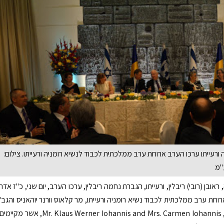
ורעייתו ערכו הערב ארוחת ערב ממלכתית לכבוד לנשיא רומניה ורעייתו. צילום:
"מ
ראובן (רובי) ריבלין, ורעייתו, הגברת נחמה ריבלין, ערכו הערב, יום שני, כ"ז אדר
ץ, ארוחת ערב ממלכתית לכבוד נשיא רומניה ורעייתו, מר קלאוס וורנר יוהאניס והגב'
כרמן יוהאניס, Mr. Klaus Werner Iohannis and Mrs. Carmen Iohannis, אשר מקיימים