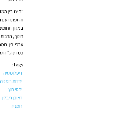
"היינו בין ה
והתפתח עם הש
במגוון תחומים
חינוך, תרבות
ערכי בין רומ
כמדינה." הוסי
Tags:
דיפלומטיה
יהדות רומניה
יחסי חוץ
ראובן ריבלין
רומניה