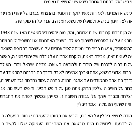
 בישראל. בפתח הארוחה נשאו שני הנשיאים נאומים.
ס נשיא המדינה לאחריות אשר לוקחת רומניה בהנצחת עברם של יהודי המדינה
 לצד חינוך בנושא, ולפועלו של נשיא רומניה בהגנה על הדמוקרטיה.
"ישראל ורומניה הן חברות קרובות שנים ארוכות, ומקיימות יחס
בשנת 2014, חתמנו על 17 הסכמים לשיתוף פעולה. בשנים האחרונות אנו נחשפים ליותר ויותר
היסטוריה', אנשים רבים מדי נוטים להסיר אחריות על מעשיהם בתקופת השואה.
 לעומת זאת, מכירה באמת, ולוקחת אחריות על גורלם של יהודי רומניה, כאשר
לים רבות לזכרם של היהודים ולהוראת השואה. מדינת ישראל ויהודי העולם
רבות. אדוני הנשיא, אתה וארצך אמיצים לא רק בדרך בה בחרתם להתמודד עם
רך בה אתם מתמודדים עם אתגרי ההווה. בחרת לעמוד נחרצות נגד השחיתות,
רור על חשיבות שלטון החוק. אתה מגן על חופש הביטוי וחופש העיתונות. אני
לחה ומברך אותך על עבודה חשובה זו. מי ייתן ונמשיך לפתח את החברות
ואת שיתוף הפעולה." אמר ריבלין.
הודה לנשיא ריבלין על האירוח, והביע את תקוותו להעמקת שיתופי הפעולה בין
יה :"הגעתי לירושלים היום מבטאת את המחויבות העמוקה שלנו לקשר בין