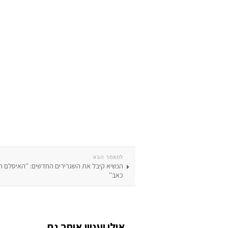
למאמר הבא
הנשיא קיבל את השגרירים החדשים: ''האיסלם הק
כאב''
אולי יעניין אותך גם