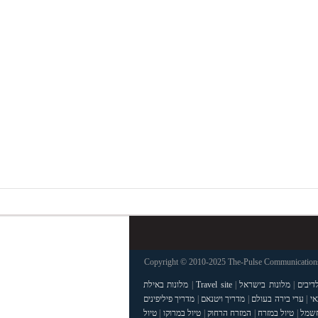
Copyright © 2010-2025 The-Pulse Communications 
דיבים
|
מלונות בישראל
|
Travel site
|
מלונות באילת
אי
|
ערי בירה בעולם
|
מדריך ויטנאם
|
מדריך פיליפינים
חשמל
|
טיול במזרח
|
המזרח הרחוק
|
טיול במרוקו
|
טיול