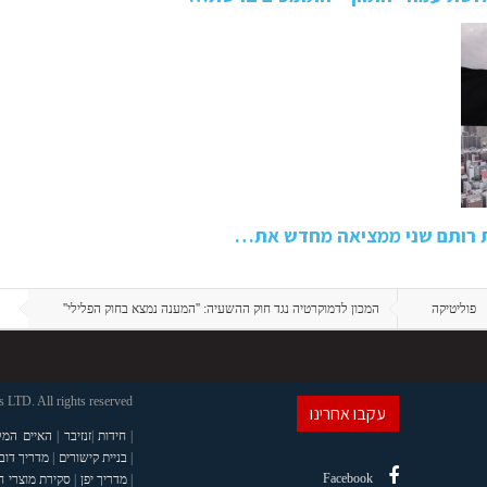
ת רותם שני ממציאה מחדש את…
פוליטיקה
המכון לדמוקרטיה נגד חוק ההשעיה: ''המענה נמצא בחוק הפלילי''
LTD. All rights reserved
עקבו אחרינו
|
חידות
|
זנזיבר
|
האיים המל
|
בניית קישורים
|
מדריך דוב
Facebook
|
מדריך יפן
|
סקירת מוצרי 