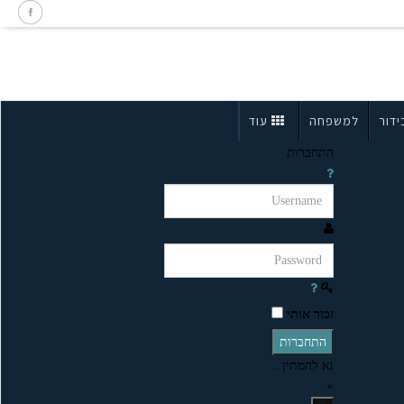
ידור
למשפחה
עוד
התחברות
זכור אותי
התחברות
נא להמתין...
×