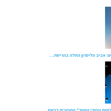
ם: אביב מליסרון החלה בהריסת…
ושת עמודי התווך" התומכים ברשת…