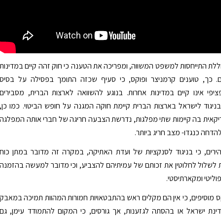
ללת התייחסות למשפט המשווה, ומפריכה את הטענה כי חוק זהה קיים במדינות
. כך, טוענים קרמניצר ופוקס, כי סעיף שכזה התומך בפסילה על בסיס
פציפי אינו קיים במדינות אחרות. בנוגע להשוואה לארצות הברית, מסבירים
בניגוד לישראל בארצות הברית קיימת חוקה המגנה על חופש הביטוי. כמו כן,
קאית בה קיימות שתי מפלגות, נדרשת הצבעה חריגה של חברי אותה המפלגה
דחה כנגדו- מצב חריג ביותר.
ירים, כי בניגוד לסנקציות של ועדת האתיקה, במקרה זה מדובר במתן כוח
לשלול לחלוטין את זכותם של עמיתיהם להצביע, וכי מדובר למעשה בהזמנה
וליטי ומקארתיסטי.
ס מוסיפים, כי אין הם מקלים ראש בהתבטאויות חמורות המהוות תמיכה במאבק
דינת ישראל או בהסתה לגזענות, אך גורסים, כי המקום להתמודד עימן, גם