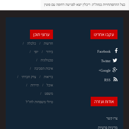
בצל ההתפתחויות במזה''ת: ריבלין יוצא לפגישה דחופה עם פוטין
עקבו אחרינו
ערוצי תוכן
חדשות
כלכלה
Facebook
בידור
יופי
טכנולוגיה
Twitter
איכות הסביבה
Google+
בריאות
צדק חברתי
RSS
אוכל
תיירות
משפט
אודות ועזרה
טיולי משפחות לחו"ל
צרו קשר
מדיניות פרטיות