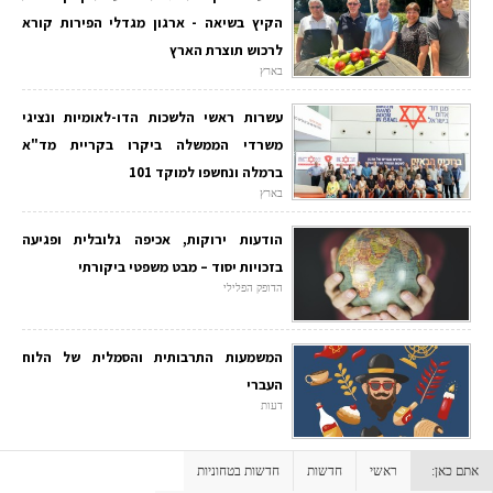
הקיץ בשיאה - ארגון מגדלי הפירות קורא
לרכוש תוצרת הארץ
בארץ
עשרות ראשי הלשכות הדו-לאומיות ונציגי
משרדי הממשלה ביקרו בקריית מד"א
ברמלה ונחשפו למוקד 101
בארץ
הודעות ירוקות, אכיפה גלובלית ופגיעה
בזכויות יסוד – מבט משפטי ביקורתי
הדופק הפלילי
המשמעות התרבותית והסמלית של הלוח
העברי
דעות
אתם כאן:
ראשי
חדשות
חדשות בטחוניות