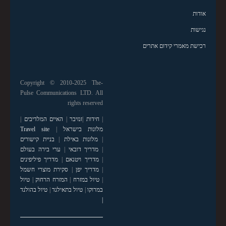
אודות
נגישות
רכישת מאמרי קידום אתרים
Copyright © 2010-2025 The-
Pulse Communications LTD. All
rights reserved
|
חידות
|
זנזיבר
|
האיים המלדיבים
|
מלונות בישראל
|
Travel site
|
מלונות באילת
|
בניית קישורים
|
מדריך דובאי
|
ערי בירה בעולם
|
מדריך ויטנאם
|
מדריך פיליפינים
|
מדריך יפן
|
סקירת מוצרי חשמל
|
טיול במזרח
|
המזרח הרחוק
|
טיול
במרוקו
|
טיול בתאילנד
|
טיול בהולנד
|