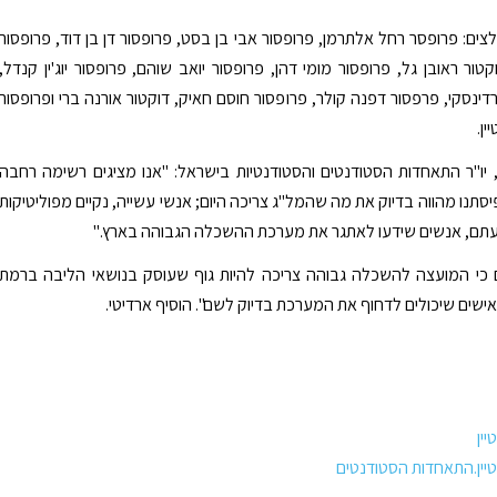
ים: פרופסר רחל אלתרמן, פרופסור אבי בן בסט, פרופסור דן בן דוד, פרופסור
טור ראובן גל, פרופסור מומי דהן, פרופסור יואב שוהם, פרופסור יוג'ין קנדל,
דינסקי, פרפסור דפנה קולר, פרופסור חוסם חאיק, דוקטור אורנה ברי ופרופסור
ין.
 יו"ר התאחדות הסטודנטים והסטודנטיות בישראל: "אנו מציגים רשימה רחבה
סתנו מהווה בדיוק את מה שהמל"ג צריכה היום; אנשי עשייה, נקיים מפוליטיקות
עתם, אנשים שידעו לאתגר את מערכת ההשכלה הגבוהה בארץ."
ם כי המועצה להשכלה גבוהה צריכה להיות גוף שעוסק בנושאי הליבה ברמת
אישים שיכולים לדחוף את המערכת בדיוק לשם". הוסיף ארדיטי.
יין
טיין.התאחדות הסטודנטים