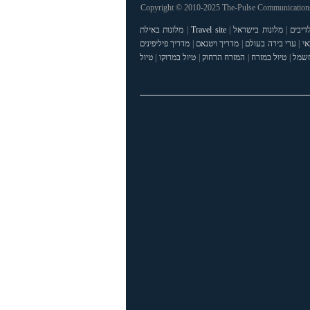
Copyright © 2010-2025 The-Pulse Communications 
דיבים
|
מלונות בישראל
|
Travel site
|
מלונות באילת
אי
|
ערי בירה בעולם
|
מדריך ויטנאם
|
מדריך פיליפינים
חשמל
|
טיול במזרח
|
המזרח הרחוק
|
טיול במרוקו
|
טיול