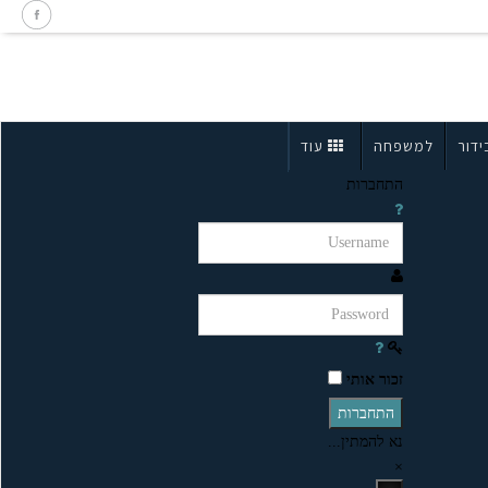
ידור
למשפחה
עוד
התחברות
זכור אותי
התחברות
נא להמתין...
×