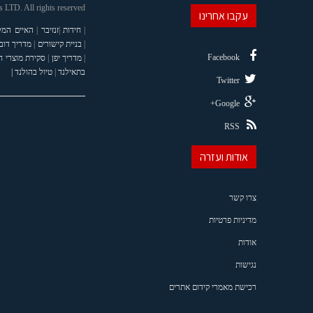
LTD. All rights reserved
עקבו אחרינו
|
חידות
|
זנזיבר
|
האיים המל
|
בניית קישורים
|
מדריך דוב
Facebook
|
מדריך יפן
|
סקירת מוצרי 
בתאילנד
|
טיול בהולנד |
Twitter
Google+
RSS
אודות ועזרה
צרו קשר
מדיניות פרטיות
אודות
נגישות
רכישת מאמרי קידום אתרים