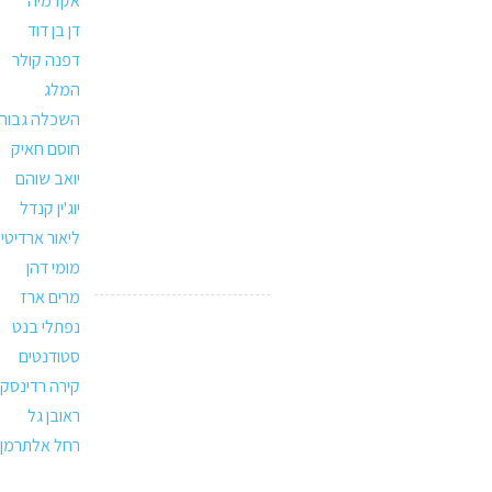
אקדמיה
דן בן דוד
דפנה קולר
המלג
השכלה גבוה
חוסם חאיק
יואב שוהם
יוג'ין קנדל
ליאור ארדיטי
מומי דהן
מרים ארז
נפתלי בנט
סטודנטים
קירה רדינסקי
ראובן גל
רחל אלתרמן