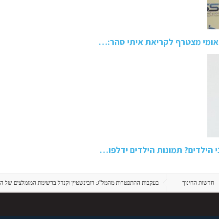
לאומי מצטרף לקריאת איתי סהר:…
 הילדים? תמונות הילדים ידלפו…
חדשות החינוך
בעקבות ההתפטרות מהמל''ג: רובינשטיין וקנדל ברשימת המומלצים של ה