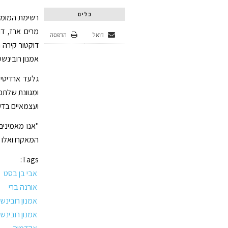
כלים
רשימת המומלצ
מרים ארז, דוק
דואל
הדפסה
דוקטור קירה ר
אמנון רובינשטי
גלעד ארדיטי,
ומגוונת שלתפי
ועצמאיים בד
"אנו מאמיני
המאקרו ואלו 
Tags:
אבי בן בסט
אורנה ברי
אמנון רובינשט
אמנון רובינש