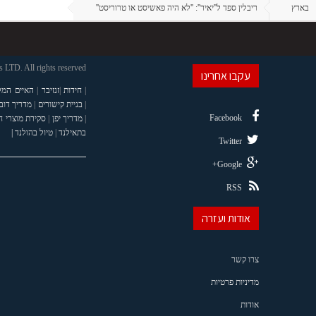
בארץ
ריבלין ספד ל''יאיר'': ''לא היה פאשיסט או טרוריסט''
LTD. All rights reserved
עקבו אחרינו
|
חידות
|
זנזיבר
|
האיים המל
|
בניית קישורים
|
מדריך דוב
Facebook
|
מדריך יפן
|
סקירת מוצרי 
בתאילנד
|
טיול בהולנד |
Twitter
Google+
RSS
אודות ועזרה
צרו קשר
מדיניות פרטיות
אודות