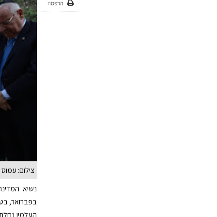
הדפסה
צילום: עמוס 
העלמין נחלת