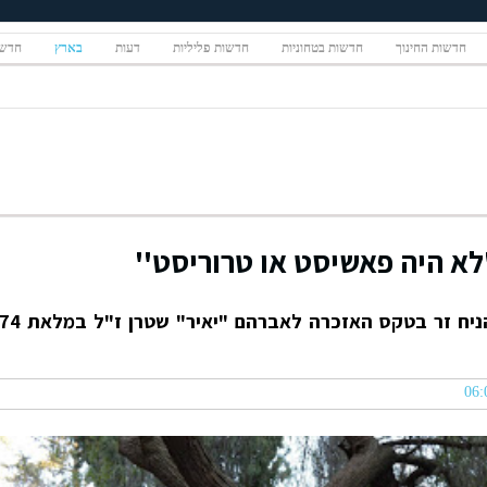
חדשות החינוך
חדשות בטחוניות
חדשות פליליות
דעות
בארץ
חדשו
''לא היה פאשיסט או טרוריסט''
נשיא המדינה נשא היום דברים, והניח זר בטקס האזכרה לאברהם "יאיר" שטרן ז"ל במלא