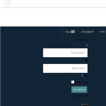
ידור
למשפחה
עוד
התחברות
זכור אותי
התחברות
נא להמתין...
×