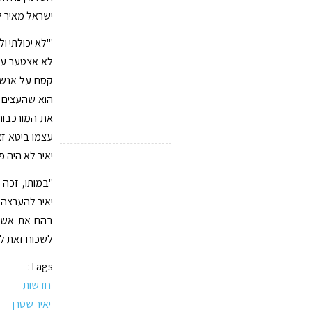
ישראל מאיר לא
"'לא יכולתי 
לא אצטער על כ
קסם על אנשים
הוא שהעצים א
את המורכבות 
עצמו ביטא זאת
יאיר לא היה פ
"במותו, זכה 
יאיר להערצה 
בהם את אש הא
לשכוח זאת לר
Tags:
חדשות
יאיר שטרן