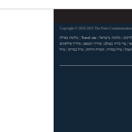
Copyright © 2010-2025 The-Pulse Communications 
דיבים
|
מלונות בישראל
|
Travel site
|
מלונות באילת
אי
|
ערי בירה בעולם
|
מדריך ויטנאם
|
מדריך פיליפינים
חשמל
|
טיול במזרח
|
המזרח הרחוק
|
טיול במרוקו
|
טיול