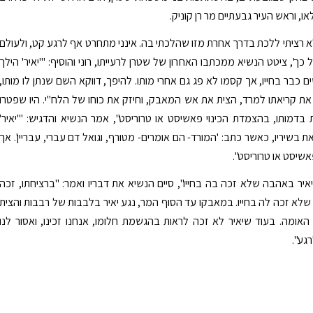
ו, וראש העיר גבעתיים מר רן קוניק.
ולא רציתי ללכת בדרך אחרת מזו שהלכתי בה. אינני מתחרט אף לרגע קט, ולעולם
ך', ציטט הנשיא ממכתבו האחרון של שטרן לרעייתו, רוני והוסיף: "'יאיר' הילך
 כבר בחייו, אך קסמו לא פג גם אחרי מותו. להיפך, דווקא השם שנתן לו מותו,
ת קריאתו למרד, הצית את אש המאבק, וחיזק את כוחו של הלח"י. היו שפטרו
בדמותו, בהצמדת הכינוי פאשיסט או טרוריסט", אמר הנשיא והדגיש: "'יאיר'
 בשיריו, כאשר כתב: 'המורד- הם אומרים- מטורף, וגואל דם עברי, עבריין'. אך
אשיסט או טרוריסט".
יאיר באהבה שלא זכה בה בחייו", סיים הנשיא את דבריו ואמר: "ברציחתו, זכה
שלא זכה לה בחייו. במאבקו עד הסוף המר, נגע יאיר בלבבות של רבבות והצית
ומה. בעוד שיאיר לא זכה לראות בהגשמת חלומו, אנחנו זכינו, ואסור לנו
גע".