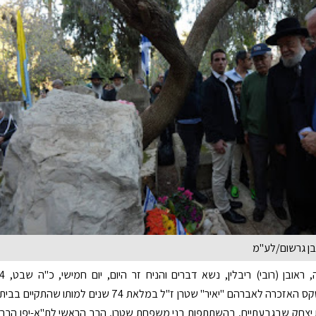
בן גרשום/לע"מ
נשיא המדינה, ראובן (רובי) ריבלין, נשא דברים והניח זר היום, יום חמישי, 
בפברואר, בטקס האזכרה לאברהם "יאיר" שטרן ז"ל במלאת 74 שנים למותו שהתקיים בבית
 יצחק שבגבעתיים, בהשתתפות בני משפחת שטרן, הרב הראשי לת"א-יפו הרב