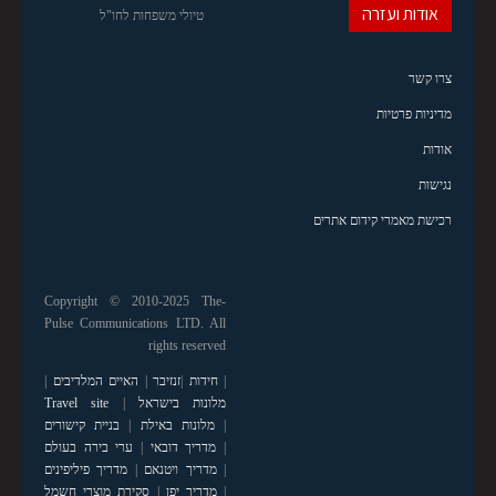
אודות ועזרה
טיולי משפחות לחו"ל
צרו קשר
מדיניות פרטיות
אודות
נגישות
רכישת מאמרי קידום אתרים
Copyright © 2010-2025 The-
Pulse Communications LTD. All
rights reserved
|
חידות
|
זנזיבר
|
האיים המלדיבים
|
מלונות בישראל
|
Travel site
|
מלונות באילת
|
בניית קישורים
|
מדריך דובאי
|
ערי בירה בעולם
|
מדריך ויטנאם
|
מדריך פיליפינים
|
מדריך יפן
|
סקירת מוצרי חשמל