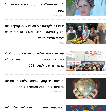
לקראת תשפ"ז: ככה מתרחבת שדרת הניהול
בעיר
דופק החינוך
שפע פרי לקראת חגי תשרי: עונת קטיף פירות
הקיץ בשיאה - ארגון מגדלי הפירות קורא
לרכוש תוצרת הארץ
בארץ
עשרות ראשי הלשכות הדו-לאומיות ונציגי
משרדי הממשלה ביקרו בקריית מד"א
ברמלה ונחשפו למוקד 101
בארץ
הודעות ירוקות, אכיפה גלובלית ופגיעה
בזכויות יסוד – מבט משפטי ביקורתי
הדופק הפלילי
המשמעות התרבותית והסמלית של הלוח