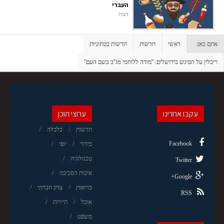
העברי
דעות
אתם כאן:
ראשי
חדשות
חדשות בטחוניות
ריבלין על הפיגוע בירושלים: ''מודה ללוחמי מג''ב בשם העם''
עקבו אחרינו
ערוצי תוכן
חדשות
כלכלה
Facebook
בידור
יופי
טכנולוגיה
Twitter
איכות הסביבה
Google+
בריאות
צדק חברתי
RSS
אוכל
תיירות
משפט