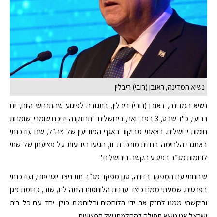
נשיא המדינה, ראובן (רובי) ריבלין
נשיא המדינה, ראובן (רובי) ריבלין, בתגובה לפיגוע שהתרחש היום, יום
רביעי, כ"ד שבט, 3 בפברואר, בירושלים: "תחזקנה ידיכם שומרי ושומרות
חומות ירושלים. בצאתי מביקור באגף המודיעין של צה״ל, שם עודכנתי
באתגרי הלחימה בחזית מורכבת זו, הגיעו הידיעות על פציעתן של שתי
לוחמות מג״ב בפיגוע הקשה בירושלים."
שוחחתי עם המפקד בזירה, סגן מפקד מג״ב תת ניצב יוסי פוני, ועודכנתי
בפרטים. שמעתי ממנו כיצד ערנות הלוחמות היתה לנו, שוב, כחומת מגן
וביקשתי ממנו לחזק את ידי הלוחמים והלוחמות כולן. יחד עם כל בית
ישראל אני נושא תפילה להחלמתן של הפצועות.