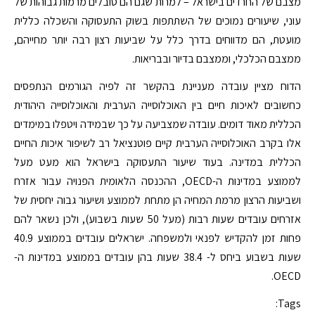
מצבם של החרדים בישראל – למרות שגם הם סובלים מרמות גבוהות של
עוני, שיעורים נמוכים של השתתפות בשוק התעסוקה והשכלה כללית
מועטת, הם מדווחים בדרך כלל על שביעות רצון רבה יותר מחייהם,
ממצבם הכלכלי, וממצבם בדיור ובבריאות.
הדוח מציין עובדה מעניינת בהקשר זה לפיה הגורמים הנתפסים
כחשובים לאיכות חיים בין האוכלוסייה הערבית והאוכלוסייה היהודית
הכללית מאוד דומים. עובדה שמצביעה על כך שבמידה ויטפלו במימדים
אלו בקרב האוכלוסייה הערבית קיים פוטנציאל רב לשיפור איכות החיים
הכללית במדינה. בעוד שיעור התעסוקה בישראל הוא מעט מעל
לממוצע במדינות ה-OECD, ההכנסה הלאומית הפנויה עבור אזרח
ושביעות הרצון מרמת המחיה הן מתחת לממוצע ושיעור גבוה יחסית של
אזרחים עובדים שעות רבות (מעל 50 שעות בשבוע), ולכן נשאר להם
פחות זמן להקדיש לפנאי ולמשפחה. ישראלים עובדים בממוצע 40.9
שעות בשבוע ביחס ל- 38.4 שעות בהן עובדים בממוצע במדינות ה-
OECD.
Tags: