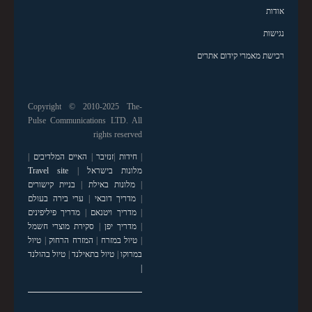
אודות
נגישות
רכישת מאמרי קידום אתרים
Copyright © 2010-2025 The-
Pulse Communications LTD. All
rights reserved
|
חידות
|
זנזיבר
|
האיים המלדיבים
|
מלונות בישראל
|
Travel site
|
מלונות באילת
|
בניית קישורים
|
מדריך דובאי
|
ערי בירה בעולם
|
מדריך ויטנאם
|
מדריך פיליפינים
|
מדריך יפן
|
סקירת מוצרי חשמל
|
טיול במזרח
|
המזרח הרחוק
|
טיול
במרוקו
|
טיול בתאילנד
|
טיול בהולנד
|