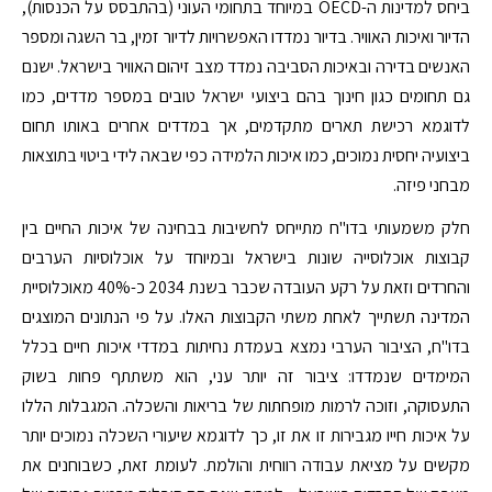
ביחס למדינות ה-OECD במיוחד בתחומי העוני (בהתבסס על הכנסות),
הדיור ואיכות האוויר. בדיור נמדדו האפשרויות לדיור זמין, בר השגה ומספר
האנשים בדירה ובאיכות הסביבה נמדד מצב זיהום האוויר בישראל. ישנם
גם תחומים כגון חינוך בהם ביצועי ישראל טובים במספר מדדים, כמו
לדוגמא רכישת תארים מתקדמים, אך במדדים אחרים באותו תחום
ביצועיה יחסית נמוכים, כמו איכות הלמידה כפי שבאה לידי ביטוי בתוצאות
מבחני פיזה.
חלק משמעותי בדו"ח מתייחס לחשיבות בבחינה של איכות החיים בין
קבוצות אוכלוסייה שונות בישראל ובמיוחד על אוכלוסיות הערבים
והחרדים וזאת על רקע העובדה שכבר בשנת 2034 כ-40% מאוכלוסיית
המדינה תשתייך לאחת משתי הקבוצות האלו. על פי הנתונים המוצגים
בדו"ח, הציבור הערבי נמצא בעמדת נחיתות במדדי איכות חיים בכלל
המימדים שנמדדו: ציבור זה יותר עני, הוא משתתף פחות בשוק
התעסוקה, וזוכה לרמות מופחתות של בריאות והשכלה. המגבלות הללו
על איכות חייו מגבירות זו את זו, כך לדוגמא שיעורי השכלה נמוכים יותר
מקשים על מציאת עבודה רווחית והולמת. לעומת זאת, כשבוחנים את