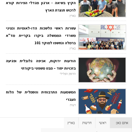
הקיץ בשיאה - ארגון מגדלי הפירות קורא
לרכוש תוצרת הארץ
בארץ
עשרות ראשי הלשכות הדו-לאומיות ונציגי
משרדי הממשלה ביקרו בקריית מד"א
ברמלה ונחשפו למוקד 101
בארץ
הודעות ירוקות, אכיפה גלובלית ופגיעה
בזכויות יסוד – מבט משפטי ביקורתי
הדופק הפלילי
המשמעות התרבותית והסמלית של הלוח
העברי
דעות
אתם כאן:
ראשי
חדשות
בארץ