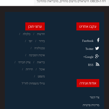
דוח ה-OECD: הישראלים מרוצים מהחיים, מהבריאות ומהחינוך
עקבו אחרינו
ערוצי תוכן
חדשות
כלכלה
Facebook
בידור
יופי
טכנולוגיה
Twitter
איכות הסביבה
Google+
בריאות
צדק חברתי
RSS
אוכל
תיירות
משפט
אודות ועזרה
טיולי משפחות לחו"ל
צרו קשר
מדיניות פרטיות