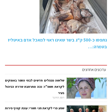
נתפסו כ-500 ק"ג בשר שאינו ראוי למאכל אדם באיטליז
בטמרה:…
עדכונים אחרונים
שלושה מנהלים חדשים לבתי הספר באופקים
לקראת תשפ"ז: ככה מתרחבת שדרת הניהול
בעיר
דופק החינוך
שפע פרי לקראת חגי תשרי: עונת קטיף פירות