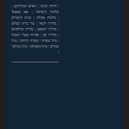
|
חידות
|
זנזיבר
|
האיים המלדיבים
|
מלונות בישראל
|
Travel site
|
מלונות באילת
|
בניית קישורים
|
מדריך דובאי
|
ערי בירה בעולם
|
מדריך ויטנאם
|
מדריך פיליפינים
|
מדריך יפן
|
סקירת מוצרי חשמל
|
טיול במזרח
|
המזרח הרחוק
|
טיול
במרוקו
|
טיול בתאילנד
|
טיול בהולנד
|