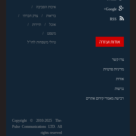
איכות הסביבה
Google+
בריאות
צדק חברתי
RSS
אוכל
תיירות
משפט
אודות ועזרה
טיולי משפחות לחו"ל
צרו קשר
מדיניות פרטיות
אודות
נגישות
רכישת מאמרי קידום אתרים
Copyright © 2010-2025 The-
Pulse Communications LTD. All
rights reserved