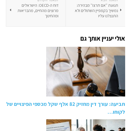
תנועת ''אם תרצו'' מבהירה:
דוח ה-OECD: הישראלים
נמשיך בקמפיין השתולים ולא
מרוצים מהחיים, מהבריאות
התנצלנו עליו
ומהחינוך
אולי יעניין אותך גם
תביעה: עורך דין מחזיק 82 אלף שקל מכספי הפיצויים של
לקוחו…