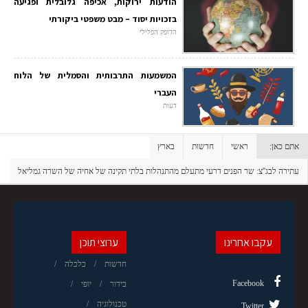
הודעות ירוקות, אכיפה גלובלית ופגיעה
בזכויות יסוד – מבט משפטי ביקורתי
הדופק הפלילי
המשמעות התרבותית והסמלית של הלוח
העברי
דעות
אתם כאן:
ראשי
חדשות
בארץ
עתירה לבג''צ: שר הפנים דרעי מתעלם מהתנהלות בלתי תקינה של אחיה של השרה גמליאל
עקבו אחרינו
ערוצי תוכן
חדשות
כלכלה
Facebook
בידור
יופי
טכנולוגיה
Twitter