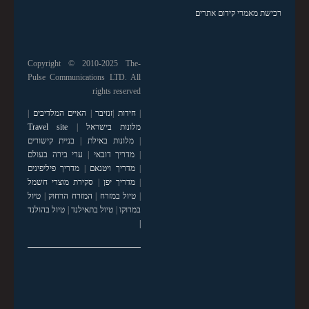
רכישת מאמרי קידום אתרים
Copyright © 2010-2025 The-
Pulse Communications LTD. All
rights reserved
|
חידות
|
זנזיבר
|
האיים המלדיבים
|
מלונות בישראל
|
Travel site
|
מלונות באילת
|
בניית קישורים
|
מדריך דובאי
|
ערי בירה בעולם
|
מדריך ויטנאם
|
מדריך פיליפינים
|
מדריך יפן
|
סקירת מוצרי חשמל
|
טיול במזרח
|
המזרח הרחוק
|
טיול
במרוקו
|
טיול בתאילנד
|
טיול בהולנד
|