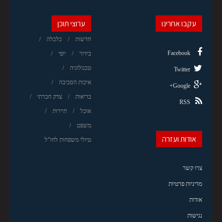
עקבו אחרינו
ערוצי תוכן
חדשות
כלכלה
Facebook
בידור
יופי
טכנולוגיה
Twitter
איכות הסביבה
Google+
בריאות
צדק חברתי
RSS
אוכל
תיירות
משפט
אודות ועזרה
טיולי משפחות לחו"ל
צרו קשר
מדיניות פרטיות
אודות
נגישות