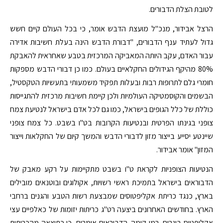
לטובת הצלת הדבורים.
הרצל אבידור, מנכ"ל מועצת הדבש אומר, כי בכל העולם קיים חשש
גדול לעתיד ענף הדבורים, "דבורת הדבש הינה בעלת חשיבות אדירה
עבור האדם, עקב היותה המאביקה המרכזית בטבע שאחראית להאבקת
80% מהיקף הגידולים החקלאיים בעולם. כמו כן דבורי הדבש מספקות
חומרי גלם לתרופות רבות ובעלות תפקיד משמעותי בתעשיות הטקסטיל,
הבשמים והקוסמטיקה העולמיות ולכן קיימת חשיבות מרכזית להתגייסות
כוללת של כלל הגופים בישראל, כמו גם לכל אדם בישראל לנטיעת צמח
צופני בגינתו הפרטית ובנטיעות הקרובות בט"ו בשבט. כל צמח צופני
שיינטע יסייע בייצור מזון לדבורי הדבש והמשך קיום של החקלאות וייצור
המזון" אומר אבידור.
הנטיעות הצופניות לקראת ט"ו בשבט מתקיימות על רקע מאבק של
הדבוראים בישראל בתמיכת ראשי רשויות, אקולוגים ובוטנאים מובילים
בארץ, כנגד כריתת אקליפטוסים שמבצעת רשות הטבע והגנים ברחבי
הארץ. בחודשים האחרונים ביצעה רט"ג כריתות יזומות של כאלפיים עצי
אקליפטוס בוגרים, רמי קומה. הדבוראים אומרים, כי כתוצאה מהכריתות