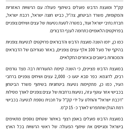
קק"ל ומועצת הדבש פועלים בשיתוף פעולה עם הרשויות האזוריות
והמקומיות, משרד הביטחון, צה"ל, כביש חוצה ישראל, רכבת ישראל,
חברת נתיבי ישראל ועוד, במטרה לטעת נטיעות של עצים ושיחים צופניים
בפרויקטים הלאומיים כתרומה לענף הדבורים.
כמו כן, יזמו השנה מועצת הדבש והדבוראים פרויקטים לנטיעות צופניות
בהיקף של מעל 100 אלף עצים צופניים, באזור מגוריהם של הדבוראים
והמכוורות בישובים ובאזורים החקלאיים.
במועצת הדבש מציינים, כי השנה קיימת התעוררות רבה מצד גורמים
רבים, לדוגמא: כפר סבא יטעו כ- 2,000 עצים ושיחים צופניים ברחבי
העיר, כמו כן, מתקיימות נטיעות ביטחוניות בשיתוף משרד הביטחון
בכבישי אזור עוטף עזה, נטיעות נרחבות של עצים צופניים לאורך מסילות
"רכבת ישראל" והוחלט על ידי קק"ל על תכנית נוספת לנטיעה בכבישי
רמת הגולן שתתפרש לאורך כ- 15 ק"מ.
במועצת הדבש פועלים באופן רצוף באיתור שטחים נוספים מתאימים
בישראל ומגייסים את שיתוף הפעולה של ראשי הרשויות בכל הארץ