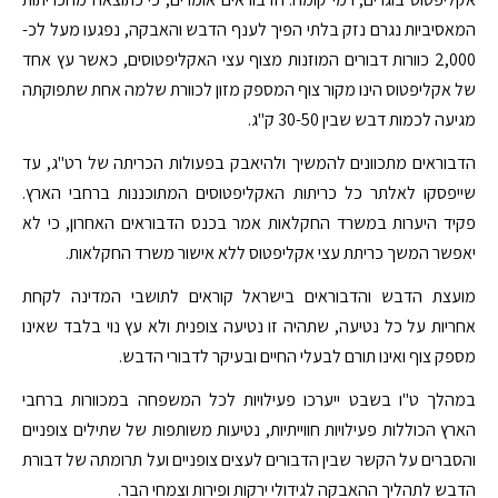
המאסיביות נגרם נזק בלתי הפיך לענף הדבש והאבקה, נפגעו מעל לכ-
2,000 כוורות דבורים המוזנות מצוף עצי האקליפטוסים, כאשר עץ אחד
של אקליפטוס הינו מקור צוף המספק מזון לכוורת שלמה אחת שתפוקתה
מגיעה לכמות דבש שבין 30-50 ק"ג.
הדבוראים מתכוונים להמשיך ולהיאבק בפעולות הכריתה של רט"ג, עד
שייפסקו לאלתר כל כריתות האקליפטוסים המתוכננות ברחבי הארץ.
פקיד היערות במשרד החקלאות אמר בכנס הדבוראים האחרון, כי לא
יאפשר המשך כריתת עצי אקליפטוס ללא אישור משרד החקלאות.
מועצת הדבש והדבוראים בישראל קוראים לתושבי המדינה לקחת
אחריות על כל נטיעה, שתהיה זו נטיעה צופנית ולא עץ נוי בלבד שאינו
מספק צוף ואינו תורם לבעלי החיים ובעיקר לדבורי הדבש.
במהלך ט"ו בשבט ייערכו פעילויות לכל המשפחה במכוורות ברחבי
הארץ הכוללות פעילויות חווייתיות, נטיעות משותפות של שתילים צופניים
והסברים על הקשר שבין הדבורים לעצים צופניים ועל תרומתה של דבורת
הדבש לתהליך ההאבקה לגידולי ירקות ופירות וצמחי הבר.