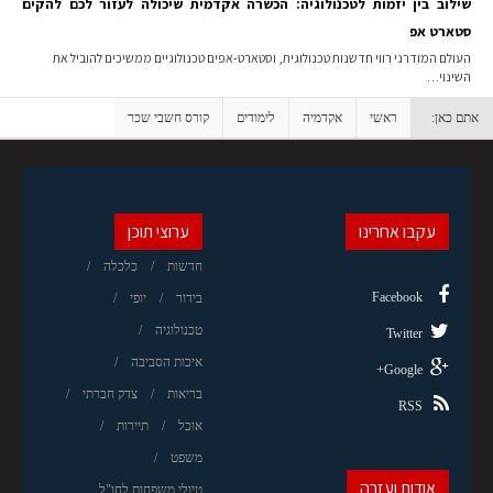
שילוב בין יזמות לטכנולוגיה: הכשרה אקדמית שיכולה לעזור לכם להקים
סטארט אפ
העולם המודרני רווי חדשנות טכנולוגית, וסטארט-אפים טכנולוגיים ממשיכים להוביל את
השינוי…
אתם כאן:
ראשי
אקדמיה
לימודים
קורס חשבי שכר
עקבו אחרינו
ערוצי תוכן
חדשות
כלכלה
Facebook
בידור
יופי
טכנולוגיה
Twitter
איכות הסביבה
Google+
בריאות
צדק חברתי
RSS
אוכל
תיירות
משפט
אודות ועזרה
טיולי משפחות לחו"ל