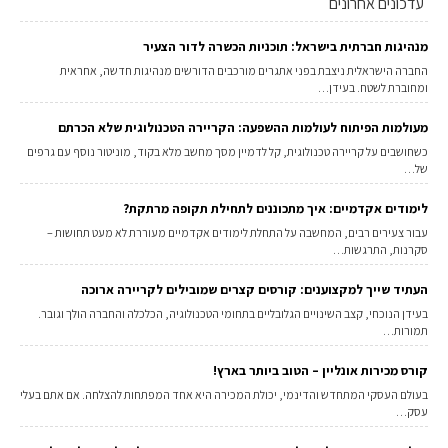
עדכונים אחרונים
מנהיגות חברתית בישראל: תוכניות הכשרה לדור הצעיר
החברה הישראלית ניצבת בפני אתגרים מורכבים הדורשים מנהיגות חדשה, אחראית
ומחוברת לשטח. בעידן…
מעולמות הפיתוח לעולמות ההשפעה: הקריירה הטכנולוגית שלא הכרתם
כשחושבים על קריירה טכנולוגית, קל לדמיין מסך מחשב מלא בקוד, מוניטור נוסף עם גרפים
של…
לימודים אקדמיים: איך מתכוננים לתחילת תקופה מרתקת?
עבור צעירים רבים, המחשבה על התחלת לימודים אקדמיים מעוררת לא מעט תחושות –
סקרנות, התרגשות…
העתיד שייך למקצוענים: קורסים קצרים שמובילים לקריירה ארוכה
בעידן הנוכחי, קצב השינויים הגלובליים בתחומי הטכנולוגיה, הכלכלה והחברה הולך וגובר.
תמורות…
קורס מכירות אונליין – הטוב ביותר בארץ!
בעולם העסקי המתחדש והדינמי, יכולת המכירה היא אחד המפתחות להצלחה. אם אתם בעלי
עסק…