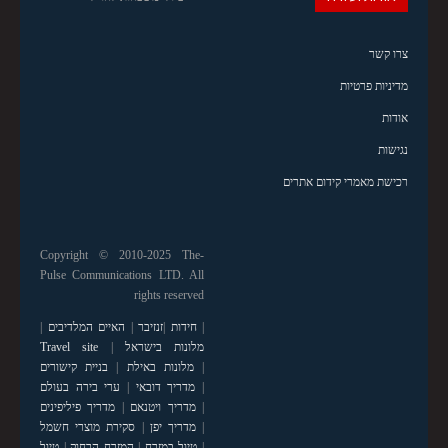
צרו קשר
מדיניות פרטיות
אודות
נגישות
רכישת מאמרי קידום אתרים
Copyright © 2010-2025 The-
Pulse Communications LTD. All
rights reserved
|
חידות
|
זנזיבר
|
האיים המלדיבים
|
מלונות בישראל
|
Travel site
|
מלונות באילת
|
בניית קישורים
|
מדריך דובאי
|
ערי בירה בעולם
|
מדריך ויטנאם
|
מדריך פיליפינים
|
מדריך יפן
|
סקירת מוצרי חשמל
|
טיול במזרח
|
המזרח הרחוק
|
טיול