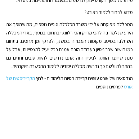
מידע על משך הקורס יינתן לנרשמים במעמד ההתעניינות במסלול.
מדוע לבחור ללמוד באורט?
המכללה מפוקחת על ידי משרד הכלכלה וגופים נוספים, מה שהופך את
הידע שנלמד בה להכי מדויק והכי רלוונטי בתחום. בנוסף, בוגרי המכללה
השתלבו במיטב מקומות העבודה במשק, ולפרקי זמן ארוכים. בתחום
כמו חישוב שכר ניסיון בעבודה הוכח אמנם ככלי יעיל להצטיינות, אבל על
מנת שייווצר הוותק לניסיון הזה אתם נדרשים להיות טובים וחדים גם
בהתחלה ולשם כך נדרשת מכללה יסודית ללימוד ההכשרה היוקרתית.
הנדסאים של אורט עושים קריירה בסיום הלימודים - לחץ
הקרייריסטים של
אורט
לפרטים נוספים