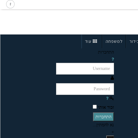
ידור
למשפחה
עוד
התחברות
זכור אותי
התחברות
נא להמתין...
×