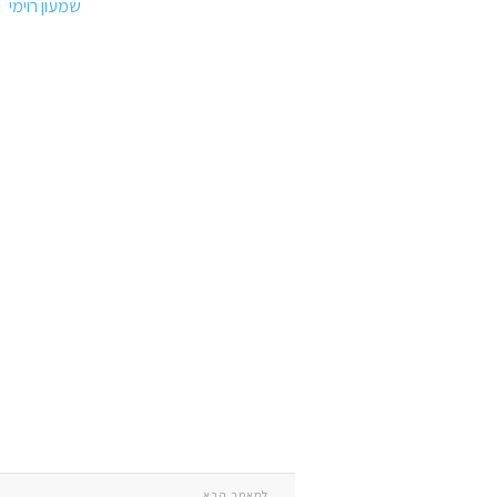
שמעון רוימי
למאמר הבא