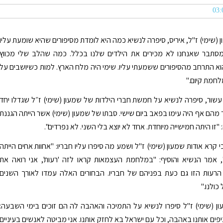
 (שימי) ז"ל, איריס, סיפרה לנשיא כמה היא לומדת מסיפורים שהיא שומעת עליו
"מסתבר שאנחנו לא מכירים את הילדים שלנו בכלל. כמה שהלב שלי מכווץ
א התרחב מהסיפורים ששמעתי עליו. שימי היה מלח הארץ. למות כשיושבים על
לחמת קיום."
שור, סיפרה לנשיא על חמשת חברי הילדות של שמעון (שימי) ז״ל שגדלו יחד
ד מהם אף היה עימו בפאב ביום שישי. סבתו של שמעון (שימי) אשר הייתה הגננת
זו היתה חמישייה מיוחדת. אחד לא יוצא בלי השני. לא נפרדים".
 קרא אודות שמעון (שימי) ז"ל ושמע מה סיפרו עליו חבריו: "אחוות אחים הייתה
, אמר הנשיא והוסיף: "במלחמת העצמאות קראו לזה 'רעות', אני רואה את
רעות הזו גם כעת בפניהם של חבריו. הבחורים האלה עמדו לאורך השנים
כולנו."
ון (שימי) ז"ל סיפרו לנשיא על התמיכה והאהבה לה הם זוכים בימי השבעה:
פים אותנו באהבה, וכל עם ישראל בא לחזק אותנו. אני מביטה לאנשים בעיניים