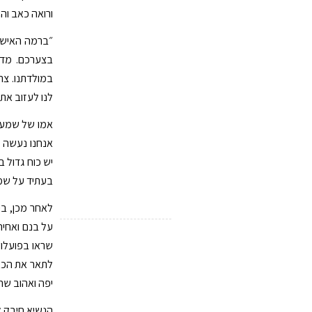
ורואה כאב וה
״ברמה האישי
בצערכם. מדי
במולדתנו. צרי
לנו לעזוב את 
אמו של שמעון
אנחנו נעשה כ
יש כוח גדול ב
בעתיד על שמ
לאחר מכן, בי
על בנם ואחיה
שראו בפועלו. 
לתאר את הכאב,
יפה ואהוב שרק
הנשיא חיבק את