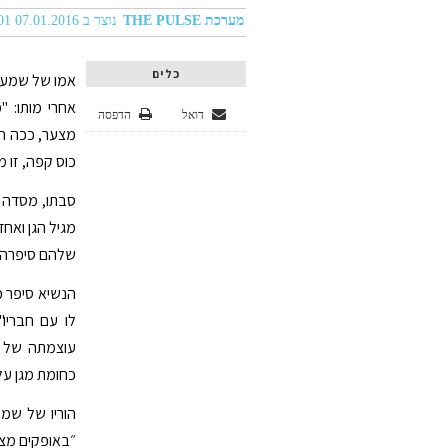
מערכת THE PULSE
נוצר ב 07.01.2016 03:01
כלים
אמו של שמעון
אחרי מותו: 
דואל
הדפסה
מצער, ככה הו
כוס קפה, זו מ
סבתו, מסדה ע
מגיל הגן ואח
שלהם סיפרה: "
הנשיא סיפר כי
לו עם חבריו"
עוצמתה של ה
כחומת מגן על 
הוריו של שמע
״באופקים מצי