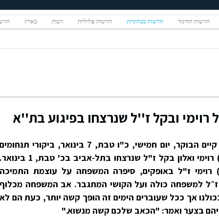
חדשות החינוך
חדשות בטחוניות
חדשות פליליות
דעות
בארץ
חדשו
 רוימי ובקל ז''ל שנרצחו בפיגוע בת''א
נשיא המדינה ראובן (רובי) ריבלין קיים הבוקר, יום חמישי, כ"ו טבת, 7 בינואר, ביקורי תנחומים
בבתי המשפחות של שמעון (שימי) רוימי ואלון בקל ז"ל שנרצחו בתל-אביב בכ' טבת, 1 בינואר
 רוימי ז"ל באופקים, סיפרה המשפחה על עוצמת התמיכה
) ז״ל למשפחה כולה ועל הקושי המתגבר. אב המשפחה מכלוף
לנו אך ככל שעוברים הימים זה הופך קשה יותר, כעת הם לא
יהם בצער ואמר: "הכאב שלכם קשה מנשוא."