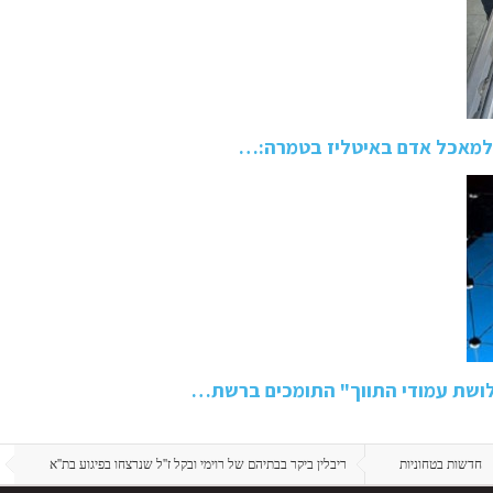
ושת עמודי התווך" התומכים ברשת…
חדשות בטחוניות
ריבלין ביקר בבתיהם של רוימי ובקל ז''ל שנרצחו בפיגוע בת''א