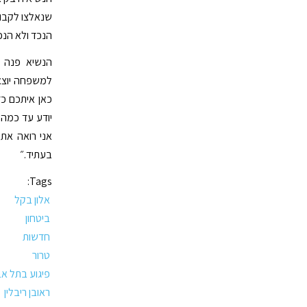
שנאלצו לקבור
הנכד ולא הנכ
הנשיא פנה 
למשפחה יוצאת
כאן איתכם כד
יודע עד כמה 
אני רואה את
בעתיד.״
Tags:
אלון בקל
ביטחון
חדשות
טרור
פיגוע בתל אב
ראובן ריבלין