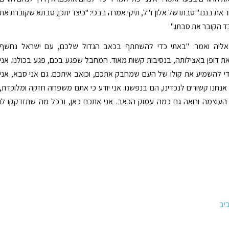
 את בנם." סבתו של אלון ז"ל, תיקי אמרה בבכי: "כיצד יתכן, סבתא שקוברת את
ד הקובר את סבתו."
אליה ואמר: "באתי כדי להשתתף בכאב הגדול שלכם, עם ישראל נחשף
 דופן באצילותה, בנסיבות קשות מאוד. המחבל שפגע בכם, פגע בכולנו. אני
י להשמיע את קולו של העם שמחבק אתכם, וכואב איתכם. גם אני סבא, אני
אנחנו קשורים לנכדינו, הם בנפשנו. אני יודע כי אתם משפחה חזקה ומלוכדת,
 העוצמה ורואה גם כמה עמוק הכאב. אני אתכם כאן, ובכל מה שתזדקקו לו
יב