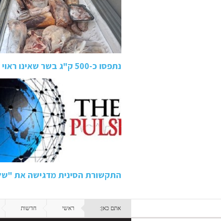
נתפסו כ-500 ק"ג בשר שאינו ראוי למאכל אדם באיטליז בטמרה:…
התקשורת הסינית מדגישה את "של
אתם כאן:
ראשי
חדשות