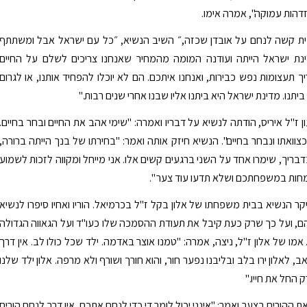
זדהות עמוקה", אמרה אימו.
ת קשה לנחם על אובדן שכזה,״ השיב הנשיא, ״כל עם ישראל אבל ומשתתף
נת ישראל הייתה ועודנה המומה מהמחיר שאנחנו צריכים לשלם על החיים
ך תעצומות נפש כבירות, ואנחנו איתכם. הם לא יוכלו להפחיד אותנו, או לגרום
ביתנו. מדינת ישראל היא ביתנו אליו שבנו אחרי שנים רבות."
 ז"ל איריס, הודתה לנשיא על דבריו ואמרה: "שימי אהב את החיים ובחר בחיים.
צוואתו ונבחר בחיים". הנשיא חיזק אותה ואמר: "בחירתו של בנך הייתה ברורה,
דבריך, שימרו אחד על השני ברגעים קשים אלו. אני מייחל ומקווה לזכות לשמוע
חות במשפחתכם ושלא תדעו עוד צער ".
קר הנשיא בבית משפחתו של אלון בקל ז"ל בכרמיאל. הוריו ואחיו סיפרו לנשיא
ם, ועל כך שרק כעת קיבל את תעודת ההסמכה שלו כעו"ד ועל הגאווה הגדולה
אמו של אלון ז"ל, ניצה, אמרה: "טמנו אוצר באדמה. ילד שכל כולו לב. אין דרך
 לאלון ירו בלב ובליבנו נפער חור, והוא חורך ושורף ולא מרפה. אלון ילד שלנו
 החל את חייו."
 ההורים בצער ואמר: "אינני יכול לומר די כדי לנחם אתכם. אין דרך לנחם הורים