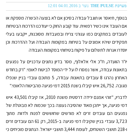
מערכת THE PULSE
נוצר ב 04.01.2016 12:01
בנוסף, תיאסר או תוגבל עבודה בסיכון אם לא בוצעה הכשרה מספקת או
אם העובד אינו כשיר רפואית. עוד קובע החוק כי יעודכנו הדרכות הבטיחות
לעובדים במתקנים כמו עגורני צריח ובמעבדות מסוכנות, ייקבעו בעלי
תפקידים שיהיו אמונים על בטיחות במקומות העבודה ועל ההדרכות וכן
יוסדרו אגרות לתשלום על פיקוח בטיחותי במקומות העבודה
יו"ר הוועדה, ח"כ אלי אלאלוף, מסר בדיון נתונים עדכניים על נפגעים
בתאונות עבודה, אשר נמסרו לו על ידי המוסד לביטוח לאומי: "רק בחודש
האחרון נהרגו 8 עובדים בתאונות עבודה, 5 מתוכם עובדי בניין שנפלו
מגובה. 26,752 איש קיבלו בשנת 2015 דמי פגיעה מהביטוח הלאומי."
לדבריו, "זוהי אמנם ירידה דרסטית משנת 2010, אז קיבלו 43,501 איש
דמי פגיעה, אך ייתכן מאוד שהסיבה נעוצה בכך שכמות לא מבוטלת של
נפגעים הם עובדים זרים לא מורשים שחוששים לפנות ולדווח. מתוך
3,723 עובדי בניין שקיבלו דמי פגיעה ב-2015, רק 61 הם עובדים זרים
ו-218 תושבי השטחים, לעומת 3,444 תושבי ישראל. הנתונים מוכיחים כי