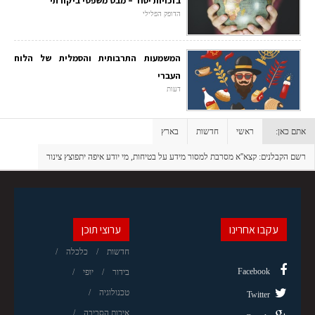
בזכויות יסוד – מבט משפטי ביקורתי
הדופק הפלילי
המשמעות התרבותית והסמלית של הלוח
העברי
דעות
אתם כאן:
ראשי
חדשות
בארץ
רשם הקבלנים: קצא''א מסרבת למסור מידע על בטיחות, מי יודע איפה יתפוצץ צינור
עקבו אחרינו
ערוצי תוכן
חדשות
כלכלה
Facebook
בידור
יופי
טכנולוגיה
Twitter
איכות הסביבה