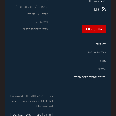
Google+
בריאות
צדק חברתי
RSS
אוכל
תיירות
משפט
אודות ועזרה
טיולי משפחות לחו"ל
צרו קשר
מדיניות פרטיות
אודות
נגישות
רכישת מאמרי קידום אתרים
Copyright © 2010-2025 The-
Pulse Communications LTD. All
rights reserved
|
חידות
|
זנזיבר
|
האיים המלדיבים
|