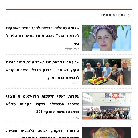
עדכונים אחרונים
שלושה מנהלים חדשים לבתי הספר באופקים
לקראת תשפ"ז: ככה מתרחבת שדרת הניהול
בעיר
דופק החינוך
שפע פרי לקראת חגי תשרי: עונת קטיף פירות
הקיץ בשיאה - ארגון מגדלי הפירות קורא
לרכוש תוצרת הארץ
בארץ
עשרות ראשי הלשכות הדו-לאומיות ונציגי
משרדי הממשלה ביקרו בקריית מד"א
ברמלה ונחשפו למוקד 101
בארץ
הודעות ירוקות, אכיפה גלובלית ופגיעה