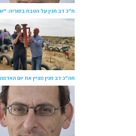
ח"כ דב חנין על הטבח בסוריה: "
חה"כ דב חנין מציין את יום האדמה