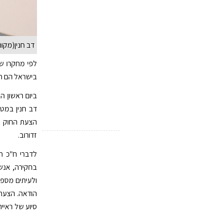
דב חנין(מקור:
בישראל הם חפים מפשע
ביום ראשון ה
דב חנין במט
הצעת החוק מ
זדורוב.
לדברי ח"כ ח
בחקירה, אנשי
ולעיתים מספי
הודאה. הצעת
סיוע של ראיי