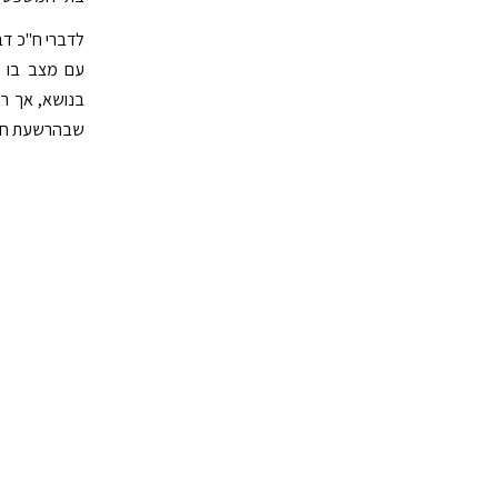
לדברי ח"כ דב
עם מצב בו הש
בנושא, אך רא
שבהרשעת חפי