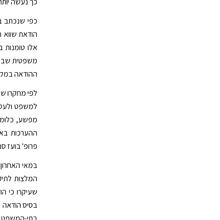
כך נעשה יות
כפי שנכתב 
הודאת שווא 
אלו טומנות 
משפטית שבה 
ההודאה במקום
לפי מחקרו של
פרופ' בועז סנ
במאי האחרון 
המלצות לתיקו
שעיקרו כי הו
בסיס הודאה י
בתי-המשפט יה