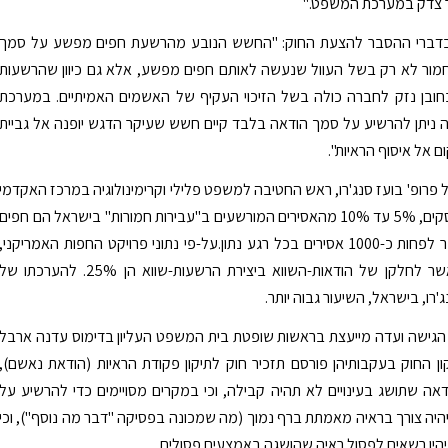
ר צדק במערכת המשפט."
בדברי ההסבר להצעת החוק: "החשש הנובע מהרשעת חפים מפשע על סמך
חמור לא רק בשל העוול שנעשה לאותם חפים מפשע, אלא גם כיוון שהרשעות
בחובן נזק לחברה כולה בשל הזיכוי העקיף של האשמים האמיתיים. במערכת
ניתן להרשיע על סמך הודאה בלבד קיים חשש שעיקר הדגש יופנה אל גביית
 אל איסוף הראיות".
 פרופ' בועז סנג'רו, ראש החטיבה למשפט פלילי וקרימינולוגיה במרכז האקדמי
למשפט ולעסקים, 5% עד 10% מהאסירים המורשעים ב"עבירות חמורות" בישראל הם חפים
מפשע, כלומר לפחות כ-1000 אסירים בכל רגע נתון.על-פי נתוני פרויקט החפות האמריקני,
ההערכות באשר לחלקן של הודאות-השווא ביצירת הרשעות-שווא הן 25%. להערכתו של
ג'רו, בישראל, השיעור גבוה יותר.
הגישה ועדה מייעצת בראשות שופטת בית המשפט העליון בדימוס עדנה ארבל
ן החוק בעקבותיהן פורסם תזכיר חוק לתיקון פקודת הראיות (הודאת נאשם),
דאה שתושג בעינויים לא תהיה קבילה, וכי במקרים מסויימים כדי להרשיע על
היה צורך בראיה מאמתת ברף נמוך (מה שמכונה בפסיקה "דבר מה נוסף"), וכי
יו רשאים לפסול ראיה שהושגה באמצעים פסולים.