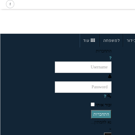
ידור
למשפחה
עוד
התחברות
זכור אותי
התחברות
נא להמתין...
×