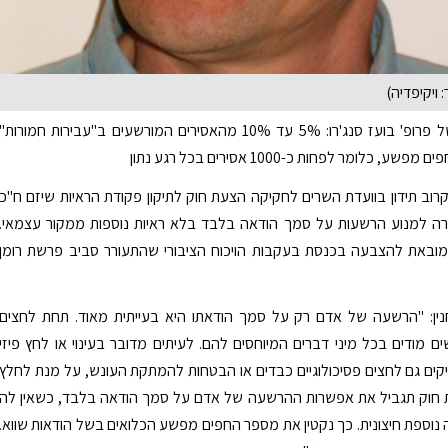
 ויקיפדיה)
לפי מחקרו של פרופ' בועז סנג'רו: 5% עד 10% מהאסירים המורשעים ב"עבירות חמורות"
, כלומר לפחות כ-1000 אסירים בכל רגע נתון
קרוב תידון בוועדת השרים לחקיקה הצעת חוק לתיקון פקודת הראיות שיזם ח"כ
רה למנוע הרשעות על סמך הודאה בלבד בלא ראיות נוספות ממקור עצמאי.
ובאת להצבעה בכנסת בעקבות הויכוח הציבורי שהתעורר סביב פרשת רומן
נין: "הרשעה של אדם רק על סמך הודאתו היא בעייתית מאוד. תחת לחצים
ם מודים בכל מיני דברים המיוחסים להם. לעיתים מדובר בעינוי או לחץ פיזי
קים גם לחצים פסיכולוגיים כבדים או הבטחות להמתקת העונש, על מנת לחלץ
 חוק תגביל את אפשרות ההרשעה של אדם על סמך הודאה בלבד, כשאין לה
ה נוספת חיצונית. כך נקטין את מספר החפים מפשע הכלואים בשל הודאות שווא.