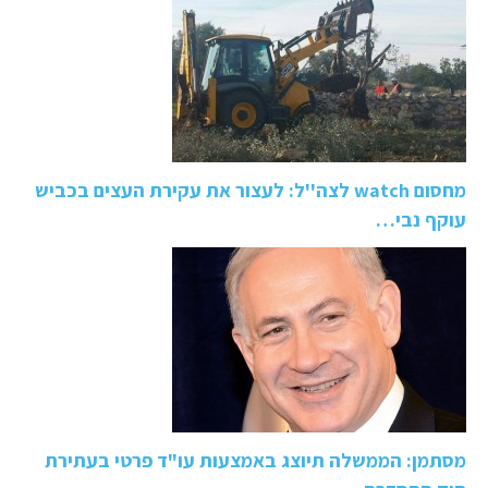
מחסום watch לצה''ל: לעצור את עקירת העצים בכביש
עוקף נבי…
מסתמן: הממשלה תיוצג באמצעות עו"ד פרטי בעתירת