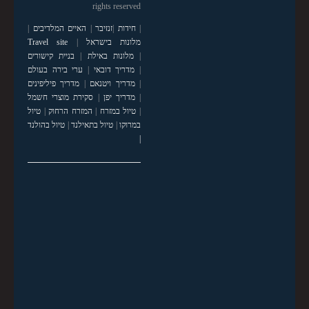
rights reserved
|
חידות
|
זנזיבר
|
האיים המלדיבים
|
מלונות בישראל
|
Travel site
|
מלונות באילת
|
בניית קישורים
|
מדריך דובאי
|
ערי בירה בעולם
|
מדריך ויטנאם
|
מדריך פיליפינים
|
מדריך יפן
|
סקירת מוצרי חשמל
|
טיול במזרח
|
המזרח הרחוק
|
טיול
במרוקו
|
טיול בתאילנד
|
טיול בהולנד
|