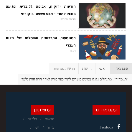
הודעות ירוקות, אכיפה גלובלית ופגיעה
בזכויות יסוד – מבט משפטי ביקורתי
הדופק הפלילי
המשמעות התרבותית והסמלית של הלוח
העברי
דעות
אתם כאן:
ראשי
חדשות
חדשות בטחוניות
"תג מחיר" : מתנחלים גלגלו צמיגים בוערים לתוך כפר בורין לאחר הרס חוות גלעד
עקבו אחרינו
ערוצי תוכן
חדשות
כלכלה
Facebook
בידור
יופי