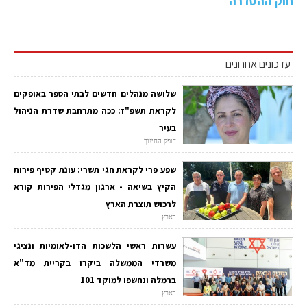
חוק ההסדרה
עדכונים אחרונים
שלושה מנהלים חדשים לבתי הספר באופקים
לקראת תשפ"ז: ככה מתרחבת שדרת הניהול
בעיר
דופק החינוך
שפע פרי לקראת חגי תשרי: עונת קטיף פירות
הקיץ בשיאה - ארגון מגדלי הפירות קורא
לרכוש תוצרת הארץ
בארץ
עשרות ראשי הלשכות הדו-לאומיות ונציגי
משרדי הממשלה ביקרו בקריית מד"א
ברמלה ונחשפו למוקד 101
בארץ