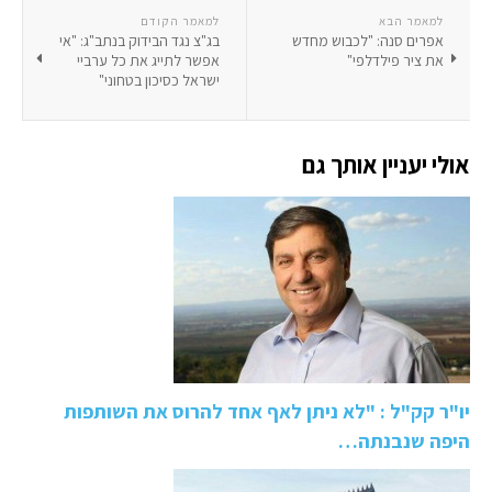
למאמר הבא
למאמר הקודם
אפרים סנה: "לכבוש מחדש
בג"צ נגד הבידוק בנתב"ג: "אי
את ציר פילדלפי"
אפשר לתייג את כל ערביי
ישראל כסיכון בטחוני"
אולי יעניין אותך גם
יו"ר קק"ל : "לא ניתן לאף אחד להרוס את השותפות
היפה שנבנתה…