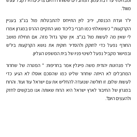
ומבחינתי עד רבת עמון: המחבלים ששוחררו היום צריכים היו לקבל עונש
מוות".
יו"ר ועדת הכנסת, יריב לוין התייחס להתבטלות מול בג"צ בעניין
הקרקעות:" כששאלתי כמו חברי בליכוד מוע התקיים ההרס במגרון אמרו
לי שאין מה לעשות מול בג"צ. אין שקר גדול מזה. אם תחילת מושב
החורף נפעל כדי לחוקק ולהסדיר חוקית את נושא הקרקעות ביו"ש
ובמישור מקביל נפעל לשינוי פניו של בית המשפט העליון.
יו"ר מנהיגות יהודית משה פייגלין אמר בחריפות: " המטרה של שחרור
המחבלים לא הייתה שחרור שליט כמו שהסכם אוסלו לא הגיע כדי
לעשות שלום. זו חולשה שנועדה להחליש את עם ישראל עוד ועוד. והרוח
במגרון של החיבור לארץ ישראל היא הרוח שאותה אנו מבקשים לחזק
ולהעצים היום".