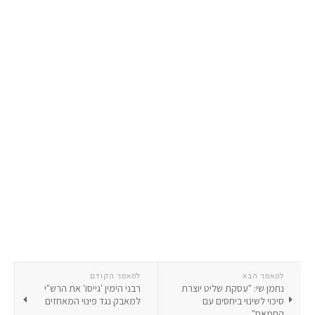
למאמר הבא
למאמר הקודם
נחמן שי: "עסקת שליט יוצרת
רבני הימין 'גייסו' את הרש"י
סיכוי לשינוי ביחסים עם
למאבק נגד פינוי המאחזים
החמאס"