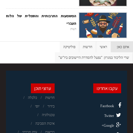
המשמעות התרבותית והסמלית של הלוח
העברי
דעות
אתם כאן:
ראשי
חדשות
פוליטיקה
שרי הליכוד במגרון: "נפעל להסדרת היישובים ביו"ש"
עקבו אחרינו
ערוצי תוכן
חדשות
כלכלה
Facebook
בידור
יופי
טכנולוגיה
Twitter
איכות הסביבה
Google+
בריאות
צדק חברתי