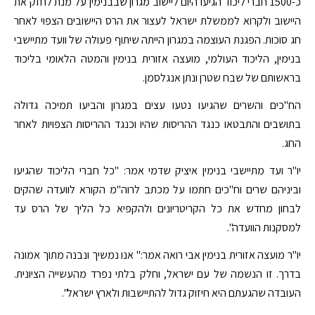
כ-1500 חברי ליכוד הגיעו היום ליישוב מגרון שבבנימין על מנת לחזק את
היישוב ולקרוא לממשלת ישראל לעצור את הרס היישובים הצפוי לאחר
חג סוכות. הפגנת העוצמה במגרון הייתה שיתוף פעולה של וועד מתיישבי
בנימין, הליכוד העולמי, מועצה אזורית בנימין והמטה הלאומי בליכוד
בראשותם של שבח שטרן ונתן אנגלסמן.
הח"כים והשרים שהגיעו נטעו עצים במגרון והביעו תמיכה גדולה
בתושבים והתבטאו כנגד ההריסות שהיו וכנגד ההריסות הצפויות לאחר
החג.
יו"ר ועד מתיישבי בנימין איציק שדמי אמר: "כל חברי הליכוד שהגיעו
וביניהם שרים וח"כים חתמו על מכתב לרוה"מ הקורא לוועדה שהקים
לבחון מחדש את כל הקריטריונים ולהקפיא כל הליך של הרס עד
למסקנות הוועדה".
יו"ר מועצה אזורית בנימין אבי רואה אמר:" אנו נמשיך ונבנה מתוך אמונה
בדרך. זו הנשמה של עם ישראל, וחלק בלתי נפרד מהעשייה הציונית.
העובדה שהגעתם היא חיזוק גדול להתיישבות ולארץ ישראל".