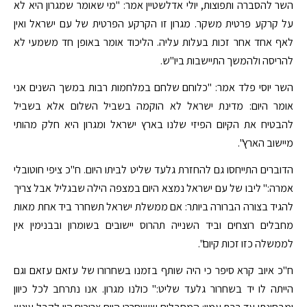
השר להסברה ותפוצות, יולי אדלשטיין אמר: "מי שאומר שמגרון היא לא
על קרקע פרטית משקר. מגרון זו הקרקע הפרטית של עם ישראל ואין
לאף אחד אחר זכות בעלות עליה. הליכוד אומר באופן חד משמעי לא
להריסה ולהמשך התיישבות ביו"ש.
השר יוסי פלד אמר: "כלוחם שלחם במלחמות רבות במשך השנים אני
אומר היום: מדינת ישראל לא הוקמה בשביל השלום אלא בשביל
להבטיח את הקיום הפיזי שלנו בארץ ישראל ומגרון היא חלק מהותי
מיישוב הארץ".
הדוברים התייחסו גם להחזרת גלעד שליט לביתו היום. ח"כ ציפי חוטובלי
אמרה:" ליבו של עם ישראל נמצא היום במצפה הילה שבגליל אבל צריך
להגיד בצורה הברורה ביותר: אם ממשלת ישראל תשחרר ביד אחת מאות
מחבלים רוצחים וביד השנייה תהרוס יישובים בשומרון ובבנימין אין
לממשלה כזו זכות קיום".
ח"כ איוב קרא סיפר כי היה שותף בזמנו בשחרורו של עזאם עזאם וגם
הייתה לו יד בשחרור גלעד שליט:" כולנו מגרון. אנו נתרחב לכל כיוון