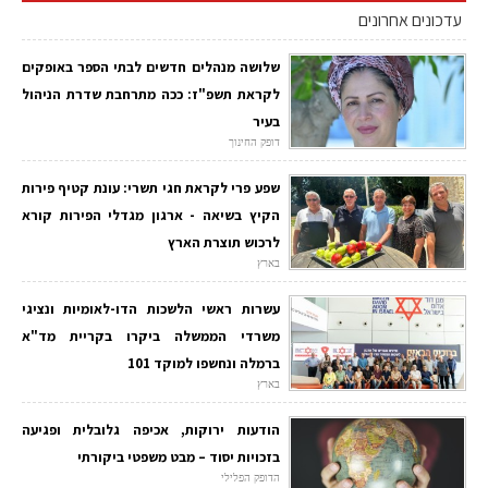
עדכונים אחרונים
שלושה מנהלים חדשים לבתי הספר באופקים
לקראת תשפ"ז: ככה מתרחבת שדרת הניהול
בעיר
דופק החינוך
שפע פרי לקראת חגי תשרי: עונת קטיף פירות
הקיץ בשיאה - ארגון מגדלי הפירות קורא
לרכוש תוצרת הארץ
בארץ
עשרות ראשי הלשכות הדו-לאומיות ונציגי
משרדי הממשלה ביקרו בקריית מד"א
ברמלה ונחשפו למוקד 101
בארץ
הודעות ירוקות, אכיפה גלובלית ופגיעה
בזכויות יסוד – מבט משפטי ביקורתי
הדופק הפלילי