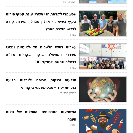
דופק החינוך
שפע פרי לקראת חגי תשרי: עונת קטיף פירות
הקיץ בשיאה - ארגון מגדלי הפירות קורא
לרכוש תוצרת הארץ
בארץ
עשרות ראשי הלשכות הדו-לאומיות ונציגי
משרדי הממשלה ביקרו בקריית מד"א
ברמלה ונחשפו למוקד 101
בארץ
הודעות ירוקות, אכיפה גלובלית ופגיעה
בזכויות יסוד – מבט משפטי ביקורתי
הדופק הפלילי
המשמעות התרבותית והסמלית של הלוח
העברי
דעות