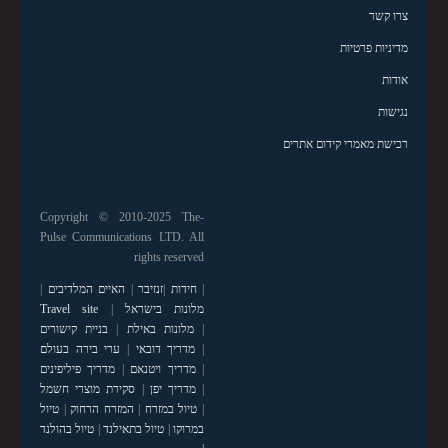
צרו קשר
מדיניות פרטיות
אודות
נגישות
רכישת מאמרי קידום אתרים
Copyright © 2010-2025 The-
Pulse Communications LTD. All
rights reserved
|
חידות
|
זנזיבר
|
האיים המלדיבים
|
מלונות בישראל
|
Travel site
|
מלונות באילת
|
בניית קישורים
|
מדריך דובאי
|
ערי בירה בעולם
|
מדריך ויטנאם
|
מדריך פיליפינים
|
מדריך יפן
|
סקירת מוצרי חשמל
|
טיול במזרח
|
המזרח הרחוק
|
טיול
במרוקו
|
טיול בתאילנד
|
טיול בהולנד