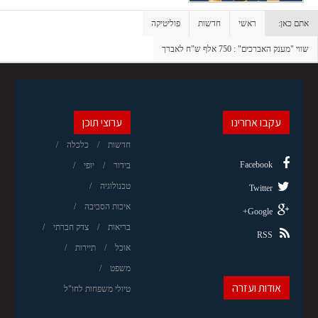
אתם כאן:
ראשי
חדשות
פוליטיקה
שווי "מענק האברכים" : 750 אלף ש"ח לאברך
עקבו אחרינו
ערוצי תוכן
חדשות
כלכלה
Facebook
בידור
יופי
טכנולוגיה
Twitter
איכות הסביבה
Google+
בריאות
צדק חברתי
RSS
אוכל
תיירות
משפט
אודות ועזרה
טיולי משפחות לחו"ל