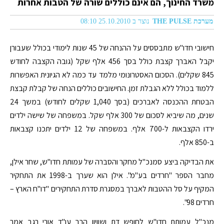
משרד החינוך, הם אינם כוללים שורה של הטבות אחרות
מערכת THE PULSE
נוצר ב 25.10.2010 08:10
חישובי חדו"ש מתבססים על ההנחה של 45 שנות לימודי בכולל שעבורן
יקבל האברך קצבת כולל בסך 456 אלף שקל (גובה הקצבה לחודש
845 שקלים). הסכום האסטרונומי מלמד עד כמה לא הגיונית האפשרות
ללמוד בכולל ללא הגבלת זמן. החישובים כוללים הנחה של קבלת קבצת
הבטחת ההכנסה לאברכים (בסך 1,040 שקלים לחודש) במשך 24
שנים, מה שיביא לסכום של 300 אלף שקל. במשפחה של שישה ילדים
ירדו הקצבאות ל-700 אלף. במשפחה של 12 ילדים יתכנו קצבאות
ב-850 אלף.
את הבדיקה ביצע סמנכ"ל מחקר והסברה של עמותת חדו"ש, שחר אילן,
מחבר הספר "חרדים בע"מ". אילן הוא שערך ב-1998 את התחקיר
המקיף על סל ההטבות לאברך במסגרת סדרת התחקירים "דו"ח הארץ –
חרדים 98".
מנכ"ל עמותת חדו"ש לחופש דת ושוויון הרב עו"ד אורי רגב אמר